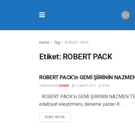
Home
Tag
ROBERT PACK
Etiket:
ROBERT PACK
ROBERT PACK’in GEMİ ŞİİRİNİN NAZM
ŞIIR TERCÜMELERI
TARAFINDAN
ADMIN
13 MART 2012
7116
ROBERT PACK’in GEMİ ŞİİRİNİN NAZMEN TER
edebiyat eleştirmeni, deneme yazarı R. ...
READ MORE