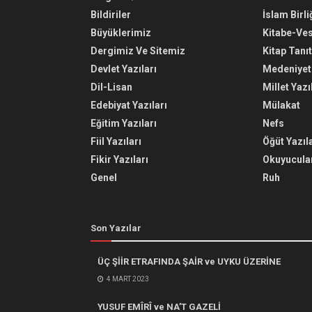
Bildiriler
İslam Birli
Büyüklerimiz
Kitabe-Ve
Dergimiz Ve Sitemiz
Kitap Tanı
Devlet Yazıları
Medeniyet 
Dil-Lisan
Millet Yazı
Edebiyat Yazıları
Mülakat
Eğitim Yazıları
Nefs
Fiil Yazıları
Öğüt Yazıla
Fikir Yazıları
Okuyucular
Genel
Ruh
Son Yazılar
ÜÇ ŞİİR ETRAFINDA ŞAİR ve UYKU ÜZERİNE
4 MART 2023
YUSUF EMÎRÎ ve NA’T GAZELİ