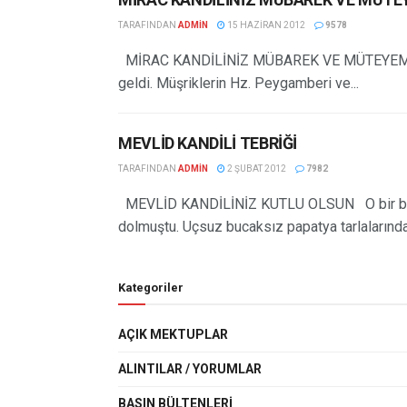
TARAFINDAN
ADMIN
15 HAZIRAN 2012
9578
MİRAC KANDİLİNİZ MÜBAREK VE MÜTEYEMME
geldi. Müşriklerin Hz. Peygamberi ve...
MEVLİD KANDİLİ TEBRİĞİ
TARAFINDAN
ADMIN
2 ŞUBAT 2012
7982
MEVLİD KANDİLİNİZ KUTLU OLSUN O bir bahar
dolmuştu. Uçsuz bucaksız papatya tarlalarında.
Kategoriler
AÇIK MEKTUPLAR
ALINTILAR / YORUMLAR
BASIN BÜLTENLERI