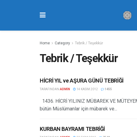
Home
Category
Tebrik / Teşekkür
Tebrik / Teşekkür
HİCRİ YIL ve AŞURA GÜNÜ TEBRİĞİ
TARAFINDAN
ADMIN
14 KASIM 2012
1455
1436. HİCRİ YILINIZ MÜBAREK VE MÜTEYEMM
bütün Müslümanlar için mübarek ve...
KURBAN BAYRAMI TEBRİĞİ