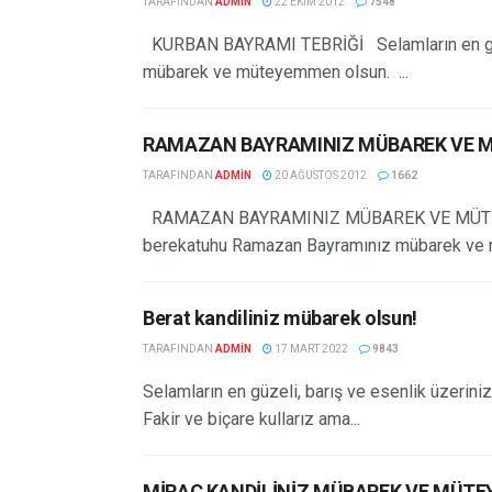
TARAFINDAN
ADMIN
22 EKIM 2012
7548
KURBAN BAYRAMI TEBRİĞİ Selamların en güzel
mübarek ve müteyemmen olsun. ...
RAMAZAN BAYRAMINIZ MÜBAREK VE
TARAFINDAN
ADMIN
20 AĞUSTOS 2012
1662
RAMAZAN BAYRAMINIZ MÜBAREK VE MÜTEYE
berekatuhu Ramazan Bayramınız mübarek ve m
Berat kandiliniz mübarek olsun!
TARAFINDAN
ADMIN
17 MART 2022
9843
Selamların en güzeli, barış ve esenlik üzerini
Fakir ve biçare kullarız ama...
MİRAC KANDİLİNİZ MÜBAREK VE MÜT