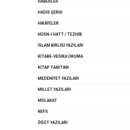
HABERLER
HADIS ŞERHI
HIKÂYELER
HÜSN-I HATT / TEZHIB
İSLAM BIRLIĞI YAZILARI
KITABE-VESIKA OKUMA
KITAP TANITIMI
MEDENIYET YAZILARI
MILLET YAZILARI
MÜLAKAT
NEFS
ÖĞÜT YAZILARI