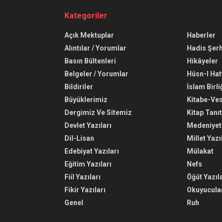
Kategoriler
Açık Mektuplar
Haberler
Alıntılar / Yorumlar
Hadis Şerh
Basın Bültenleri
Hikâyeler
Belgeler / Yorumlar
Hüsn-I Hat
Bildiriler
İslam Birli
Büyüklerimiz
Kitabe-Ve
Dergimiz Ve Sitemiz
Kitap Tanı
Devlet Yazıları
Medeniyet 
Dil-Lisan
Millet Yazı
Edebiyat Yazıları
Mülakat
Eğitim Yazıları
Nefs
Fiil Yazıları
Öğüt Yazıla
Fikir Yazıları
Okuyucular
Genel
Ruh