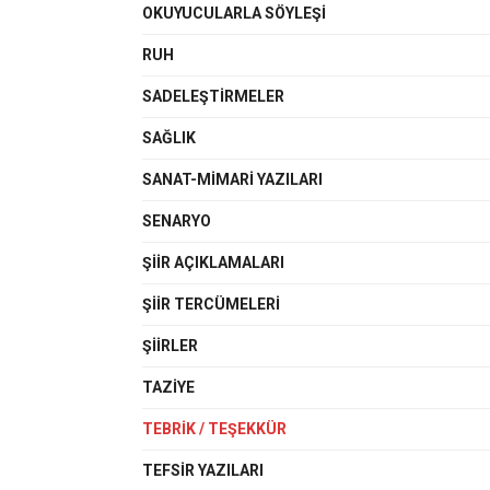
OKUYUCULARLA SÖYLEŞI
RUH
SADELEŞTIRMELER
SAĞLIK
SANAT-MIMARI YAZILARI
SENARYO
ŞIIR AÇIKLAMALARI
ŞIIR TERCÜMELERI
ŞIIRLER
TAZIYE
TEBRIK / TEŞEKKÜR
TEFSIR YAZILARI