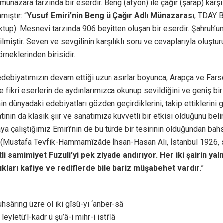
münazara tarzında bir eserdir. Beng (afyon) ile çağır (şarap) karşı
mıştır: “
Yusuf Emiri’nin Beng ü Çağır Adlı Münazarası
, TDAY B
tup): Mesnevi tarzında 906 beyitten oluşan bir eserdir. Şahruh
ilmiştir. Seven ve sevgilinin karşılıklı soru ve cevaplarıyla oluşt
 örneklerinden birisidir.
edebiyatımızın devam ettiği uzun asırlar boyunca, Arapça ve Farsç
e fikri eserlerin de aydınlarımızca okunup sevildiğini ve geniş bir
inin dünyadaki edebiyatları gözden geçirdiklerini, takip ettiklerin
ının da klasik şiir ve sanatımıza kuvvetli bir etkisi olduğunu beli
ya çalıştığımız Emirî’nin de bu türde bir tesirinin olduğundan ba
(Mustafa Tevfik-Hammamîzâde İhsan-Hasan Ali, İstanbul 1926, s.6
li samimiyet Fuzuli’yi pek ziyade andırıyor. Her iki şairin yal
ıkları kafiye ve rediflerde bile bariz müşabehet vardır
.”
uhsârıng üzre ol iki gîsû-yı ‘anber-sâ
leyletü’l-kadr ü şu’â-i mihr-i isti’lâ