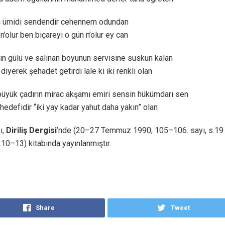
ş ümidi sendendir cehennem odundan
n’olur ben biçareyi o gün n’olur ey can
ın gülü ve salınan boyunun servisine suskun kalan
iyerek şehadet getirdi lale ki iki renkli olan
üyük çadırın mirac akşamı emiri sensin hükümdarı sen
hedefidir “iki yay kadar yahut daha yakın” olan
ı,
Diriliş Dergisi
’nde (20–27 Temmuz 1990, 105–106. sayı, s.19 
.10–13) kitabında yayınlanmıştır.
Share
Tweet