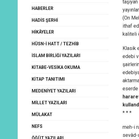
taşıyan 
HABERLER
yayınlan
(On Mek
HADIS ŞERHI
ithaf ed
HIKÂYELER
kaliteli
HÜSN-I HATT / TEZHIB
Klasik 
İSLAM BIRLIĞI YAZILARI
edebi v
şairler
KITABE-VESIKA OKUMA
edebiyat
KITAP TANITIMI
aktarma
eserde 
MEDENIYET YAZILARI
hararet
MILLET YAZILARI
kulland
* * *
MÜLAKAT
NEFS
meh-i r
sevâd-ı 
ÖĞÜT YAZILARI