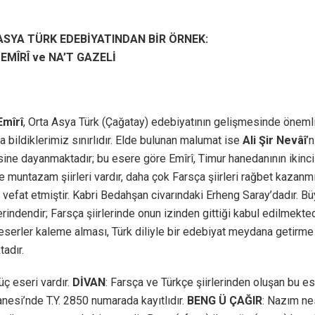
ASYA TÜRK EDEBİYATINDAN BİR ÖRNEK:
EMÎRÎ ve NA’T GAZELİ
Emîrî
, Orta Asya Türk (Çağatay) edebiyatının gelişmesinde önemli
a bildiklerimiz sınırlıdır. Elde bulunan malumat ise
Ali Şir Nevâî
’
sine dayanmaktadır; bu esere göre Emîrî, Timur hanedanının ikinc
e muntazam şiirleri vardır, daha çok Farsça şiirleri rağbet kazanmı
 vefat etmiştir. Kabri Bedahşan civarındaki Erheng Saray’dadır. 
erindendir; Farsça şiirlerinde onun izinden gittiği kabul edilmekte
eserler kaleme alması, Türk diliyle bir edebiyat meydana getirme
adır.
üç eseri vardır.
DİVAN
: Farsça ve Türkçe şiirlerinden oluşan bu es
nesi’nde T.Y. 2850 numarada kayıtlıdır.
BENG Ü ÇAĞIR
: Nazım ne