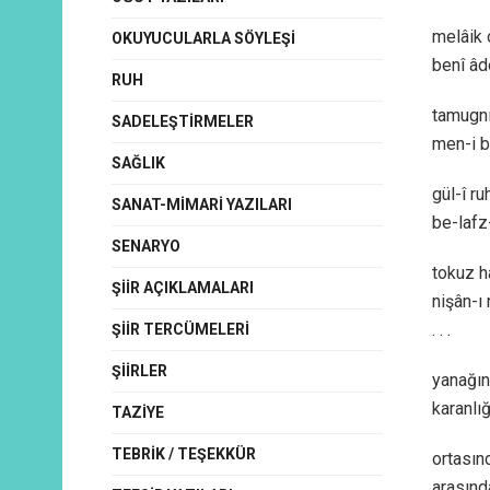
melâik 
OKUYUCULARLA SÖYLEŞI
benî âd
RUH
tamugnı
SADELEŞTIRMELER
men-i b
SAĞLIK
gül-î r
SANAT-MIMARI YAZILARI
be-lafz-
SENARYO
tokuz h
ŞIIR AÇIKLAMALARI
nişân-ı
. . .
ŞIIR TERCÜMELERI
ŞIIRLER
yanağını
karanlı
TAZIYE
TEBRIK / TEŞEKKÜR
ortasın
arasınd