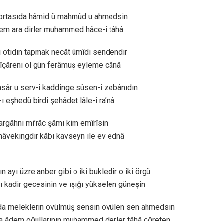
ortasıda hâmid ü mahmûd u ahmedsin
em ara dirler muhammed hâce-i tâhâ
 otıdın tapmak necât ümîdi sendendir
îçâreni ol gün ferâmuş eyleme cânâ
uhsâr u serv-î kaddinge sûsen-i zebânıdın
ı eşhedü birdi şehâdet lâle-i ra’nâ
argâhnı mi’râc şâmı kim emîrîsin
 nâvekingdir kâbı kavseyn ile ev ednâ
n ayı üzre anber gibi o iki bukledir o iki örgü
ğı kadir gecesinin ve ışığı yükselen güneşin
da meleklerin övülmüş sensin övülen sen ahmedsin
a âdem oğullarının muhammed derler tâhâ öğreten