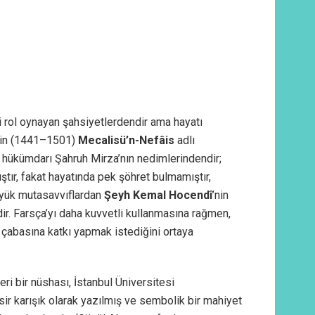
 rol oynayan şahsiyetlerdendir ama hayatı
nin (1441–1501)
Mecalisü’n-Nefâis
adlı
i hükümdarı Şahruh Mirza’nın nedimlerindendir;
ştır, fakat hayatında pek şöhret bulmamıştır,
Büyük mutasavvıflardan
Şeyh Kemal Hocendî
’nin
dir. Farsça’yı daha kuvvetli kullanmasına rağmen,
 çabasına katkı yapmak istediğini ortaya
eri bir nüshası, İstanbul Üniversitesi
sir karışık olarak yazılmış ve sembolik bir mahiyet