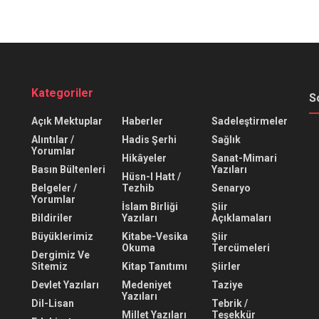
Kategoriler
S
Açık Mektuplar
Haberler
Sadeleştirmeler
Alıntılar /
Hadis Şerhi
Sağlık
Yorumlar
Hikâyeler
Sanat-Mimari
Basın Bültenleri
Yazıları
Hüsn-I Hatt /
Belgeler /
Tezhib
Senaryo
Yorumlar
İslam Birliği
Şiir
Bildiriler
Yazıları
Açıklamaları
Büyüklerimiz
Kitabe-Vesika
Şiir
Okuma
Tercümeleri
Dergimiz Ve
Sitemiz
Kitap Tanıtımı
Şiirler
Devlet Yazıları
Medeniyet
Taziye
Yazıları
Dil-Lisan
Tebrik /
Millet Yazıları
Teşekkür