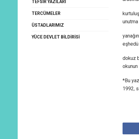
TEFSIR YAZILARI
kurtulu
TERCÜMELER
unutma 
ÜSTADLARIMIZ
yanağın
YÜCE DEVLET BILDIRISI
eşhedü d
dokuz b
okunun 
*Bu yaz
1992, s