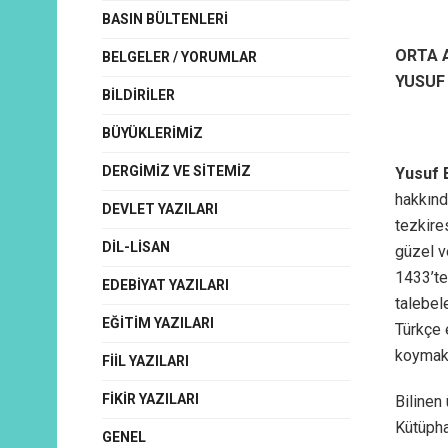
BASIN BÜLTENLERI
ORTA 
BELGELER / YORUMLAR
YUSUF 
BILDIRILER
BÜYÜKLERIMIZ
DERGIMIZ VE SITEMIZ
Yusuf 
hakkınd
DEVLET YAZILARI
tezkire
DIL-LISAN
güzel v
1433’te
EDEBIYAT YAZILARI
talebel
EĞITIM YAZILARI
Türkçe 
koymakt
FIIL YAZILARI
FIKIR YAZILARI
Bilinen 
Kütüpha
GENEL