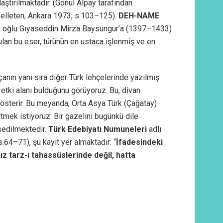
laştırılmaktadır. (Gönül Alpay tarafından
elleten, Ankara 1973, s.103–125).
DEH-NAME
’un oğlu Gıyaseddin Mirza Baysungur’a (1397–1433)
urulan bu eser, türünün en ustaca işlenmiş ve en
anın yanı sıra diğer Türk lehçelerinde yazılmış
 etki alanı bulduğunu görüyoruz. Bu, divan
i gösterir. Bu meyanda, Orta Asya Türk (Çağatay)
rtmek istiyoruz. Bir gazelini bugünkü dile
hsedilmektedir.
Türk Edebiyatı Numuneleri
adlı
4–71), şu kayıt yer almaktadır: “
İfadesindeki
nız tarz-ı tahassüslerinde değil, hatta