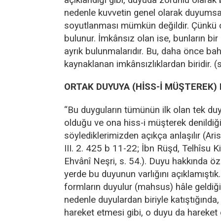
nedenle kuvvetin genel olarak duyums
soyutlanması mümkün değildir. Çünkü o
bulunur. İmkânsız olan ise, bunların bi
ayrık bulunmalarıdır. Bu, daha önce b
kaynaklanan imkânsızlıklardan biridir. (
ORTAK DUYUYA (HİSS-İ MÜŞTEREK) 
“Bu duyguların tümünün ilk olan tek du
olduğu ve ona hiss-i müşterek denildiğ
söylediklerimizden açıkça anlaşılır (Ari
III. 2. 425 b 11-22; İbn Rüşd, Telhîsu K
Ehvânî Neşri, s. 54.). Duyu hakkında öz
yerde bu duyunun varlığını açıklamıştık
formların duyulur (mahsus) hâle geldiği 
nedenle duyulardan biriyle katıştığında,
hareket etmesi gibi, o duyu da hareket