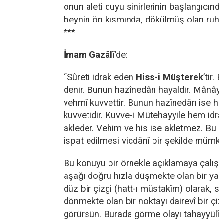
onun aleti duyu sinirlerinin başlangıcınd
beynin ön kısmında, dökülmüş olan ruht
***
İmam Gazâlî
’de:
“Sûreti idrak eden
Hiss-i Müşterek
’tir
denir. Bunun hazînedârı hayaldir. Mânây
vehmî kuvvettir. Bunun hazînedârı ise h
kuvvetidir. Kuvve-i Mütehayyile hem id
akleder. Vehim ve his ise akletmez. Bu
ispat edilmesi vicdânî bir şekilde müm
Bu konuyu bir örnekle açıklamaya çalı
aşağı doğru hızla düşmekte olan bir y
düz bir çizgi (hatt-ı müstakîm) olarak, sü
dönmekte olan bir noktayı dairevî bir çi
görürsün. Burada görme olayı tahayyülî 