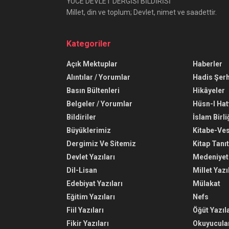
YÜCE DEVLET DERGİSİ BİLDİRİSİ
Millet, din ve toplum; Devlet, nimet ve saadettir.
Kategoriler
Açık Mektuplar
Haberler
Alıntılar / Yorumlar
Hadis Şerh
Basın Bültenleri
Hikâyeler
Belgeler / Yorumlar
Hüsn-I Hat
Bildiriler
İslam Birli
Büyüklerimiz
Kitabe-Ve
Dergimiz Ve Sitemiz
Kitap Tanı
Devlet Yazıları
Medeniyet 
Dil-Lisan
Millet Yazı
Edebiyat Yazıları
Mülakat
Eğitim Yazıları
Nefs
Fiil Yazıları
Öğüt Yazıla
Fikir Yazıları
Okuyucular