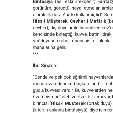
Bintasiya
: (aslı eski Grekçe’dir; ‘
Fantaz
görünüm, görüntü, hayal etme anlamlar
olarak ilk defa Aristo kullanmıştır)’. Sur
Hiss-i Müşterek
,
Cevher-i Mefârık
(ba
cevher); dış duyular ile hissedilen cüz’î 
kendisinde birleştiği kuvve, batini idrak
sağduyunun ruhu, ruhani his, ortak akıl;
manalarına gelir.
***
İbn Sînâ
’da:
“Sende ve pek çok eğitimli hayvanlarda 
muhafaza edenden başka olan bir mu
gücü/kuvvesi vardır. Bu kuvvelerden her
özgü cismanî aleti ve özel bir ismi var
birincisi ‘
Hiss-i Müşterek
(ortak duyu) 
(kitabın aslında bintâsiyyâ)’ diye isimle