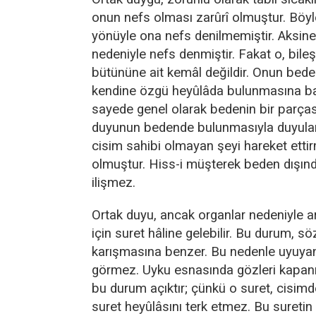
onun nefs olması zarûrî olmuştur. Böyl
yönüyle ona nefs denilmemiştir. Aksin
nedeniyle nefs denmiştir. Fakat o, bile
bütününe ait kemâl değildir. Onun beden
kendine özgü heyûlâda bulunmasına bağ
sayede genel olarak bedenin bir parçası 
duyunun bedende bulunmasıyla duyular
cisim sahibi olmayan şeyi hareket et
olmuştur. Hiss-i müşterek beden dışınd
ilişmez.
Ortak duyu, ancak organlar nedeniyle a
için suret hâline gelebilir. Bu durum, söz
karışmasına benzer. Bu nedenle uyuy
görmez. Uyku esnasında gözleri kapa
bu durum açıktır; çünkü o suret, cisimd
suret heyûlâsını terk etmez. Bu suretin