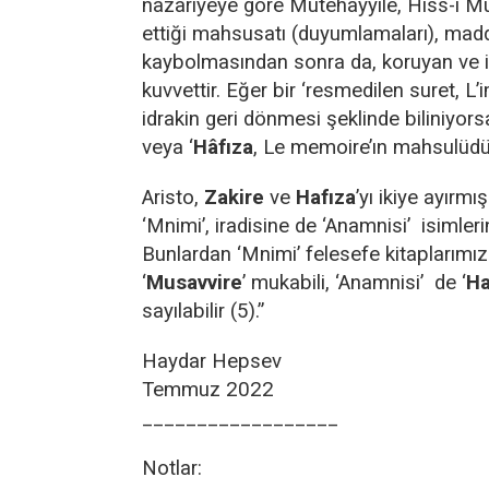
nazariyeye göre Mütehayyile, Hiss-i Mü
ettiği mahsusatı (duyumlamaları), madd
kaybolmasından sonra da, koruyan ve id
kuvvettir. Eğer bir ‘resmedilen suret, L
idrakin geri dönmesi şeklinde biliniyors
veya ‘
Hâfıza
, Le memoire’ın mahsulüdü
Aristo,
Zakire
ve
Hafıza
’yı ikiye ayırmı
‘Mnimi’, iradisine de ‘Anamnisi’ isimlerin
Bunlardan ‘Mnimi’ felesefe kitaplarımız
‘
Musavvire
’ mukabili, ‘Anamnisi’ de ‘
Ha
sayılabilir (5).”
Haydar Hepsev
Temmuz 2022
__________________
Notlar: