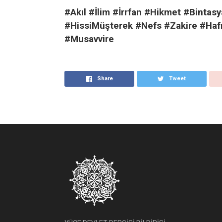
#Akıl #İlim #İrrfan #Hikmet #Bintas
#HissiMüşterek #Nefs #Zakire #Haf
#Musavvire
Share
Tweet