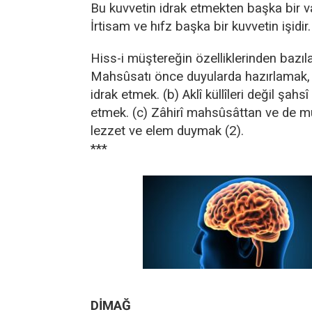
Bu kuvvetin idrak etmekten başka bir va
İrtisam ve hıfz başka bir kuvvetin işidir.
Hiss-i müştereğin özelliklerinden bazılar
Mahsûsatı önce duyularda hazırlamak, 
idrak etmek. (b) Aklî küllîleri değil şahsî 
etmek. (c) Zâhirî mahsûsâttan ve de m
lezzet ve elem duymak (2).
***
DİMAĞ