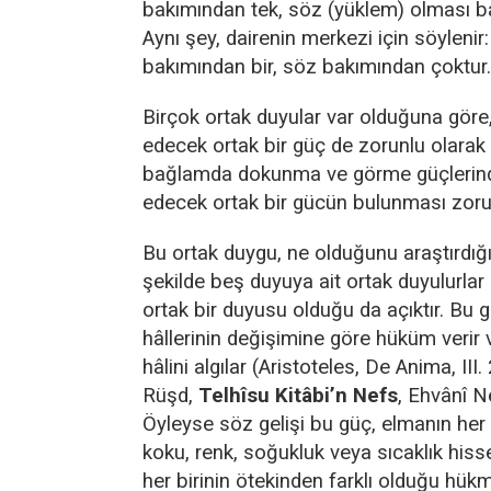
bakımından tek, söz (yüklem) olması b
Aynı şey, dairenin merkezi için söyleni
bakımından bir, söz bakımından çoktur.
Birçok ortak duyular var olduğuna göre,
edecek ortak bir güç de zorunlu olarak 
bağlamda dokunma ve görme güçlerind
edecek ortak bir gücün bulunması zoru
Bu ortak duygu, ne olduğunu araştırdığ
şekilde beş duyuya ait ortak duyulurlar 
ortak bir duyusu olduğu da açıktır. Bu g
hâllerinin değişimine göre hüküm verir
hâlini algılar (Aristoteles, De Anima, III
Rüşd,
Telhîsu Kitâbi’n Nefs
, Ehvânî Ne
Öyleyse söz gelişi bu güç, elmanın her 
koku, renk, soğukluk veya sıcaklık his
her birinin ötekinden farklı olduğu hü