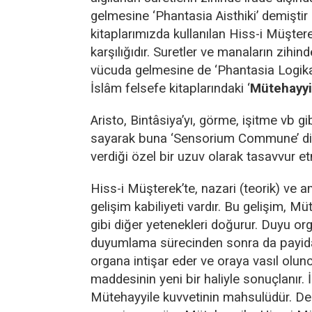
gelmesine ‘Phantasia Aisthiki’ demiştir 
kitaplarımızda kullanılan Hiss-i Müştere
karşılığıdır. Suretler ve manaların zihind
vücuda gelmesine de ‘Phantasia Logika’
İslâm felsefe kitaplarındaki ‘
Mütehayyi
Aristo, Bintâsiya’yı, görme, işitme vb gi
sayarak buna ‘Sensorium Commune’ diy
verdiği özel bir uzuv olarak tasavvur etm
Hiss-i Müşterek’te, nazari (teorik) ve am
gelişim kabiliyeti vardır. Bu gelişim, Mü
gibi diğer yetenekleri doğurur. Duyu or
duyumlama sürecinden sonra da payida
organa intişar eder ve oraya vasıl olu
maddesinin yeni bir haliyle sonuçlanır. 
Mütehayyile kuvvetinin mahsulüdür. De