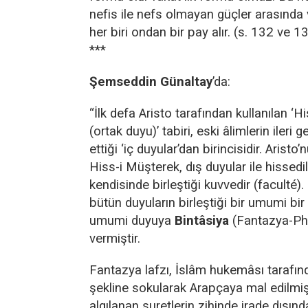
nefis ile nefs olmayan güçler arasında 
her biri ondan bir pay alır. (s. 132 ve 13
***
Şemseddin Günaltay
’da:
“İlk defa Aristo tarafından kullanılan ‘
(ortak duyu)’ tabiri, eski âlimlerin ileri 
ettiği ‘iç duyular’dan birincisidir. Aristo’
Hiss-i Müşterek, dış duyular ile hissedil
kendisinde birleştiği kuvvedir (faculté)
bütün duyuların birleştiği bir umumi bir
umumi duyuya
Bintâsiya
(Fantazya-Pha
vermiştir.
Fantazya lafzı, İslâm hukemâsı tarafın
şekline sokularak Arapçaya mal edilmiştir
algılanan suretlerin zihinde irade dışın