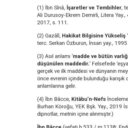
(1) İbn Sînâ,
İşaretler ve Tembihler
, t
Ali Durusoy-Ekrem Demirli, Litera Yay., 
2017, s. 111.
(2) Gazâlî,
Hakikat Bilgisine Yükseliş
terc. Serkan Özburun, İnsan yay., 1995 
(3) Asıl anlamı ‘
madde ve bütün varlığ
düşünülen maddedir.
’ Felsefede ‘eşya
gerçek ve ilk maddesi ve dünyanın me
önce evrenin içinde bulunduğu karışık 
anlamlarına gelir.
(4) İbn Bâcce,
Kitâbu’n-Nefs
İnceleme-
Burhan Köroğu, YEK Bşk. Yay., 2019 İst
dipnotlar, metnin içine alınmıştır.)
İbn Bâcce
(vefatı h.533 / m.1138; Endü