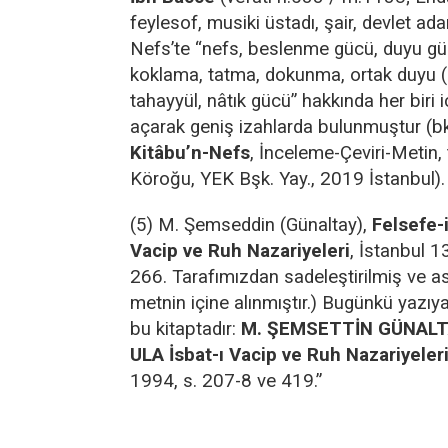
feylesof, musiki üstadı, şair, devlet ada
Nefs’te “nefs, beslenme gücü, duyu güç
koklama, tatma, dokunma, ortak duyu (
tahayyül, nâtık gücü” hakkında her biri i
açarak geniş izahlarda bulunmuştur (b
Kitâbu’n-Nefs
, İnceleme-Çeviri-Metin,
Köroğu, YEK Bşk. Yay., 2019 İstanbul).
(5) M. Şemseddin (Günaltay),
Felsefe-i
Vacip ve Ruh Nazariyeleri
, İstanbul 1
266. Tarafımızdan sadeleştirilmiş ve asl
metnin içine alınmıştır.) Bugünkü yazıya
bu kitaptadır:
M. ŞEMSETTİN GÜNALTA
ULA İsbat-ı Vacip ve Ruh Nazariyeler
1994, s. 207-8 ve 419.”