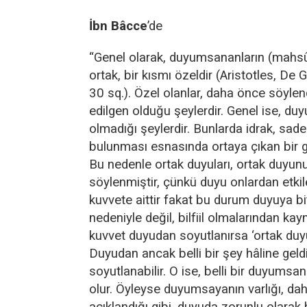
İbn Bâcce
’de
“Genel olarak, duyumsananların (mahsû
ortak, bir kısmı özeldir (Aristotles, De 
30 sq.). Özel olanlar, daha önce söylen
edilgen olduğu şeylerdir. Genel ise, du
olmadığı şeylerdir. Bunlarda idrak, sad
bulunması esnasında ortaya çıkan bir g
Bu nedenle ortak duyuları, ortak duyunu
söylenmiştir, çünkü duyu onlardan etki
kuvvete aittir fakat bu durum duyuya bit
nedeniyle değil, bilfiil olmalarından kay
kuvvet duyudan soyutlanırsa ‘ortak duyu’
Duyudan ancak belli bir şey hâline geld
soyutlanabilir. O ise, belli bir duyumsa
olur. Öyleyse duyumsayanın varlığı, da
açıklandığı gibi, duyuda zorunlu olarak 