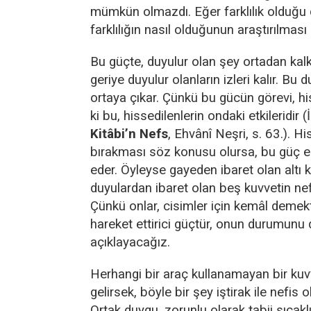
mümkün olmazdı. Eğer farklılık olduğu
farklılığın nasıl olduğunun araştırılması 
Bu güçte, duyulur olan şey ortadan kalk
geriye duyulur olanların izleri kalır. Bu
ortaya çıkar. Çünkü bu gücün görevi, hi
ki bu, hissedilenlerin ondaki etkileridir
Kitâbi’n Nefs
, Ehvânî Neşri, s. 63.). Hi
bırakması söz konusu olursa, bu güç es
eder. Öyleyse gayeden ibaret olan altı 
duyulardan ibaret olan beş kuvvetin nefi
Çünkü onlar, cisimler için kemâl demekti
hareket ettirici güçtür, onun durumunu
açıklayacağız.
Herhangi bir araç kullanamayan bir kuvv
gelirsek, böyle bir şey iştirak ile nefis ol
Ortak duygu, zorunlu olarak tabii sıcakl