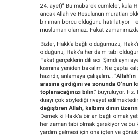
24. ayet)” Bu mübarek cümleler, kula Ha
ancak Allah ve Resulünün muratları ol
bir iman borcu olduğunu hatırlatıyor. 
müslüman olamaz. Fakat zamanımızda
Bizler, Hakk’a bağlı olduğumuzu, Hakk’
olduğunu, Hakk’a her daim tabi olduğ
Fakat gerçeklerin dili acı. Şimdi aynı aye
kısmına yeniden bakalım. Ne çapta kal
hazırdır, anlamaya çalışalım… “
Allah’ın 
arasına girdiğini ve sonunda O’nun k
toplanacağınızı bilin
.” buyruluyor. Hz
duayı çok söylediği rivayet edilmektedir
değiştiren Allah, kalbimi dinin üzerin
Demek ki Hakk’a bir an bağlı olmak yete
her zaman tabi olmak gerekiyor ve bu 
yardım gelmesi için ona içten ve gönü