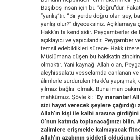
Başıboş insan için bu “doğru”dur. Fak
“yanlış”tır. “Bir yerde doğru olan şey, b
yanlış olur?” diyeceksiniz. Açıklamaya ça
Hakk’ın ta kendisidir. Peygamberler de H
açıklayıcı ve yapıcılarıdır. Peygamber ve
temsil edebildikleri sürece- Hakk üzere 
Müslümana düşen bu hakikatin zincirin
olmaktır. Yani kaynağı Allah olan, Pey
aleyhissalatü vesselamda canlanan ve
âlimlerle sürdürülen Hakk’a yapışmak
yılmaz bağlısı olmak. Buna iman bakı
mahkûmuz. Şöyle ki: “
Ey inananlar! A
sizi hayat verecek şeylere çağırdığı
Allah’ın kişi ile kalbi arasına girdiği
O’nun katında toplanacağınızı bilin. 
zalimlere erişmekle kalmayacak fitn
Allah’ın azabının şiddetli olduğunu bi