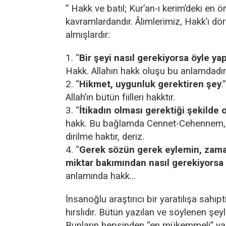
” Hakk ve batıl; Kur’an-ı kerim’deki en ö
kavramlardandır. Âlimlerimiz, Hakk’ı dör
almışlardır:
1. “
Bir şeyi nasıl gerekiyorsa öyle ya
Hakk. Allahın hakk oluşu bu anlamdadır
2. “
Hikmet, uygunluk gerektiren şey
.
Allah’ın bütün fiilleri hakktır.
3. “
İtikadın olması gerektiği şekilde 
hakk. Bu bağlamda Cennet-Cehennem, 
dirilme haktır, deriz.
4. “
Gerek sözün gerek eylemin, zaman
miktar bakımından nasıl gerekiyorsa
anlamında hakk…
İnsanoğlu araştırıcı bir yaratılışa sahip
hırslıdır. Bütün yazılan ve söylenen şeyle
Bunların hepsinden “en mükemmeli” ya