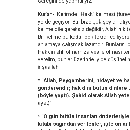
Gereğini de yapmalıyız.
Kur’an-ı Kerim’de “Hakk” kelimesi (türev
yerde geçiyor. Bu, bize çok şey anlatıyo
kelime bile gereksiz değildir, Allah’ın kit
Bir kelime bu kadar çok tekrar ediliyors
anlamaya çalışmak lazımdır. Bunların iç
Hakk’ın ehli olmamıza vesile olması te
verelim, bunlar üzerinde iyice düşünelim
inşaallah:
* “
Allah, Peygamberini, hidayet ve ha
gönderendir; hak dini bütün dinlere 
(böyle yaptı). Şahid olarak Allah yete
ayet)”
* “
O gün bütün insanları önderleriyle 
kitabı sağından verilenler, işte onlar 