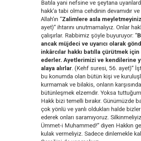
Batıla yani nefsine ve şeytana uyanla
hakk’a tabi olma cehdinin devamıdır ve 
Allah’ın “
Zalimlere asla meyletmeyini
ayet)” ihtarını unutmamalıyız. Onlar hakk’
çalışırlar. Rabbimiz şöyle buyuruyor: “
B
ancak müjdeci ve uyarıcı olarak gönd
inkârcılar hakkı batılla çürütmek içi
ederler. Ayetlerimizi ve kendilerine y
alaya alırlar
. (Kehf suresi, 56. ayet)” İ
bu konumda olan bütün kişi ve kuruluşl
kurmamak ve bilakis, onların karşısında
bütünleşmek elzemdir. Yoksa tuttuğu
Hakk bizi temelli bırakır. Günümüzde bat
çok yönlü ve yanlı oldukları halde bizler
ederek onları saramıyoruz. Silkinmeliyiz.
Ümmet-i Muhammed!” diyen Hakkın gerç
kulak vermeliyiz. Sadece dinlemekle ka