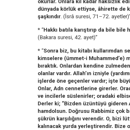
okurlar. Onlara kıl kadar haksızlık e
dünyada körlük ettiyse, âhirette de 
şaşkındır
. (İsrâ suresi, 71–72. ayetler)
* “
Hakkı batıla karıştırıp da bile bile
(Bakara suresi, 42. ayet)”
* “
Sonra biz, bu kitabı kullarımdan s
kimselere (ümmet-i Muhammed’e) mi
bıraktık. Onlardan kendine zulmedenl
olanlar vardır. Allah’ın izniyle (yardımı
işlerde öne geçenler vardır; işte büy
Onlar, Adn cennetlerine girerler. Orad
ve incilerle süslenirler; oradaki elbise
Derler ki; “Bizden üzüntüyü gideren 
hamdolsun. Doğrusu Rabbimiz çok ba
şükrün karşılığını verendir. O, bizi lüt
kalınacak yurda yerleştirendir. Bize 