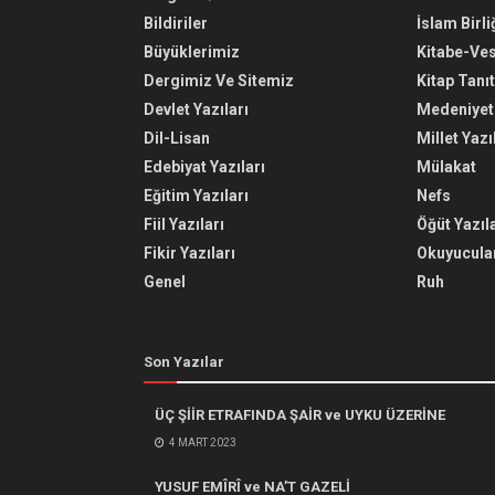
Bildiriler
İslam Birli
Büyüklerimiz
Kitabe-Ve
Dergimiz Ve Sitemiz
Kitap Tanı
Devlet Yazıları
Medeniyet 
Dil-Lisan
Millet Yazı
Edebiyat Yazıları
Mülakat
Eğitim Yazıları
Nefs
Fiil Yazıları
Öğüt Yazıla
Fikir Yazıları
Okuyucular
Genel
Ruh
Son Yazılar
ÜÇ ŞİİR ETRAFINDA ŞAİR ve UYKU ÜZERİNE
4 MART 2023
YUSUF EMÎRÎ ve NA’T GAZELİ