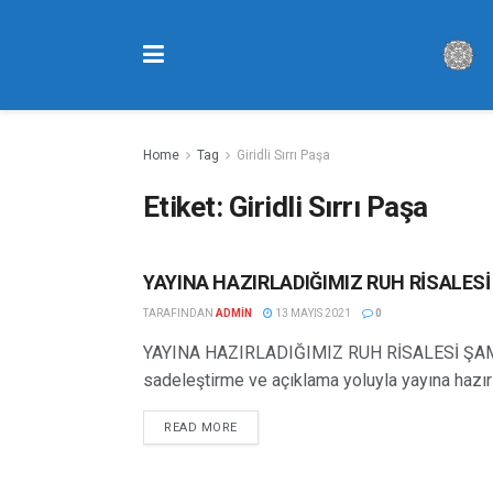
Home
Tag
Giridli Sırrı Paşa
Etiket:
Giridli Sırrı Paşa
YAYINA HAZIRLADIĞIMIZ RUH RİSALESİ
HABERLER
TARAFINDAN
ADMIN
13 MAYIS 2021
0
YAYINA HAZIRLADIĞIMIZ RUH RİSALESİ ŞAM
sadeleştirme ve açıklama yoluyla yayına hazırla
READ MORE