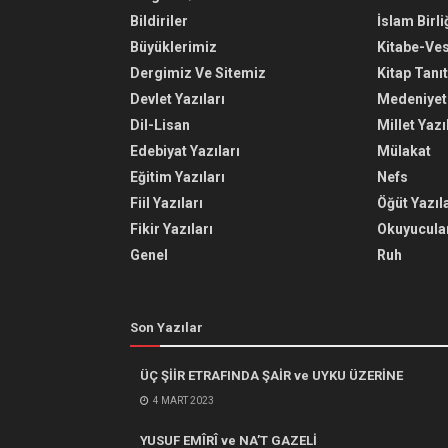
Bildiriler
İslam Birli
Büyüklerimiz
Kitabe-Ve
Dergimiz Ve Sitemiz
Kitap Tanı
Devlet Yazıları
Medeniyet 
Dil-Lisan
Millet Yazı
Edebiyat Yazıları
Mülakat
Eğitim Yazıları
Nefs
Fiil Yazıları
Öğüt Yazıla
Fikir Yazıları
Okuyucular
Genel
Ruh
Son Yazılar
ÜÇ ŞİİR ETRAFINDA ŞAİR ve UYKU ÜZERİNE
4 MART 2023
YUSUF EMÎRÎ ve NA’T GAZELİ