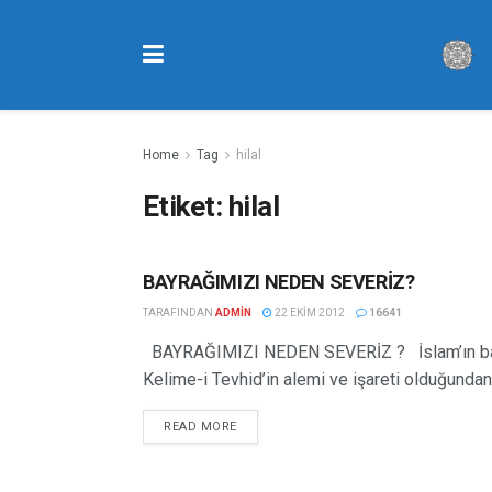
Home
Tag
hilal
Etiket:
hilal
BAYRAĞIMIZI NEDEN SEVERİZ?
FIIL YAZILARI
TARAFINDAN
ADMIN
22 EKIM 2012
16641
BAYRAĞIMIZI NEDEN SEVERİZ ? İslam’ın bayra
Kelime-i Tevhid’in alemi ve işareti olduğundan. “
READ MORE