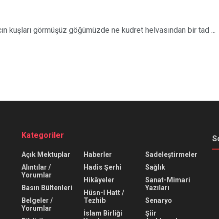
cın kuşları görmüşüz göğümüzde ne kudret helvasından bir tad ...
Kategoriler
S
Açık Mektuplar
Haberler
Sadeleştirmeler
Alıntılar /
Hadis Şerhi
Sağlık
Yorumlar
Hikâyeler
Sanat-Mimari
Basın Bültenleri
Yazıları
Hüsn-I Hatt /
Belgeler /
Tezhib
Senaryo
Yorumlar
İslam Birliği
Şiir