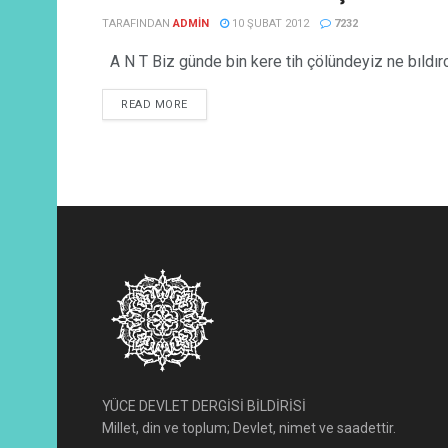
TARAFINDAN
ADMIN
10 ŞUBAT 2012
7232
A N T Biz günde bin kere tih çölündeyiz ne bıldır
READ MORE
YÜCE DEVLET DERGİSİ BİLDİRİSİ
Millet, din ve toplum; Devlet, nimet ve saadettir.