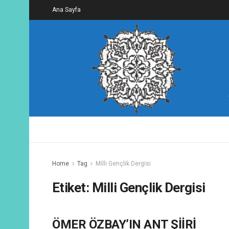
Ana Sayfa
Home
Tag
Milli Gençlik Dergisi
Etiket:
Milli Gençlik Dergisi
ÖMER ÖZBAY’IN ANT ŞİİRİ
ŞIIR AÇIKLAMALARI