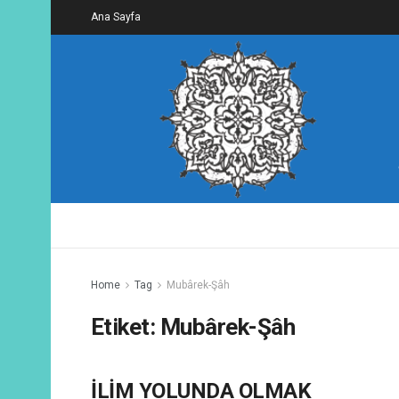
Ana Sayfa
Home
Tag
Mubârek-Şâh
Etiket:
Mubârek-Şâh
İLİM YOLUNDA OLMAK
ALINTILAR / YORUMLAR