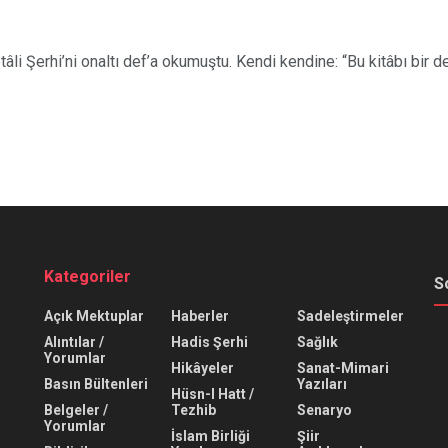
erhi’ni onaltı def’a okumuştu. Kendi kendine: “Bu kitâbı bir def’
Kategoriler
S
Açık Mektuplar
Haberler
Sadeleştirmeler
Alıntılar /
Hadis Şerhi
Sağlık
Yorumlar
Hikâyeler
Sanat-Mimari
Basın Bültenleri
Yazıları
Hüsn-I Hatt /
Belgeler /
Tezhib
Senaryo
Yorumlar
İslam Birliği
Şiir