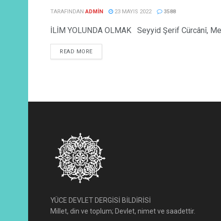
TARAFINDAN
ADMIN
23 MAYIS 2022
3588
İLİM YOLUNDA OLMAK Seyyid Şerif Cürcânî, Metâli Ş
READ MORE
YÜCE DEVLET DERGİSİ BİLDİRİSİ
Millet, din ve toplum; Devlet, nimet ve saadettir.