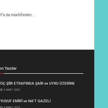
a da müellifinden ...
on Yazılar
ÜÇ ŞİİR ETRAFINDA ŞAİR ve UYKU ÜZERİNE
4 MART 2023
YUSUF EMÎRÎ ve NA’T GAZELİ
4 MART 2023