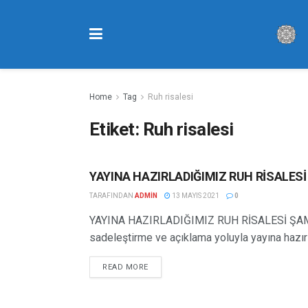
Home
Tag
Ruh risalesi
Etiket:
Ruh risalesi
YAYINA HAZIRLADIĞIMIZ RUH RİSALESİ
HABERLER
TARAFINDAN
ADMIN
13 MAYIS 2021
0
YAYINA HAZIRLADIĞIMIZ RUH RİSALESİ ŞAM
sadeleştirme ve açıklama yoluyla yayına hazırla
READ MORE