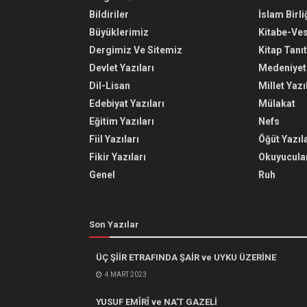
Bildiriler
İslam Birli
Büyüklerimiz
Kitabe-Ve
Dergimiz Ve Sitemiz
Kitap Tanı
Devlet Yazıları
Medeniyet 
Dil-Lisan
Millet Yazı
Edebiyat Yazıları
Mülakat
Eğitim Yazıları
Nefs
Fiil Yazıları
Öğüt Yazıla
Fikir Yazıları
Okuyucular
Genel
Ruh
Son Yazılar
ÜÇ ŞİİR ETRAFINDA ŞAİR ve UYKU ÜZERİNE
4 MART 2023
YUSUF EMÎRÎ ve NA’T GAZELİ