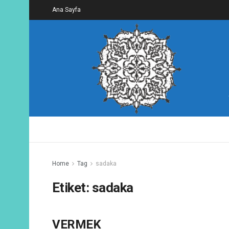
Ana Sayfa
Home
Tag
sadaka
Etiket:
sadaka
VERMEK
FIIL YAZILARI