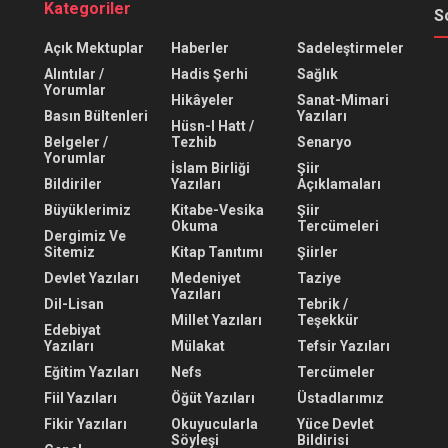
Kategoriler
S
Açık Mektuplar
Haberler
Sadeleştirmeler
Alıntılar /
Hadis Şerhi
Sağlık
Yorumlar
Hikâyeler
Sanat-Mimari
Basın Bültenleri
Yazıları
Hüsn-I Hatt /
Belgeler /
Tezhib
Senaryo
Yorumlar
İslam Birliği
Şiir
Bildiriler
Yazıları
Açıklamaları
Büyüklerimiz
Kitabe-Vesika
Şiir
Okuma
Tercümeleri
Dergimiz Ve
Sitemiz
Kitap Tanıtımı
Şiirler
Devlet Yazıları
Medeniyet
Taziye
Yazıları
Dil-Lisan
Tebrik /
Millet Yazıları
Teşekkür
Edebiyat
Yazıları
Mülakat
Tefsir Yazıları
Eğitim Yazıları
Nefs
Tercümeler
Fiil Yazıları
Öğüt Yazıları
Üstadlarımız
Fikir Yazıları
Okuyucularla
Yüce Devlet
Söyleşi
Bildirisi