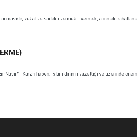
nmasıdır, zekât ve sadaka vermek… Vermek, arınmak, rahatlamak, 
VERME)
ır* Karz-ı hasen, İslam dininin vazettiği ve üzerinde önemle 