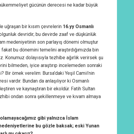
; mükemmeliyet gücünün derecesi ne kadar büyük
le uğraşan bir kısım çevrelerin
16.yy Osmanlı
 olgunluk devridir; bu devirde zaaf ve düşkünlük
 İslam medeniyetinin son parlayış dönemi olmuştur
 fakat bu dönemini temelini araştırdığımızda bin
uz. Konumuz dolayısıyla tezhibe ağırlık verirsek şu
ini bilmeden, iyice araştırıp incelemeden sonraki
 Bir örnek verelim: Bursa’daki Yeşil Camii’nin
aresi vardır. Bundan da anlaşılıyor ki Osmanlı
eştiren ve kaynaştıran bir ekoldür. Fatih Sultan
ezhibi ondan sonra şekillenmeye ve kıvam almaya
 olamayacağımız gibi yalnızca İslam
 medeniyetlerine bu gözle baksak; eski Yunan
rlı mı çıkarız?