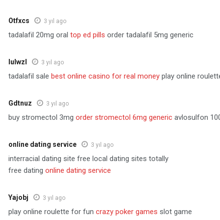
Otfxcs
3 yıl ago
tadalafil 20mg oral
top ed pills
order tadalafil 5mg generic
Iulwzl
3 yıl ago
tadalafil sale
best online casino for real money
play online roulett
Gdtnuz
3 yıl ago
buy stromectol 3mg
order stromectol 6mg generic
avlosulfon 10
online dating service
3 yıl ago
interracial dating site free local dating sites totally
free dating
online dating service
Yajobj
3 yıl ago
play online roulette for fun
crazy poker games
slot game