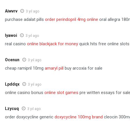
Aiwvrv
3 yıl ago
purchase adalat pills
order perindopril 4mg online
oral allegra 18
Iyawoi
3 yıl ago
real casino
online blackjack for money
quick hits free online slots
Ocenun
3 yıl ago
cheap ramipril 10mg
amaryl pill
buy arcoxia for sale
Lpddqx
3 yıl ago
online casino bonus
online slot games
pre written essays for sal
Lzycuq
3 yıl ago
order doxycycline generic
doxycycline 100mg brand
cleocin 300m