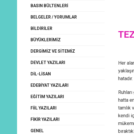
BASIN BÜLTENLERI
BELGELER / YORUMLAR
BILDIRILER
TEZ
BÜYÜKLERIMIZ
DERGIMIZ VE SITEMIZ
DEVLET YAZILARI
Her ala
yaklaşım
DIL-LISAN
hatadır.
EDEBIYAT YAZILARI
Ruhları
EĞITIM YAZILARI
hatta e
tamlık v
FIIL YAZILARI
kendi iç
FIKIR YAZILARI
mükemme
GENEL
bıraktık