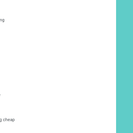
0mg
e
g cheap