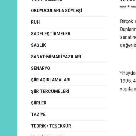
*** * **
OKUYUCULARLA SÖYLEŞI
Birçok 
RUH
Bunları
SADELEŞTIRMELER
sanatın
değerlid
SAĞLIK
SANAT-MIMARI YAZILARI
SENARYO
*Haydar
ŞIIR AÇIKLAMALARI
1995, 4
yapılan
ŞIIR TERCÜMELERI
ŞIIRLER
TAZIYE
TEBRIK / TEŞEKKÜR