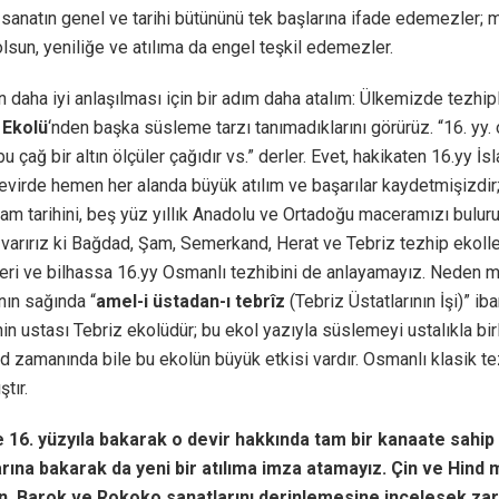
 sanatın genel ve tarihi bütününü tek başlarına ifade edemezler
olsun, yeniliğe ve atılıma da engel teşkil edemezler.
 daha iyi anlaşılması için bir adım daha atalım: Ülkemizde tezhip
 Ekolü
‘nden başka süsleme tarzı tanımadıklarını görürüz. “16. yy.
bu çağ bir altın ölçüler çağıdır vs.” derler. Evet, hakikaten 16.yy
evirde hemen her alanda büyük atılım ve başarılar kaydetmişizdir;
İslam tarihini, beş yüz yıllık Anadolu ve Ortadoğu maceramızı bulur
varırız ki Bağdad, Şam, Semerkand, Herat ve Tebriz tezhip ekoller
ri ve bilhassa 16.yy Osmanlı tezhibini de anlayamayız. Neden mi?
nın sağında “
amel-i üstadan-ı tebrîz
(Tebriz Üstatlarının İşi)” ib
in ustası Tebriz ekolüdür; bu ekol yazıyla süslemeyi ustalıkla birl
zamanında bile bu ekolün büyük etkisi vardır. Osmanlı klasik t
tır.
16. yüzyıla bakarak o devir hakkında tam bir kanaate sahip
rına bakarak da yeni bir atılıma imza atamayız. Çin ve Hind
n, Barok ve Rokoko sanatlarını derinlemesine incelesek zara