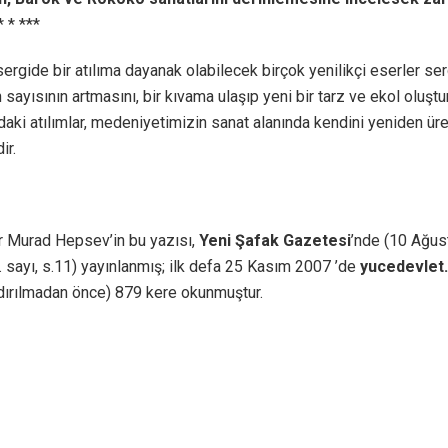
* * ***
sergide bir atılıma dayanak olabilecek birçok yenilikçi eserler ser
n sayısının artmasını, bir kıvama ulaşıp yeni bir tarz ve ekol oluş
daki atılımlar, medeniyetimizin sanat alanında kendini yeniden üre
ir.
 Murad Hepsev’in bu yazısı,
Yeni Şafak Gazetesi
’nde (10 Ağu
. sayı, s.11) yayınlanmış; ilk defa 25 Kasım 2007 ’de
yucedevlet
dırılmadan önce) 879 kere okunmuştur.