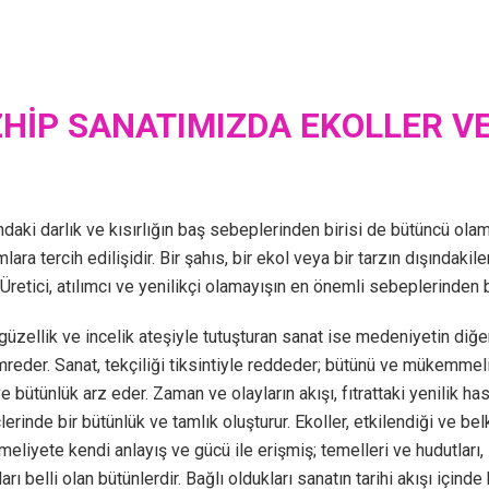
HİP SANATIMIZDA EKOLLER VE
ndaki darlık ve kısırlığın baş sebeplerinden birisi de bütüncü ola
lara tercih edilişidir. Bir şahıs, bir ekol veya bir tarzın dışında
 Üretici, atılımcı ve yenilikçi olamayışın en önemli sebeplerinden b
 güzellik ve incelik ateşiyle tutuşturan sanat ise medeniyetin diğe
mreder. Sanat, tekçiliği tiksintiyle reddeder; bütünü ve mükemmeli
e bütünlük arz eder. Zaman ve olayların akışı, fıtrattaki yenilik h
lerinde bir bütünlük ve tamlık oluşturur. Ekoller, etkilendiği ve bel
liyete kendi anlayış ve gücü ile erişmiş; temelleri ve hudutları, 
ları belli olan bütünlerdir. Bağlı oldukları sanatın tarihi akışı için