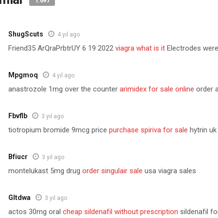
1.697
ShugScuts
4 yıl ago
Friend35 ArQraPrbtrUY 6 19 2022
viagra what is it
Electrodes were 
Mpgmoq
4 yıl ago
anastrozole 1mg over the counter
arimidex for sale online
order a
Fbvflb
3 yıl ago
tiotropium bromide 9mcg price
purchase spiriva for sale
hytrin uk
Bfiucr
3 yıl ago
montelukast 5mg drug
order singulair sale
usa viagra sales
Gltdwa
3 yıl ago
actos 30mg oral
cheap sildenafil without prescription
sildenafil 