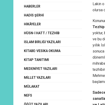
Lakin o
HABERLER
olursa 
HADIS ŞERHI
Konunun
HIKÂYELER
Tezhip
yoktur, 
HÜSN-I HATT / TEZHIB
ve bu d
İSLAM BIRLIĞI YAZILARI
yıllık 
KITABE-VESIKA OKUMA
sonuca 
dönemle
KITAP TANITIMI
mihrabı
MEDENIYET YAZILARI
tezhibin
Mehmed 
MILLET YAZILARI
başlamış
MÜLAKAT
Sadece 
NEFS
sanatla
ÖĞÜT YAZILARI
ve Lati