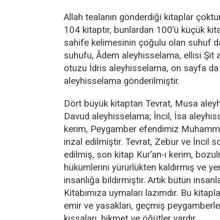
Allah tealanın gönderdiği kitaplar çoktur.
104 kitaptır, bunlardan 100’ü küçük kita
sahife kelimesinin çoğulu olan suhuf da
suhufu, Âdem aleyhisselama, ellisi Şit 
otuzu İdris aleyhisselama, on sayfa da
aleyhisselama gönderilmiştir.
Dört büyük kitaptan Tevrat, Musa aley
Davud aleyhisselama; İncil, İsa aleyhis
kerim, Peygamber efendimiz Muhamm
inzal edilmiştir. Tevrat, Zebur ve İncil 
edilmiş, son kitap Kur’an-ı kerim, bozul
hükümlerini yürürlükten kaldırmış ve ye
insanlığa bildirmiştir. Artık bütün insan
Kitabımıza uymaları lazımdır. Bu kitapla
emir ve yasakları, geçmiş peygamberleri
kıssaları, hikmet ve öğütler vardır.