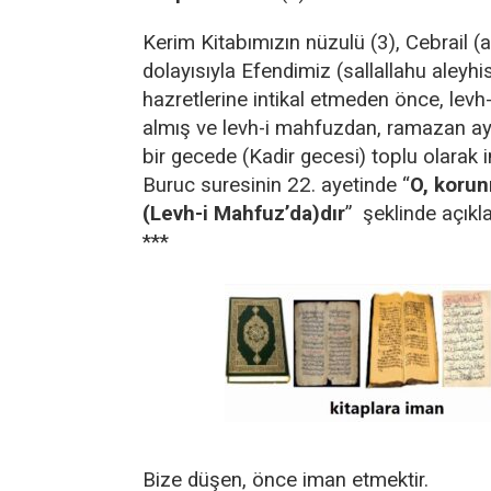
Kerim Kitabımızın nüzulü (3), Cebrail (
dolayısıyla Efendimiz (sallallahu aleyh
hazretlerine intikal etmeden önce, levh
almış ve levh-i mahfuzdan, ramazan a
bir gecede (Kadir gecesi) toplu olarak in
Buruc suresinin 22. ayetinde “
O, korun
(Levh-i Mahfuz’da)dır
” şeklinde açıkla
***
Bize düşen, önce iman etmektir.