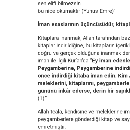
sen elifi bilmezsin
bu nice okumaktır (Yunus Emre)’
İman esaslarının üçüncüsüdür, kitap
Kitaplara inanmak, Allah tarafından ba
kitaplar indirildiğine, bu kitapların içeri
doğru ve gerçek olduğuna inanmak deme
iman ile ilgili Kur’an’da “
Ey iman edenler
Peygamberine, Peygamberine indirdi
önce indirdiği kitaba iman edin. Kim A
meleklerini, kitaplarını, peygamberler
gününü inkâr ederse, derin bir sapık
(1).”
Allah teala, kendisine ve meleklerine i
peygamberlere gönderdiği kitap ve say
emretmiştir.