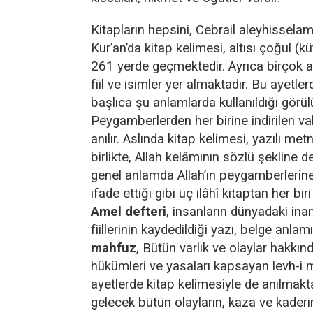
Kitapların hepsini, Cebrail aleyhisselam 
Kur’an’da kitap kelimesi, altısı çoğul (
261 yerde geçmektedir. Ayrıca birçok a
fiil ve isimler yer almaktadır. Bu ayetle
başlıca şu anlamlarda kullanıldığı görül
Peygamberlerden her birine indirilen vahi
anılır. Aslında kitap kelimesi, yazılı met
birlikte, Allah kelâmının sözlü şekline de
genel anlamda Allah’ın peygamberlerine 
ifade ettiği gibi üç ilâhî kitaptan her biri 
Amel defteri
, insanların dünyadaki inan
fiillerinin kaydedildiği yazı, belge anlam
mahfuz
, Bütün varlık ve olaylar hakkındak
hükümleri ve yasaları kapsayan levh-i 
ayetlerde kitap kelimesiyle de anılmakt
gelecek bütün olayların, kaza ve kaderi