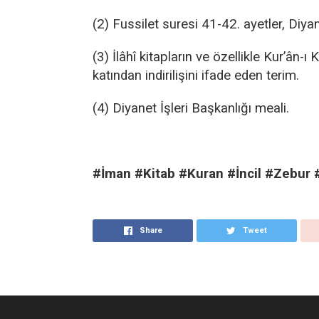
(2) Fussilet suresi 41-42. ayetler, Diyan
(3) İlâhî kitapların ve özellikle Kur’ân-ı 
katından indirilişini ifade eden terim.
(4) Diyanet İşleri Başkanlığı meali.
#İman #Kitab #Kuran #İncil #Zebur 
Share
Tweet