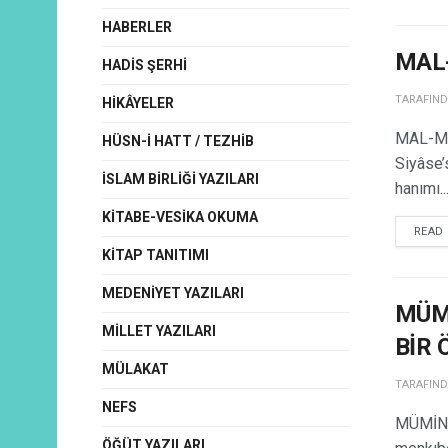
HABERLER
MAL
HADIS ŞERHI
TARAFIN
HIKÂYELER
MAL-MÜ
HÜSN-I HATT / TEZHIB
Siyâse’s
İSLAM BIRLIĞI YAZILARI
hanımı..
KITABE-VESIKA OKUMA
READ
KITAP TANITIMI
MEDENIYET YAZILARI
MÜM
MILLET YAZILARI
BİR 
MÜLAKAT
TARAFIN
NEFS
MÜMİNL
ÖĞÜT YAZILARI