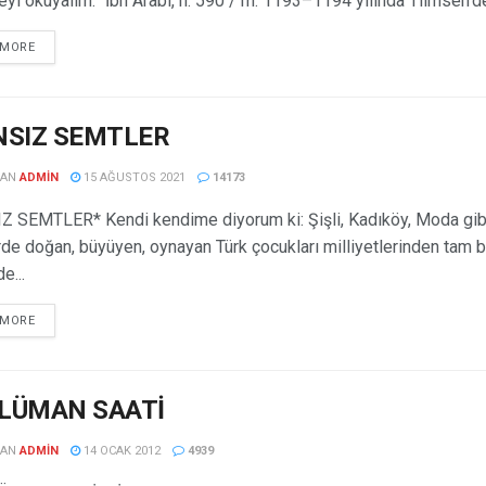
yi okuyalım: “İbn Arabî, h. 590 / m. 1193–1194 yılında Tlimsen’de.
 MORE
NSIZ SEMTLER
DAN
ADMIN
15 AĞUSTOS 2021
14173
 SEMTLER* Kendi kendime diyorum ki: Şişli, Kadıköy, Moda gib
de doğan, büyüyen, oynayan Türk çocukları milliyetlerinden tam b
e...
 MORE
LÜMAN SAATİ
DAN
ADMIN
14 OCAK 2012
4939