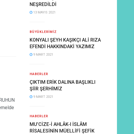
NEŞREDİLDİ
13 MAYIS 2021
BÜYÜKLERIMIZ
KONYALI ŞEYH KAŞIKÇI ALİ RIZA
EFENDİ HAKKINDAKİ YAZIMIZ
9 MART 2021
HABERLER
ÇIKTIM ERİK DALINA BAŞLIKLI
ŞİİR ŞERHİMİZ
9 MART 2021
 RUHUN
temelde
HABERLER
MU’CİZE-İ AHLÂK-I İSLÂM
RİSALESİNİN MÜELLİFİ ŞEFİK