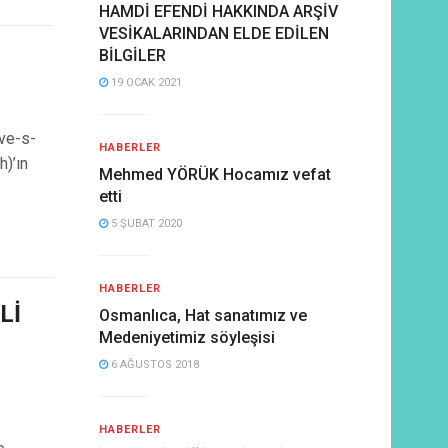
HAMDİ EFENDİ HAKKINDA ARŞİV
VESİKALARINDAN ELDE EDİLEN
BİLGİLER
19 OCAK 2021
ve-s-
HABERLER
h)’ın
Mehmed YÖRÜK Hocamız vefat
etti
5 ŞUBAT 2020
HABERLER
Lİ
Osmanlıca, Hat sanatımız ve
Medeniyetimiz söyleşisi
6 AĞUSTOS 2018
HABERLER