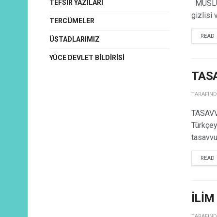
TEFSIR YAZILARI
MÜSLÜMA
gizlisi 
TERCÜMELER
READ
ÜSTADLARIMIZ
YÜCE DEVLET BILDIRISI
TAS
TARAFIN
TASAVV
Türkçey
tasavvu
READ
İLİ
TARAFIN