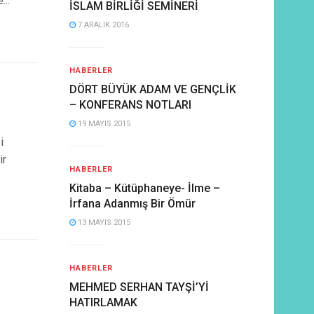
..
İSLAM BİRLİĞİ SEMİNERİ
7 ARALIK 2016
HABERLER
DÖRT BÜYÜK ADAM VE GENÇLİK
– KONFERANS NOTLARI
19 MAYIS 2015
i
ir
HABERLER
Kitaba – Kütüphaneye- İlme –
İrfana Adanmış Bir Ömür
13 MAYIS 2015
HABERLER
MEHMED SERHAN TAYŞİ’Yİ
HATIRLAMAK