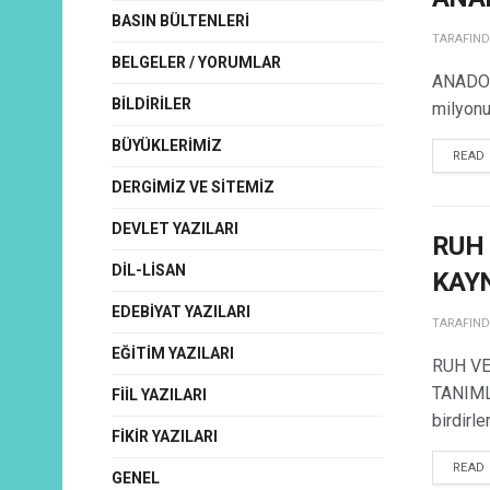
BASIN BÜLTENLERI
TARAFIN
BELGELER / YORUMLAR
ANADOL
BILDIRILER
milyonu 
BÜYÜKLERIMIZ
READ
DERGIMIZ VE SITEMIZ
DEVLET YAZILARI
RUH 
DIL-LISAN
KAY
EDEBIYAT YAZILARI
TARAFIN
EĞITIM YAZILARI
RUH VE
TANIMLA
FIIL YAZILARI
birdirler
FIKIR YAZILARI
READ
GENEL