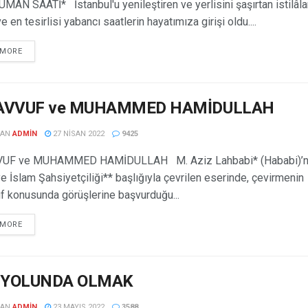
N SAATİ* İstanbul'u yenileştiren ve yerlisini şaşırtan istilâla
ve en tesirlisi yabancı saatlerin hayatımıza girişi oldu....
 MORE
AVVUF ve MUHAMMED HAMİDULLAH
DAN
ADMIN
27 NISAN 2022
9425
UF ve MUHAMMED HAMİDULLAH M. Aziz Lahbabi* (Hababi)’n
e İslam Şahsiyetçiliği** başlığıyla çevrilen eserinde, çevirmenin
f konusunda görüşlerine başvurduğu...
 MORE
M YOLUNDA OLMAK
DAN
ADMIN
23 MAYIS 2022
3588