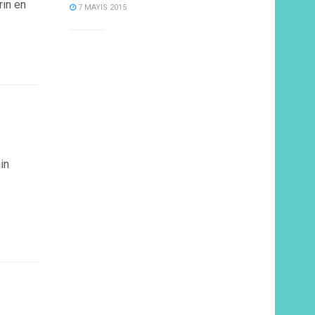
rın en
7 MAYIS 2015
in