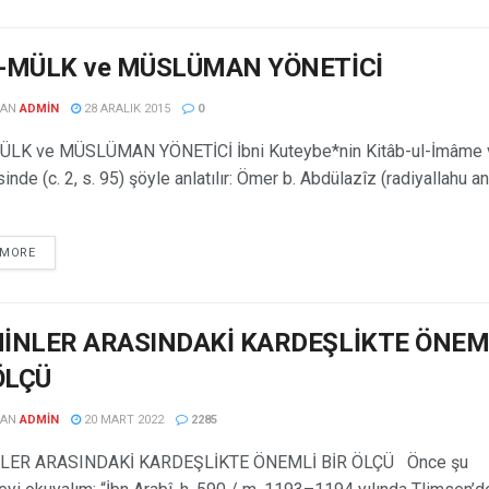
-MÜLK ve MÜSLÜMAN YÖNETİCİ
DAN
ADMIN
28 ARALIK 2015
0
LK ve MÜSLÜMAN YÖNETİCİ İbni Kuteybe*nin Kitâb-ul-İmâme 
inde (c. 2, s. 95) şöyle anlatılır: Ömer b. Abdülazîz (radiyallahu an
.
 MORE
İNLER ARASINDAKİ KARDEŞLİKTE ÖNEM
ÖLÇÜ
DAN
ADMIN
20 MART 2022
2285
ER ARASINDAKİ KARDEŞLİKTE ÖNEMLİ BİR ÖLÇÜ Önce şu