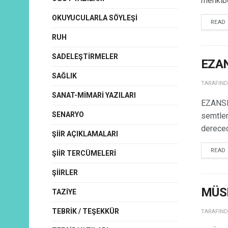
menkıbe
OKUYUCULARLA SÖYLEŞI
READ
RUH
SADELEŞTIRMELER
EZA
SAĞLIK
TARAFIN
SANAT-MIMARI YAZILARI
EZANSIZ
SENARYO
semtler
dereced
ŞIIR AÇIKLAMALARI
READ
ŞIIR TERCÜMELERI
ŞIIRLER
MÜS
TAZIYE
TEBRIK / TEŞEKKÜR
TARAFIN