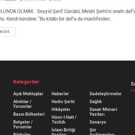
LUNDA OLMAK Seyyid Şerif Cürcânî, Metâli Şerhi’ni onaltı def’
. Kendi kendine: “Bu kitâbı bir def’a da müellifinden...
 MORE
Kategoriler
S
Açık Mektuplar
Haberler
Sadeleştirmeler
Alıntılar /
Hadis Şerhi
Sağlık
Yorumlar
Hikâyeler
Sanat-Mimari
Basın Bültenleri
Yazıları
Hüsn-I Hatt /
Belgeler /
Tezhib
Senaryo
Yorumlar
İslam Birliği
Şiir
Bildiriler
Yazıları
Açıklamaları