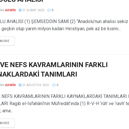
DAN
ADMIN
21 ŞUBAT 2022
0
U AHALİSİ (1) ŞEMSEDDİN SAMİ (2) “Anadolu’nun ahalisi sekiz
geçkin olup yarım milyon kadarı Hıristiyan, pek az bir kısmı...
 MORE
VE NEFS KAVRAMLARININ FARKLI
NAKLARDAKİ TANIMLARI
DAN
ADMIN
21 AĞUSTOS 2021
0
 NEFS KAVRAMLARININ FARKLI KAYNAKLARDAKİ TANIMLARI
RI Ragıb el-İsfahânî’nin Müfredât’ında (1) R-V-H ‘rûh’ ve ‘ravh’ 
; ama...
 MORE