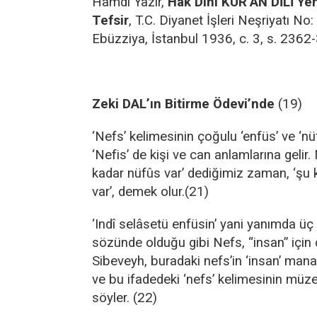
Hamdi Yazır,
Hak Dini KUR’AN DİLİ Ye
Tefsir
, T.C. Diyanet İşleri Neşriyatı No
Ebüzziya, İstanbul 1936, c. 3, s. 2362-
Zeki DAL’ın Bitirme Ödevi’nde
(19)
‘Nefs’ kelimesinin çoğulu ‘enfüs’ ve ‘nüf
‘Nefis’ de kişi ve can anlamlarına gelir
kadar nüfûs var’ dediğimiz zaman, ‘şu 
var’, demek olur.(21)
‘Indî selâsetü enfüsin’ yani yanımda üç 
sözünde olduğu gibi Nefs, “insan” için de
Sibeveyh, buradaki nefs’in ‘insan’ manas
ve bu ifadedeki ‘nefs’ kelimesinin müz
söyler. (22)