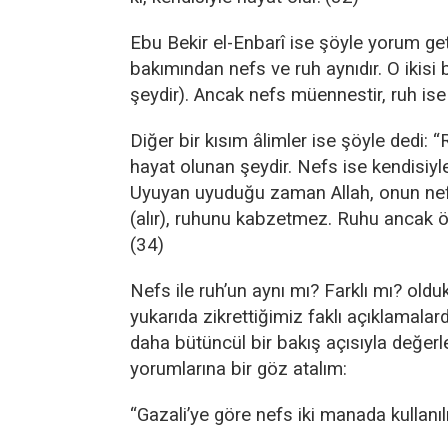
Ebu Bekir el-Enbarî ise şöyle yorum geti
bakımından nefs ve ruh aynıdır. O ikisi b
şeydir). Ancak nefs müennestir, ruh ise
Diğer bir kısım âlimler ise şöyle dedi: 
hayat olunan şeydir. Nefs ise kendisiyl
Uyuyan uyuduğu zaman Allah, onun nef
(alır), ruhunu kabzetmez. Ruhu ancak 
(34)
Nefs ile ruh’un aynı mı? Farklı mı? oldu
yukarıda zikrettiğimiz faklı açıklamalar
daha bütüncül bir bakış açısıyla değerl
yorumlarına bir göz atalım:
“Gazali’ye göre nefs iki manada kullanılı