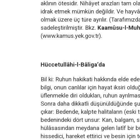
aklının ötesidir. Nihâyet arazları tam o
idrak etmek mümkün değildir. Ve hayvân
olmak üzere üç türe ayrılır. (Tarafımızd
sadeleştirilmiştir. Bkz.
Kaamûsu-l-Muh
(www.kamus.yek.gov.tr).
Hüccetullâhi-l-Bâliga’da
Bil ki: Ruhun hakikati hakkında elde ede
bilgi, onun canlılar için hayat iksiri old
üflenmekle diri oldukları, ruhun ayrılması
Sonra daha dikkatli düşünüldüğünde ş
çıkar: Bedende, kalpte halitaların (eski
bedenindeki dört unsur: Kan, balgam, s
hülâsasından meydana gelen latîf bir b
hissedici, hareket ettirici ve besin için t