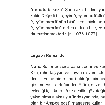
“
nefistü
bi-kezâ”: Şunu aziz bildim; y
kaldı. Değerli bir şeyin “şey’ün
nefîsün
“şey’ün
menfûsün
bihi”: kendisiyle nef
“şey’ün
menfis
”: nefes aldıran bir şey,
da rastlanmaktadır. [s. 1076-1077]
Lügat-ı Remzî’de
Nefs
: Ruh manasına cana denilir ve kan
Kan, ruhu taşıyan ve hayatın kıvamı old
denildi ve nefsin mahalli olduğu için ce
gibi müessir olduğundan ötürü, nazarı
eylediği için kem göze denilir; göz deği
yakın olma alakasıyla ‘inde (yanında, 
olan bir Arapça edat) manasına kullanılı