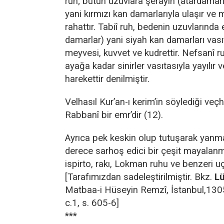
ruh; bütün uzuvlara şerâyîn (atardamarl
yani kırmızı kan damarlarıyla ulaşır ve 
rahattır. Tabiî ruh, bedenin uzuvlarında 
damarlar) yani siyah kan damarları vasıt
meyvesi, kuvvet ve kudrettir. Nefsanî r
ayağa kadar sinirler vasıtasıyla yayılır 
harekettir denilmiştir.
Velhasıl Kur’an-ı kerim’in söylediği veçhi
Rabbanî bir emr’dir (12).
Ayrıca pek keskin olup tutuşarak yanma
derece sarhoş edici bir çeşit mayala
ispirto, rakı, Lokman ruhu ve benzeri uç
[Tarafımızdan sadeleştirilmiştir. Bkz.
Lü
Matbaa-i Hüseyin Remzî, İstanbul,13
c.1, s. 605-6]
***