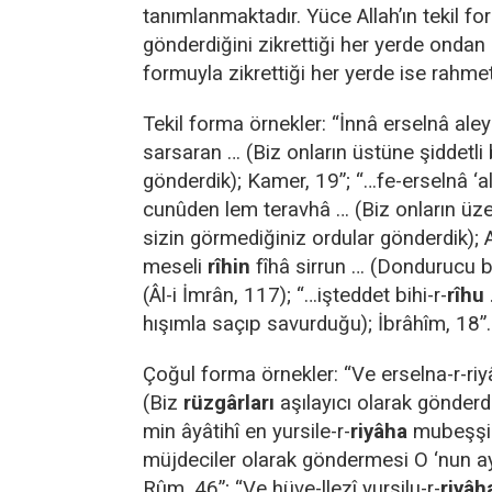
tanımlanmaktadır. Yüce Allah’ın tekil f
gönderdiğini zikrettiği her yerde ondan
formuyla zikrettiği her yerde ise rahmett
Tekil forma örnekler: “İnnâ erselnâ ale
sarsaran … (Biz onların üstüne şiddetli 
gönderdik); Kamer, 19”; “…fe-erselnâ ‘
cunûden lem teravhâ … (Biz onların üze
sizin görmediğiniz ordular gönderdik); 
meseli
rîhin
fîhâ sirrun … (Dondurucu b
(Âl-i İmrân, 117); “…işteddet bihi-r-
rîhu
hışımla saçıp savurduğu); İbrâhîm, 18”.
Çoğul forma örnekler: “Ve erselna-r-riy
(Biz
rüzgârları
aşılayıcı olarak gönderdi
min âyâtihî en yursile-r-
riyâha
mubeşşir
müjdeciler olarak göndermesi O ‘nun ay
Rûm, 46”; “Ve hüve-llezî yursilu-r-
riyâ