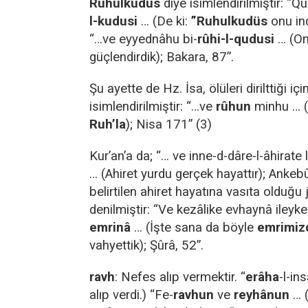
Ruhulkudüs
diye isimlendirilmiştir: “
l-kudusi
… (De ki:
”Ruhulkudüs
onu ind
“…ve eyyednâhu bi-
rûhi-l-qudusi
… (O
güçlendirdik); Bakara, 87”.
Şu ayette de Hz. İsa, ölüleri dirilttiği içi
isimlendirilmiştir: “…ve
rûhun
minhu … (
Ruh’la
); Nisa 171” (3)
Kur’an’a da; “… ve inne-d-dâre-l-âhirate
… (Ahiret yurdu gerçek hayattır); Ankeb
belirtilen ahiret hayatına vasıta olduğu
denilmiştir: “Ve kezâlike evhaynâ ileyke
emrinâ
… (İşte sana da böyle
emrimizd
vahyettik); Şûrâ, 52”.
ravh
: Nefes alıp vermektir. “
erâha
-l-in
alıp verdi.) “Fe-
ravhun
ve
reyhânun
… 