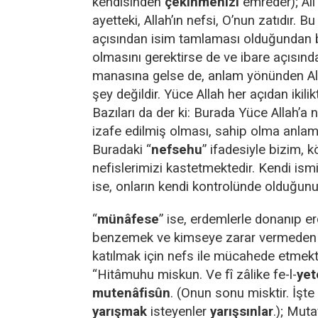
kendisinden
çekinmenizi
emreder); Âli
ayetteki, Allah’ın nefsi, O’nun zatıdır. Bu
açısından isim tamlaması olduğundan b
olmasını gerektirse de ve ibare açısından
manasına gelse de, anlam yönünden All
şey değildir. Yüce Allah her açıdan ikil
Bazıları da der ki: Burada Yüce Allah’a 
izafe edilmiş olması, sahip olma anlamın
Buradaki “
nefsehu
” ifadesiyle bizim,
nefislerimizi kastetmektedir. Kendi ism
ise, onların kendi kontrolünde olduğunu b
“
münâfese
” ise, erdemlerle donanıp er
benzemek ve kimseye zarar vermeden o
katılmak için nefs ile mücahede etmektir
“Hitâmuhu miskun. Ve fî zâlike fe-l-
yet
mutenâfisûn
. (Onun sonu misktir. İşte
yarışmak
isteyenler
yarışsınlar
.); Muta