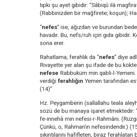
tıpkı şu ayet gibidir: “Sâbiqû ilâ magfi
(Rabbinizden bir mağfirete; koşun); Had
“
nefes
” ise, ağızdan ve burundan bede
havadır. Bu, nefs/ruh için gıda gibidir. K
sona erer.
Rahatlama, ferahlık da “
nefes
” diye adl
Rivayette yer alan şu ifade de bu kökten
nefese
Rabbuküm min qabli-l-Yemeni. 
verdiği
ferahlığın
Yemen tarafından est
(14)”
Hz. Peygamberin (sallallahu teala aleyh
sözü de bu manaya işaret etmektedir: 
fe-innehâ min nefesi-r-Rahmâni. (Rüzg
Çünkü, o, Rahman’ın nefesindendir.) (15
sıkıntılarını hafifleten, biraz ferahlatan b