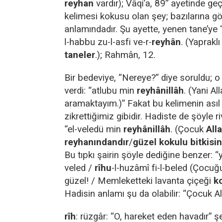
reyhan
vardır); Vâqi’a, 89” ayetinde geç
kelimesi kokusu olan şey; bazılarına gör
anlamındadır. Şu ayette, yenen tane’ye ‘
l-habbu zu-l-asfi ve-r-
reyhân
. (Yaprakl
taneler
.); Rahmân, 12.
Bir bedeviye, “Nereye?” diye soruldu; 
verdi: “atlubu min
reyhânillâh
. (Yani All
aramaktayım.)” Fakat bu kelimenin asıl
zikrettiğimiz gibidir. Hadiste de şöyle r
“el-veledü min
reyhânillâh
. (Çocuk
Alla
reyhanındandır
/
güzel kokulu bitkisi
Bu tıpkı şairin şöyle dediğine benzer:
veled /
rîhu
-l-huzâmî fi-l-beled (Çocu
güzel! / Memleketteki lavanta çiçeği
k
Hadisin anlamı şu da olabilir: “Çocuk All
rîh
: rüzgâr: “O, hareket eden havadır” ş