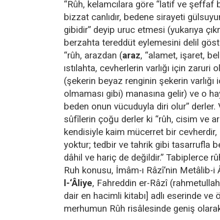
“Rûh, kelamcılara göre “latif ve şeffaf b
bizzat canlıdır, bedene sirayeti gülsuyu
gibidir” deyip uruc etmesi (yukarıya çık
berzahta tereddüt eylemesini delil göster
“rûh, arazdan (
araz
, “alamet, işaret, bel
ıstılahta, cevherlerin varlığı için zaruri
(şekerin beyaz renginin şekerin varlığı i
olmaması gibi) manasına gelir) ve o haya
beden onun vücuduyla diri olur” derler. 
sûfîlerin çoğu derler ki “rûh, cisim ve ar
kendisiyle kaim mücerret bir cevherdir, be
yoktur; tedbir ve tahrik gibi tasarrufla 
dâhil ve hariç de değildir.” Tabiplerce rû
Ruh konusu, İmâm-ı Râzî’nin Metâlib-i Â
l-‘Âliye
, Fahreddin er-Râzî (rahmetullah
dair en hacimli kitabı] adlı eserinde ve ö
merhumun Rûh risâlesinde geniş olarak 