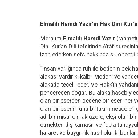
Elmalılı Hamdi Yazır’ın Hak Dini Kur’a
Merhum
Elmalılı Hamdi Yazır
(rahmetul
Dini Kur’an Dili tefsirinde A’râf suresini
izah ederken nefs hakkında şu önemli bil
“İnsan varlığında ruh ile bedenin pek hay
alakası vardır ki kalb-i vicdanî ve vahde
alakada tecelli eder. Ve Hakk’ın vahdan
pencereden doğar. Bu alaka hasebiyledir
olan bir eserden bedene bir eser iner 
olan bir eserin ruha birtakım neticeleri
adi bir misal olmak üzere; ekşi olan bir
etmekten diş kamaşır ve facia tahayyül
hararet ve baygınlık hâsıl olur ki bunla