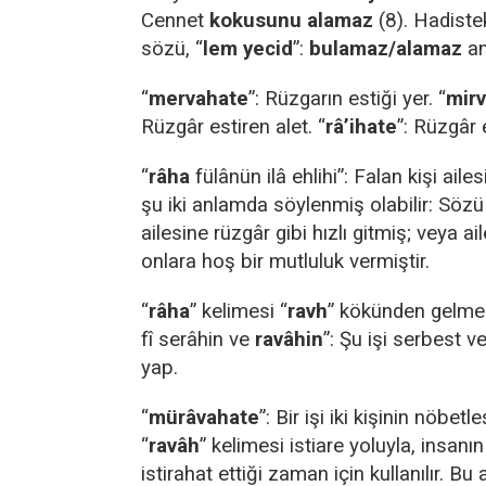
Cennet
kokusunu
alamaz
(8). Hadistek
sözü, “
lem yecid
”:
bulamaz/alamaz
an
“
mervahate
”: Rüzgarın estiği yer. “
mir
Rüzgâr estiren alet. “
râ’ihate
”: Rüzgâr e
“
râha
fülânün ilâ ehlihi”: Falan kişi aile
şu iki anlamda söylenmiş olabilir: Sözü
ailesine rüzgâr gibi hızlı gitmiş; veya 
onlara hoş bir mutluluk vermiştir.
“
râha
” kelimesi “
ravh
” kökünden gelmekt
fî serâhin ve
ravâhin
”: Şu işi serbest v
yap.
“
mürâvahate
”: Bir işi iki kişinin nöbet
“
ravâh
” kelimesi istiare yoluyla, insanı
istirahat ettiği zaman için kullanılır. B