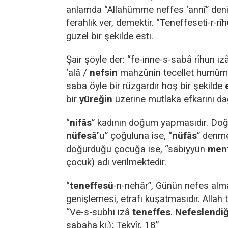
anlamda “Allahümme neffes ‘annî” denir 
ferahlık ver, demektir. “Teneffeseti-r-rî
güzel bir şekilde esti.
Şair şöyle der: “fe-inne-s-sabâ rîhun i
‘alâ /
nefsin
mahzûnin tecellet humûm
saba öyle bir rüzgardır hoş bir şekilde
bir
yüreğin
üzerine mutlaka efkarını dağı
“
nifâs
” kadının doğum yapmasıdır. Do
nüfesâ’u
” çoğuluna ise, “
nüfâs
” denme
doğurduğu çocuğa ise, “sabiyyün
men
çocuk) adı verilmektedir.
“
teneffesü
-n-nehâr”, Günün nefes alma
genişlemesi, etrafı kuşatmasıdır. Allah t
“Ve-s-subhi izâ
teneffes
.
Nefeslendiğ
sabaha ki.); Tekvîr, 18”