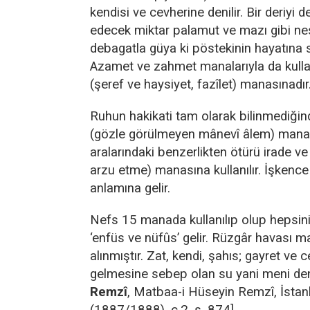
kendisi ve cevherine denilir. Bir deriyi 
edecek miktar palamut ve mazı gibi nesn
debagatla güya ki pöstekinin hayatına 
Azamet ve zahmet manalarıyla da kullan
(şeref ve haysiyet, fazîlet) manasınadır
Ruhun hakikati tam olarak bilinmediği
(gözle görülmeyen mânevî âlem) manası
aralarındaki benzerlikten ötürü irade v
arzu etme) manasına kullanılır. İşkenc
anlamına gelir.
Nefs 15 manada kullanılıp olup hepsini
‘enfüs ve nüfûs’ gelir. Rüzgâr havası 
alınmıştır. Zat, kendi, şahıs; gayret ve 
gelmesine sebep olan su yani meni deni
Remzî
, Matbaa-i Hüseyin Remzî, İsta