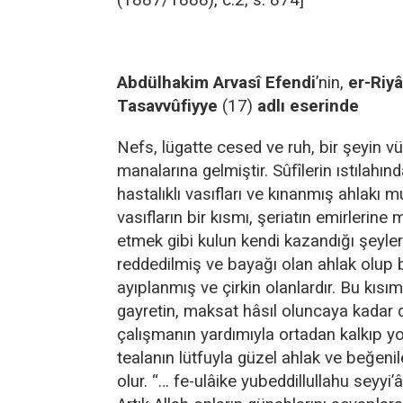
(1887/1888), c.2, s. 874]
Abdülhakim Arvasî Efendi
’nin,
er-Riyâ
Tasavvûfiyye
(17)
adlı eserinde
Nefs, lügatte cesed ve ruh, bir şeyin v
manalarına gelmiştir. Sûfîlerin ıstılahın
hastalıklı vasıfları ve kınanmış ahlakı mu
vasıfların bir kısmı, şeriatın emirlerine
etmek gibi kulun kendi kazandığı şeylerd
reddedilmiş ve bayağı olan ahlak olup 
ayıplanmış ve çirkin olanlardır. Bu kıs
gayretin, maksat hâsıl oluncaya kadar 
çalışmanın yardımıyla ortadan kalkıp yok
tealanın lütfuyla güzel ahlak ve beğenile
olur. “… fe-ulâike yubeddillullahu seyyi