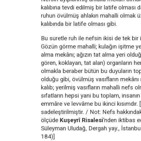
kalıbına tevdi edilmiş bir latife olması
ruhun övülmüş ahlakın mahalli olmak ü
kalıbında bir latife olması gibi.
Bu suretle ruh ile nefsin ikisi de tek bir 
Gözün görme mahalli; kulağın işitme ye
alma mekânı; ağızın tat alma yeri olduğu 
gören, koklayan, tat alan) organların her 
olmakla beraber bütün bu duyuların to
olduğu gibi, övülmüş vasıfların mekânı 
kalıb; yerilmiş vasıfların mahalli nefs 
sıfatların hepsi yani bu toplam, insanın 
emmâre ve levvâme bu ikinci kısımdır. 
sadeleştirilmiştir. / Not: Nefs hakkındak
ölçüde
Kuşeyrî Risalesi
’nden iktibas e
Süleyman Uludağ, Dergah yay., İstanbu
184)]