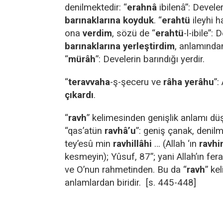
denilmektedir: “
erahnâ
ibilenâ”: Devele
barınaklarına
koyduk
. “
erahtü
ileyhi 
ona
verdim
, sözü de “
erahtü
-l-ibile”: 
barınaklarına yerleştirdim
, anlamından
“
mürâh
”: Develerin barındığı yerdir.
“
teravvaha
-ş-şeceru ve
râha yerâhu
”:
çıkardı
.
“
ravh
” kelimesinden genişlik anlamı d
“qas’atün
ravhâ’u
”: geniş çanak, denilmi
tey’esû min
ravhillâhi
… (Allah ‘ın
ravhi
kesmeyin); Yûsuf, 87”; yani Allah’ın fe
ve O’nun rahmetinden. Bu da “
ravh
” ke
anlamlardan biridir. [s. 445-448]