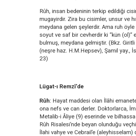
Rûh, insan bedeninin terkip edildiği cis
mugayirdir. Zira bu cisimler, unsur ve hı
meydana gelen şeylerdir. Ama ruh öyle d
soyut ve saf bir cevherdir ki “kün (ol)”
bulmuş, meydana gelmiştir. (Bkz. Giritli 
(neşre haz. H.M.Hepsev), Şamil yay., İ
23)
Lügat-ı Remzî’de
Rûh
: Hayat maddesi olan İlâhi emanete
ona nefs ve can derler. Doktorlarca, İ
Metalib-i Âliye (9) eserinde ve bilhassa
Rûh Risalesi’nde beyan olunduğu veçhile
İlahi vahye ve Cebrail’e (aleyhisselam) d