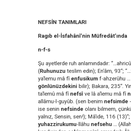
NEFSİN TANIMLARI
Ragıb el-İsfahânî’nin Müfredât’ında
n-f-s
Şu ayetlerde ruh anlamındadır: “…ahric
(
Ruhunuzu
teslim edin); En’âm, 93”; “
ya’lemu mâ fî
enfusikum
f-ahzerûhu … (
gönlünüzdekini
bilir); Bakara, 235”. Y
ta’lemû mâ fî
nefsî
ve lâ a’lemu mâ fî
n
allâmu-l-guyûb. (sen benim
nefsimde
-
ise senin
nefsinde
olanı bilmem, çünkü
yalnız, Sensin, sen!); Mâ’ide, 116 (13)”
yuhazzirukumu
-llâhu
nefsehu
… (Allah