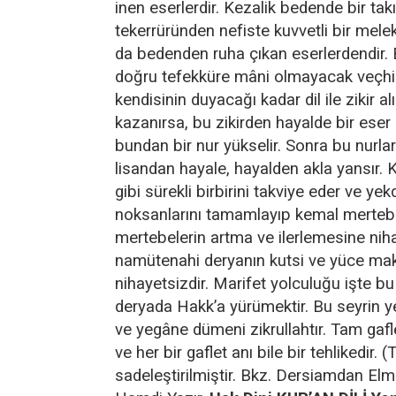
inen eserlerdir. Kezalik bedende bir tak
tekerrüründen nefiste kuvvetli bir melek
da bedenden ruha çıkan eserlerdendir. 
doğru tefekküre mâni olmayacak veçhil
kendisinin duyacağı kadar dil ile zikir al
kazanırsa, bu zikirden hayalde bir eser 
bundan bir nur yükselir. Sonra bu nurlar
lisandan hayale, hayalden akla yansır. Ka
gibi sürekli birbirini takviye eder ve yek
noksanlarını tamamlayıp kemal mertebe
mertebelerin artma ve ilerlemesine nih
namütenahi deryanın kutsi ve yüce ma
nihayetsizdir. Marifet yolculuğu işte bu
deryada Hakk’a yürümektir. Bu seyrin 
ve yegâne dümeni zikrullahtır. Tam gafle
ve her bir gaflet anı bile bir tehlikedir.
sadeleştirilmiştir. Bkz. Dersiamdan El