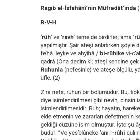
Ragıb el-İsfahânî’nin Müfredât’ında
(
R-V-H
‘
rûh
’ ve ‘
ravh
’ temelde birdirler; ama ‘
r
yapılmıştır. Şair ateşi anlatırken şöyle d
fe’hâ ileyke ve ahyihâ /
bi-rûhike
vi-c’
qadrâ (Ona dedim ki; ateşi kendine çek
Ruhunla
(nefesinle) ve ateşe ölçülü, ya
üfle. (2)
Zira nefs, ruhun bir bölümüdür. Bu, tıp
diye isimlendirilmesi gibi nevin, cinsin is
isimlendirilmesidir. Ruh; hayatın, hareke
elde etmenin ve zararları defetmenin 
geldiği cüzüne isim olmuştur. İşte şu ây
budur: “Ve yes’elûneke ‘ani-r
-rûhi
quli-r