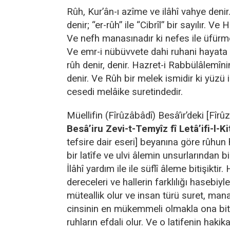
Rûh, Kur’ân-ı azîme ve ilâhî vahye denir.
denir; “er-rûh” ile “Cibrîl” bir sayılır. Ve 
Ve nefh manasınadır ki nefes ile üfürme
Ve emr-i nübüvvete dahi ruhani hayata 
rûh denir, denir. Hazret-i Rabbülâlemî
denir. Ve Rûh bir melek ismidir ki yüzü
cesedi melâike suretindedir.
Müellifin (Fîrûzâbâdî) Besâ’ir’deki [Fîrû
Besâ’iru Zevi-t-Temyîz fî Letâ’ifi-l-Ki
tefsire dair eseri] beyanına göre rûhun
bir latîfe ve ulvi âlemin unsurlarından bir
İlâhî yardım ile ile süflî âleme bitişiktir
dereceleri ve hallerin farklılığı hasebiy
müteallik olur ve insan türü suret, man
cinsinin en mükemmeli olmakla ona biti
ruhların efdali olur. Ve o latifenin hakik