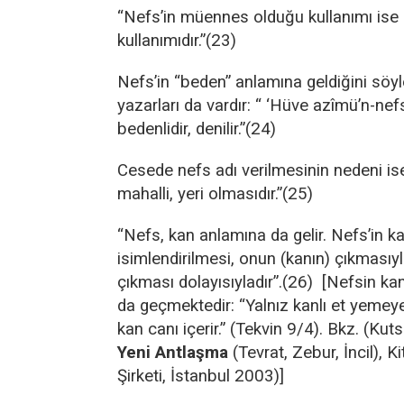
“Nefs’in müennes olduğu kullanımı ise
kullanımıdır.”(23)
Nefs’in “beden” anlamına geldiğini söy
yazarları da vardır: “ ‘Hüve azîmü’n-nef
bedenlidir, denilir.”(24)
Cesede nefs adı verilmesinin nedeni is
mahalli, yeri olmasıdır.”(25)
“Nefs, kan anlamına da gelir. Nefs’in 
isimlendirilmesi, onun (kanın) çıkmasıy
çıkması dolayısıyladır”.(26) [Nefsin ka
da geçmektedir: “Yalnız kanlı et yemey
kan canı içerir.” (Tekvin 9/4). Bkz. (Kut
Yeni Antlaşma
(Tevrat, Zebur, İncil), 
Şirketi, İstanbul 2003)]