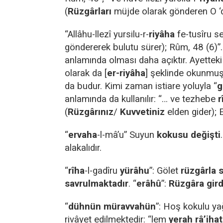
(
Rüzgârları
müjde olarak gönderen O ‘du
“Allâhu-llezî yursilu-r-
riyâha
fe-tusîru s
göndererek bulutu sürer); Rûm, 48 (6)”
anlamında olması daha açıktır. Ayetteki
olarak da [
er-riyâha
] şeklinde okunmuşt
da budur. Kimi zaman istiare yoluyla “
g
anlamında da kullanılır: “… ve tezhebe
r
(
Rüzgârınız
/
Kuvvetiniz
elden gider); E
“
ervaha
-l-mâ’u” Suyun
kokusu değişti
alakalıdır.
“
rîha
-l-gadîru
yürâhu
”: Gölet
rüzgârla
s
savrulmaktadır
. “
erâhû
”:
Rüzgâra girdi
“
dühnün müravvahün
”: Hoş kokulu ya
rivâyet edilmektedir: “lem
yerah râ’iha