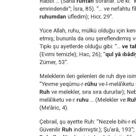
Rabbî … (Sana
ruhtan
sorarlar. De ki: “
emrindendir”; İsra, 85). “… ve nefahtu f
ruhumdan
üfledim); Hicr, 29”.
Yüce Allah, ruhu, mülkü olduğu için ken
etmiş; bununla da onu şereflendirmiş ve
Tıpkı şu ayetlerde olduğu gibi: “…
ve ta
(Evimi temizle); Hac, 26); “
qul yâ ıbâd
Zümer, 53”.
Meleklerin ileri gelenleri de ruh diye isiml
“Yevme yeqûmu-r-
rûhu
ve-l-melâ’iketu
Ruh
ve melekler, sıra sıra dururlar); Neb
melâ’iketu ve-r
ruhu
… (Melekler ve
Ru
(Me’âric, 4).
Çebrail, şu ayette Ruh: “Nezele bihi-r-
r
Güvenilir
Ruh
indirmiştir.); Şu’arâ, 193”