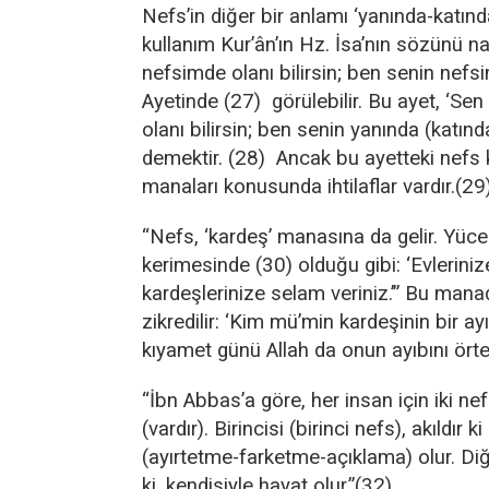
Nefs’in diğer bir anlamı ‘yanında-katınd
kullanım Kur’ân’ın Hz. İsa’nın sözünü na
nefsimde olanı bilirsin; ben senin nefsi
Ayetinde (27) görülebilir. Bu ayet, ‘S
olanı bilirsin; ben senin yanında (katınd
demektir. (28) Ancak bu ayetteki nefs 
manaları konusunda ihtilaflar vardır.(29
“Nefs, ‘kardeş’ manasına da gelir. Yüce 
kerimesinde (30) olduğu gibi: ‘Evleriniz
kardeşlerinize selam veriniz.’” Bu man
zikredilir: ‘Kim mü’min kardeşinin bir ayı
kıyamet günü Allah da onun ayıbını örte
“İbn Abbas’a göre, her insan için iki n
(vardır). Birincisi (birinci nefs), akıldır 
(ayırtetme-farketme-açıklama) olur. Diğ
ki, kendisiyle hayat olur.”(32)