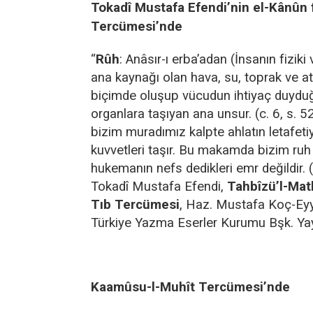
Tokadî Mustafa Efendi’nin el-Kânûn f
Tercümesi’nde
“
Rûh
: Anâsır-ı erba’adan (İnsanın fizik
ana kaynağı olan hava, su, toprak ve ate
biçimde oluşup vücudun ihtiyaç duyduğ
organlara taşıyan ana unsur. (c. 6, s. 5
bizim muradımız kalpte ahlatın letafeti
kuvvetleri taşır. Bu makamda bizim ruh
hukemanın nefs dedikleri emr değildir. (
Tokadî Mustafa Efendi,
Tahbîzü’l-Math
Tıb Tercümesi
, Haz. Mustafa Koç-Eyy
Türkiye Yazma Eserler Kurumu Bşk. Yay
Kaamûsu-l-Muhît
Tercümesi’nde