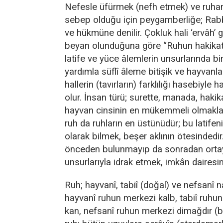
Nefesle üfürmek (nefh etmek) ve ruhani 
sebep olduğu için peygamberliğe; Rabb
ve hükmüne denilir. Çokluk hali ‘ervâh’ ge
beyan olunduğuna göre “Ruhun hakikati
latife ve yüce âlemlerin unsurlarında bir 
yardımla süflî âleme bitişik ve hayvanla
hallerin (tavırların) farklılığı hasebiyle 
olur. İnsan türü; surette, manada, hakik
hayvan cinsinin en mükemmeli olmakla 
ruh da ruhların en üstünüdür; bu latifen
olarak bilmek, beşer aklının ötesindedir
önceden bulunmayıp da sonradan ortay
unsurlarıyla idrak etmek, imkân dairesin
Ruh; hayvanî, tabiî (doğal) ve nefsanî n
hayvanî ruhun merkezi kalb, tabiî ruhu
kan, nefsanî ruhun merkezi dimağdır (b