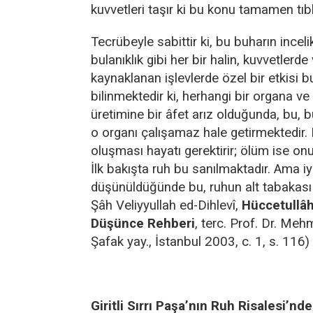
kuvvetleri taşır ki bu konu tamamen tıbb
Tecrübeyle sabittir ki, bu buharın incelik,
bulanıklık gibi her bir halin, kuvvetlerd
kaynaklanan işlevlerde özel bir etkisi 
bilinmektedir ki, herhangi bir organa v
üretimine bir âfet arız olduğunda, bu,
o organı çalışamaz hale getirmektedir.
oluşması hayatı gerektirir; ölüm ise o
İlk bakışta ruh bu sanılmaktadır. Ama iy
düşünüldüğünde bu, ruhun alt tabakası 
Şâh Veliyyullah ed-Dihlevî,
Hüccetullâh
Düşünce Rehberi
, terc. Prof. Dr. Me
Şafak yay., İstanbul 2003, c. 1, s. 116)
Giritli Sırrı Paşa’nın Ruh Risalesi’nde