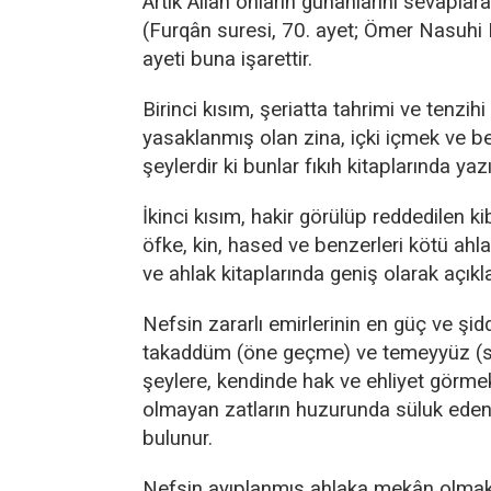
Artık Allah onların günahlarını sevaplar
(Furqân suresi, 70. ayet; Ömer Nasuhi 
ayeti buna işarettir.
Birinci kısım, şeriatta tahrimi ve tenzihi
yasaklanmış olan zina, içki içmek ve b
şeylerdir ki bunlar fıkıh kitaplarında yazıl
İkinci kısım, hakir görülüp reddedilen k
öfke, kin, hased ve benzerleri kötü ahla
ve ahlak kitaplarında geniş olarak açıkl
Nefsin zararlı emirlerinin en güç ve şidde
takaddüm (öne geçme) ve temeyyüz (si
şeylere, kendinde hak ve ehliyet görmek
olmayan zatların huzurunda süluk eden
bulunur.
Nefsin ayıplanmış ahlaka mekân olmak