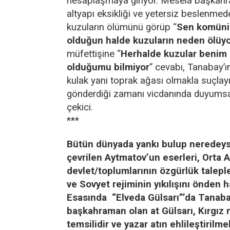
hesaplaşmaya giriyor. Mesela başkah
altyapı eksikliği ve yetersiz beslenmed
kuzuların ölümünü görüp “
Sen komünis
olduğun halde kuzuların neden ölüy
müfettişine “
Herhalde kuzular benim
olduğumu bilmiyor
” cevabı, Tanabay’ı
kulak yani toprak ağası olmakla suçlay
gönderdiği zamanı vicdanında duyumsa
çekici.
***
Bütün dünyada yankı bulup neredeys
çevrilen Aytmatov’un eserleri, Orta 
devlet/toplumlarının özgürlük taleple
ve Sovyet rejiminin yıkılışını önden h
Esasında “Elveda Gülsarı”’da Tanaba
başkahraman olan at Gülsarı, Kırgız m
temsilidir ve yazar atın ehlileştirilme