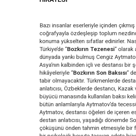
Bazı insanlar eserleriyle içinden çıkmış 
coğrafyayla özdeşleşip toplum nezdinde 
konuma yükselten sıfatlar edinirler. Na
Türkiye’de “
Bozkırın Tezenesi
” olarak 
dünyada yankı bulmuş Cengiz Aytmatov
Asya’nın kalbinden içli ve destansı bir ş
hikâyeleriyle “
Bozkırın Son Baksısı
” d
tabir olmayacaktır. Türkmenlerde dest
anlatıcısı, Özbeklerde destancı, Kazak v
büyücü manasında kullanılan baksı kel
bütün anlamlarıyla Aytmatov’da tecess
Aytmatov, destansı öğeleri de içeren ese
destan anlatıcısı, yaşadığı dönemde So
çöküşünü önden tahmin etmesiyle bir fal
bir psikolojik boyuta taşıyan adeta büyü