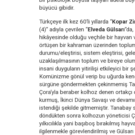
büyücü gibidir.
Türkçeye ilk kez 60’li yıllarda “
Kopar Zin
(4)” adıyla çevrilen “
Elveda Gülsarı
”da
hikâyesinde olduğu veçhile bir hayvan 
örtüşen bir kahraman üzerinden toplu
durumu/eleştirisi, sistem eleştirisi, ge
uzaklaşılmasının toplum ve bireye olum
insani duyguların yitirilişi etkileyici bir 
Komünizme gönül verip bu uğurda kendi
sürgüne göndermekten çekinmemiş Tan
Çora’yla beraber kolhoz denen ortakçı çi
kurmuş, İkinci Dünya Savaşı ve devamı
istendiği şekilde gitmemiştir. Tanabay
döndükten sonra kolhozun yöneticisi Ç
yılkıcılıkla yani başıboş bırakılmış hayv
ilgilenmekle görevlendirilmiş ve Gülsarı a