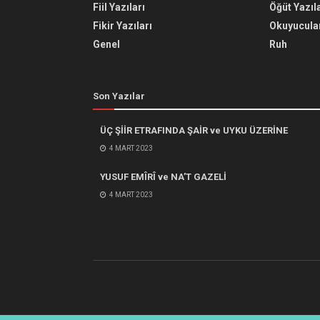
Fiil Yazıları
Öğüt Yazıla
Fikir Yazıları
Okuyucular
Genel
Ruh
Son Yazılar
ÜÇ ŞİİR ETRAFINDA ŞAİR ve UYKU ÜZERİNE
4 MART 2023
YUSUF EMÎRÎ ve NA’T GAZELİ
4 MART 2023