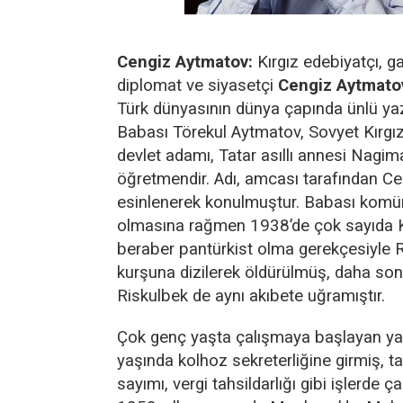
Cengiz Aytmatov:
Kırgız edebiyatçı, g
diplomat ve siyasetçi
Cengiz Aytmato
Türk dünyasının dünya çapında ünlü yaz
Babası Törekul Aytmatov, Sovyet Kırgızi
devlet adamı, Tatar asıllı annesi Nagi
öğretmendir. Adı, amcası tarafından C
esinlenerek konulmuştur. Babası komün
olmasına rağmen 1938’de çok sayıda Kı
beraber pantürkist olma gerekçesiyle R
kurşuna dizilerek öldürülmüş, daha so
Riskulbek de aynı akıbete uğramıştır.
Çok genç yaşta çalışmaya başlayan yaz
yaşında kolhoz sekreterliğine girmiş, t
sayımı, vergi tahsildarlığı gibi işlerde ça