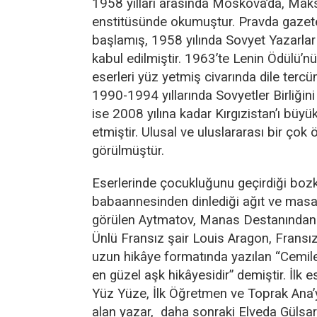
1958 yılları arasında Moskova’da, Mak
enstitüsünde okumuştur. Pravda gaze
başlamış, 1958 yılında Sovyet Yazarlar 
kabul edilmiştir. 1963’te Lenin Ödülü’nü
eserleri yüz yetmiş civarında dile tercü
1990-1994 yıllarında Sovyetler Birliğini
ise 2008 yılına kadar Kırgızistan’ı büyü
etmiştir. Ulusal ve uluslararası bir çok 
görülmüştür.
Eserlerinde çocukluğunu geçirdiği bozk
babaannesinden dinlediği ağıt ve masal
görülen Aytmatov, Manas Destanından d
Ünlü Fransız şair Louis Aragon, Fransız
uzun hikâye formatında yazılan “Cemile
en güzel aşk hikâyesidir” demiştir. İlk e
Yüz Yüze, İlk Öğretmen ve Toprak Ana’
alan yazar, daha sonraki Elveda Gülsar