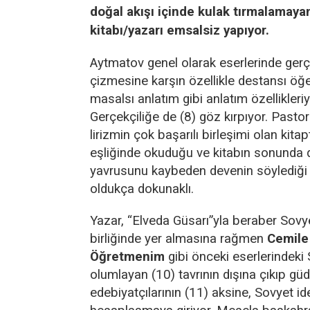
doğal akışı içinde kulak tırmalamayan
kitabı/yazarı emsalsiz yapıyor.
Aytmatov genel olarak eserlerinde gerçe
çizmesine karşın özellikle destansı öğel
masalsı anlatım gibi anlatım özellikleri
Gerçekçiliğe de (8) göz kırpıyor. Pastora
lirizmin çok başarılı birleşimi olan kit
eşliğinde okuduğu ve kitabın sonunda d
yavrusunu kaybeden devenin söylediği 
oldukça dokunaklı.
Yazar, “Elveda Güsarı”yla beraber Sovy
birliğinde yer almasına rağmen
Cemil
Öğretmenim
gibi önceki eserlerindeki
olumlayan (10) tavrının dışına çıkıp g
edebiyatçılarının (11) aksine, Sovyet ide