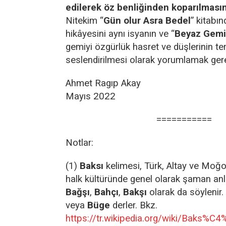
edilerek öz benliğinden koparılmasın
Nitekim “
Gün olur Asra Bedel
” kitabın
hikâyesini aynı isyanın ve “
Beyaz Gemi
gemiyi özgürlük hasret ve düşlerinin te
seslendirilmesi olarak yorumlamak gere
Ahmet Ragıp Akay
Mayıs 2022
===========
Notlar:
(1)
Baksı
kelimesi, Türk, Altay ve Moğo
halk kültüründe genel olarak şaman anl
Bağşı
,
Bahçı
,
Bakşı
olarak da söylenir
veya
Büge
derler. Bkz.
https://tr.wikipedia.org/wiki/Baks%C