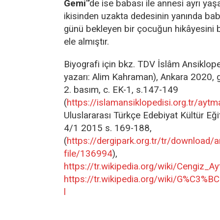
Gemi
”’de ise babası ile annesi ayrı yaş
ikisinden uzakta dedesinin yanında ba
günü bekleyen bir çocuğun hikâyesini ba
ele almıştır.
Biyografi için bkz. TDV İslâm Ansiklop
yazarı: Alim Kahraman), Ankara 2020, 
2. basım, c. EK-1, s.147-149
(
https://islamansiklopedisi.org.tr/ayt
Uluslararası Türkçe Edebiyat Kültür Eği
4/1 2015 s. 169-188,
(
https://dergipark.org.tr/tr/download/ar
file/136994
),
https://tr.wikipedia.org/wiki/Cengiz_A
https://tr.wikipedia.org/wiki/G%C3%
l