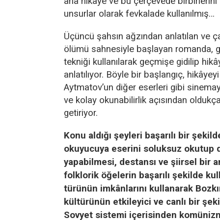
ana hikâye ve bu çerçevede birbirlerini
unsurlar olarak fevkalade kullanılmış…
Üçüncü şahsın ağzından anlatılan ve çar
ölümü sahnesiyle başlayan romanda, g
tekniği kullanılarak geçmişe gidilip hi
anlatılıyor. Böyle bir başlangıç, hikâyey
Aytmatov’un diğer eserleri gibi sinemaya
ve kolay okunabilirlik açısından oldukça 
getiriyor.
Konu aldığı şeyleri başarılı bir şekil
okuyucuya eserini soluksuz okutup 
yapabilmesi, destansı ve şiirsel bir 
folklorik öğelerin başarılı şekilde ku
türünün imkânlarını kullanarak Bozkır
kültürünün etkileyici ve canlı bir şek
Sovyet sistemi içerisinden komünizm