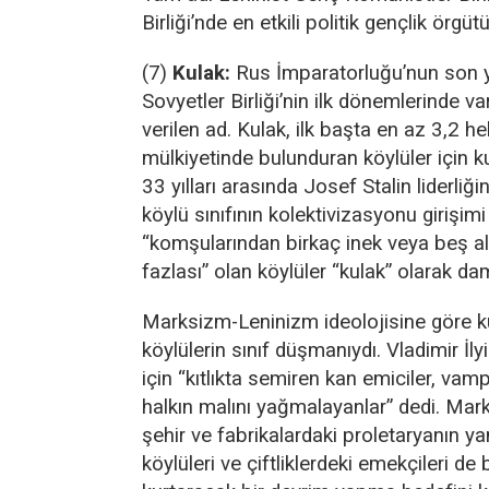
Birliği’nde en etkili politik gençlik örgüt
(7)
Kulak:
Rus İmparatorluğu’nun son yı
Sovyetler Birliği’nin ilk dönemlerinde var
verilen ad. Kulak, ilk başta en az 3,2 he
mülkiyetinde bulunduran köylüler için ku
33 yılları arasında Josef Stalin liderli
köylü sınıfının kolektivizasyonu girişim
“komşularından birkaç inek veya beş al
fazlası” olan köylüler “kulak” olarak da
Marksizm-Leninizm ideolojisine göre ku
köylülerin sınıf düşmanıydı. Vladimir İly
için “kıtlıkta semiren kan emiciler, vamp
halkın malını yağmalayanlar” dedi. Ma
şehir ve fabrikalardaki proletaryanın yan
köylüleri ve çiftliklerdeki emekçileri d