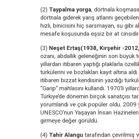
(2)
Taypalma yorga
, dörtnala koşmas
dörtnala giderek yarış atlarını geçebile
hızlı, binicisini hiç sarsmayan, su gibi 
mesafe koşusunda eşsiz bir at cinsidir
(3)
Neşet Ertaş(1938, Kırşehir -2012,
ozanı, abdallık geleneğinin son büyük te
yıllardan itibaren yaptığı plaklarla özel
türkülerini ve bozlakları kayıt altına aldı.
itibaren bizzat kendisinin yazdığı türkül
“Garip” mahlasını kullandı. 1970’li yıllar
Türkiye’de dönemin birçok sanatçısı ta
yorumlandı ve çok popüler oldu. 2009 y
UNESCO’nun Yaşayan İnsan Hazineleri
girmeye değer görüldü.
(4)
Tahir Alangu
tarafından çevrilmiş 