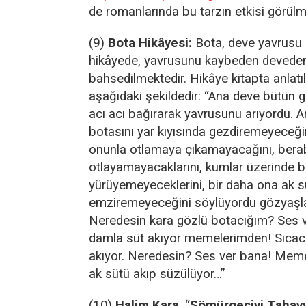
de romanlarında bu tarzın etkisi görülm
(9)
Bota Hikâyesi:
Bota, deve yavrusu 
hikâyede, yavrusunu kaybeden devede
bahsedilmektedir. Hikâye kitapta anlatıl
aşağıdaki şekildedir: “Ana deve bütün g
acı acı bağırarak yavrusunu arıyordu. A
botasını yar kıyısında gezdiremeyeceği
onunla otlamaya çıkamayacağını, bera
otlayamayacaklarını, kumlar üzerinde 
yürüyemeyeceklerini, bir daha ona ak 
emziremeyeceğini söylüyordu gözyaşlar
Neredesin kara gözlü botacığım? Ses 
damla süt akıyor memelerimden! Sıcac
akıyor. Neredesin? Ses ver bana! Mem
ak sütü akıp süzülüyor…”
(10)
Halim Kara
, “
Sömürgeciyi Tahayy