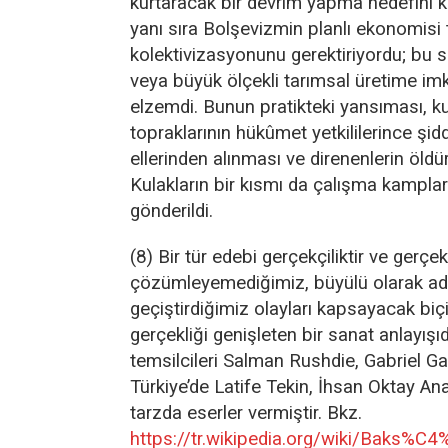
kurtaracak bir devrim yapma hedefini 
yanı sıra Bolşevizmin planlı ekonomisi t
kolektivizasyonunu gerektiriyordu; bu
veya büyük ölçekli tarımsal üretime im
elzemdi. Bunun pratikteki yansıması, ku
topraklarının hükûmet yetkililerince şid
ellerinden alınması ve direnenlerin öldü
Kulakların bir kısmı da çalışma kamplar
gönderildi.
(8) Bir tür edebi gerçekçiliktir ve gerçekç
çözümleyemediğimiz, büyülü olarak adl
geçiştirdiğimiz olayları kapsayacak bi
gerçekliği genişleten bir sanat anlayışı
temsilcileri Salman Rushdie, Gabriel G
Türkiye’de Latife Tekin, İhsan Oktay Ana
tarzda eserler vermiştir. Bkz.
https://tr.wikipedia.org/wiki/Baks%C