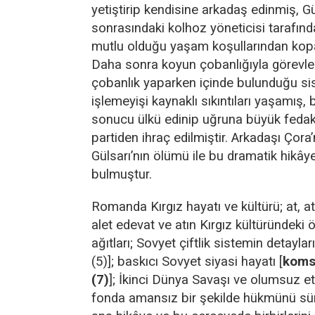
yetiştirip kendisine arkadaş edinmiş, Gü
sonrasındaki kolhoz yöneticisi tarafın
mutlu olduğu yaşam koşullarından kopar
Daha sonra koyun çobanlığıyla görevle
çobanlık yaparken içinde bulunduğu s
işlemeyişi kaynaklı sıkıntıları yaşamış,
sonucu ülkü edinip uğruna büyük fedakâ
partiden ihraç edilmiştir. Arkadaşı Çora
Gülsarı’nın ölümü ile bu dramatik hikây
bulmuştur.
Romanda Kırgız hayatı ve kültürü; at, at t
alet edevat ve atın Kırgız kültüründeki 
ağıtları; Sovyet çiftlik sistemin detayları
(5)]; baskıcı Sovyet siyasi hayatı [
kom
(7)
]; İkinci Dünya Savaşı ve olumsuz etk
fonda amansız bir şekilde hükmünü sü