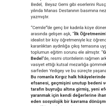
Bedel, Beyaz Gemi gibi eserlerini Rusç
yılında Manas Destanının basımına ne
yazmıştır.
“Cemile”’de genç bir kadınla köye döne
arasında gelişen aşk, “
İlk Öğretmenim
idealist bir köy öğretmeniyle kız öğrenc
karanlıktan aydınlığa çıkış temasına uy
toplumun eğitim sorunu ele almıştır. “
G
Bedel
”de, resmi otoritelerin rağmen ar
vasiyet ettiği kutsal mezarlığa gömmek
sarfeden Yedigey ve bu süreçte yaşananl
Bu romanla Kırgız halk hikâyelerinde
efsanesi, geçmişini unutup bedeni v
tarafın buyruğu altına girmiş, yeni e
yaranmak için kendi değerlerine ihan
eden sosyolojik bir kavrama dönüşm