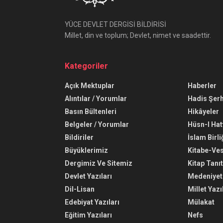
YÜCE DEVLET DERGİSİ BİLDİRİSİ
Millet, din ve toplum; Devlet, nimet ve saadettir.
Kategoriler
Açık Mektuplar
Haberler
Alıntılar / Yorumlar
Hadis Şerh
Basın Bültenleri
Hikâyeler
Belgeler / Yorumlar
Hüsn-I Hat
Bildiriler
İslam Birli
Büyüklerimiz
Kitabe-Ve
Dergimiz Ve Sitemiz
Kitap Tanı
Devlet Yazıları
Medeniyet 
Dil-Lisan
Millet Yazı
Edebiyat Yazıları
Mülakat
Eğitim Yazıları
Nefs