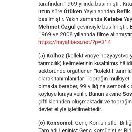
tarafından 1969 yılında basılmıştır. Ki
uzun süre
Ötüken
Yayınlarından
Refik
basılmıştır. Yakın zamanda
Ketebe
Yay
Mehmet Özgül
çevirisiyle basılmıştır.
1969 ve 2008 yıllarında filme alınmıştır
https://hayatibice.net/?p=314
(5)
Kolhoz (
kollektivnoye hozyaystvo y
tarımcılık) kelimelerinin kısaltılmış hâli
sektöründe örgütlenen “kolektif tarımla”
olarak tanımlanırlar. Toprağın mülkiyeti 
olmakla beraber, 99 yıllığına sembolik 
köylüye kiraya verilir. Bunun aksine
Sov
çiftliklerinden oluşmaktadır ve toprağ
devlet eliyle işletilmektedir.
(6)
Konsomol:
Genç Komünistler Birliği
Tam adı Leninist Genç Komünistler Birliğ