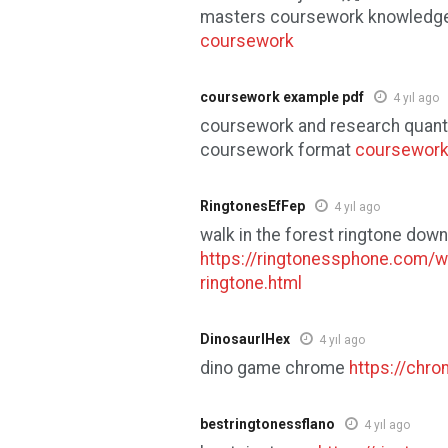
masters coursework knowledge
coursework
coursework example pdf
4 yıl ago
coursework and research quant
coursework format
coursework
RingtonesEfFep
4 yıl ago
walk in the forest ringtone dow
https://ringtonessphone.com/wa
ringtone.html
DinosaurlHex
4 yıl ago
dino game chrome
https://chr
bestringtonessflano
4 yıl ago