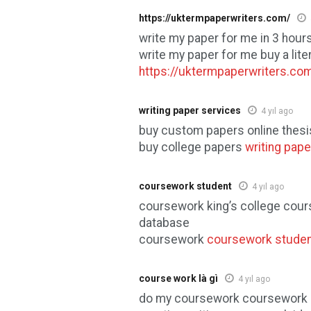
https://uktermpaperwriters.com/
write my paper for me in 3 hou
write my paper for me buy a lit
https://uktermpaperwriters.co
writing paper services
4 yıl ago
buy custom papers online thesi
buy college papers
writing pape
coursework student
4 yıl ago
coursework king’s college cou
database
coursework
coursework stude
course work là gì
4 yıl ago
do my coursework coursework q