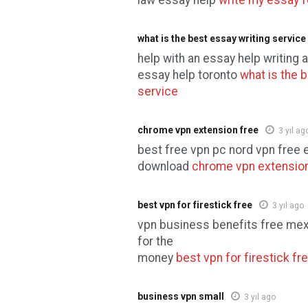
law essay help
write my essay 
what is the best essay writing service
help with an essay help writing 
essay help toronto
what is the 
service
chrome vpn extension free
3 yıl ag
best free vpn pc nord vpn free 
download
chrome vpn extension
best vpn for firestick free
3 yıl ago
vpn business benefits free mex
for the
money
best vpn for firestick fr
business vpn small
3 yıl ago