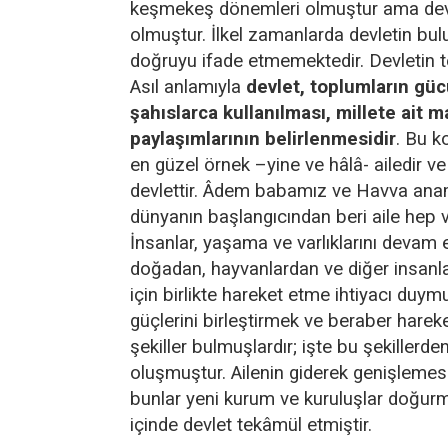
keşmekeş dönemleri olmuştur ama dev
olmuştur. İlkel zamanlarda devletin bul
doğruyu ifade etmemektedir. Devletin te
Asıl anlamıyla
devlet, toplumların gü
şahıslarca kullanılması, millete ait m
paylaşımlarının belirlenmesidir
. Bu k
en güzel örnek –yine ve hâlâ- ailedir ve
devlettir. Âdem babamız ve Havva ana
dünyanın başlangıcından beri aile hep v
İnsanlar, yaşama ve varlıklarını devam
doğadan, hayvanlardan ve diğer insan
için birlikte hareket etme ihtiyacı duymu
güçlerini birleştirmek ve beraber harek
şekiller bulmuşlardır; işte bu şekillerde
oluşmuştur. Ailenin giderek genişlemesi 
bunlar yeni kurum ve kuruluşlar doğurm
içinde devlet tekâmül etmiştir.