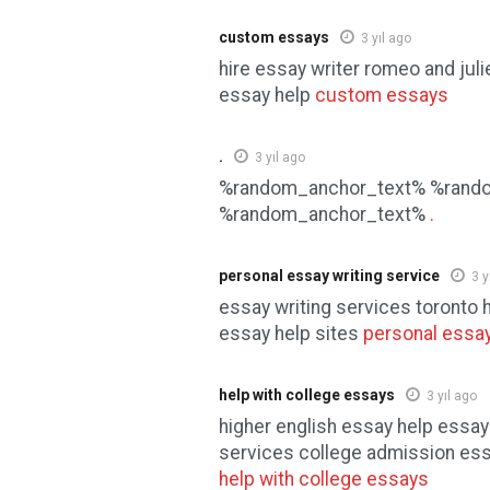
custom essays
3 yıl ago
hire essay writer romeo and juli
essay help
custom essays
.
3 yıl ago
%random_anchor_text% %rand
%random_anchor_text%
.
personal essay writing service
3 y
essay writing services toronto h
essay help sites
personal essay
help with college essays
3 yıl ago
higher english essay help essay
services college admission ess
help with college essays