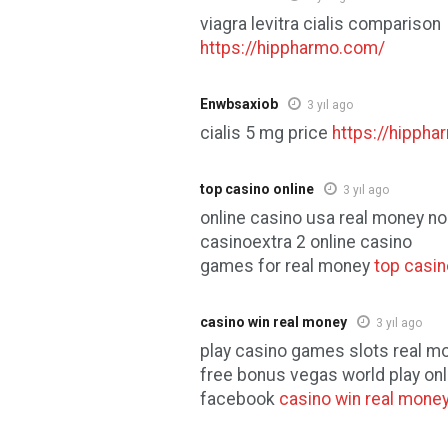
viagra levitra cialis comparison
https://hippharmo.com/
Enwbsaxiob
3 yıl ago
cialis 5 mg price
https://hipph
top casino online
3 yıl ago
online casino usa real money n
casinoextra 2 online casino
games for real money
top casin
casino win real money
3 yıl ago
play casino games slots real m
free bonus vegas world play on
facebook
casino win real mone