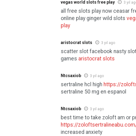
vegas world slots free play
3 yıl ag
all free slots play now ceasar f
online play ginger wild slots
veg
play
aristocrat slots
3 yıl ago
scatter slot facebook nasty slo
games
aristocrat slots
Ntcsaxiob
3 yıl ago
sertraline hcl high
https://zolof
sertraline 50 mg en espanol
Ntcsaxiob
3 yıl ago
best time to take zoloft am or 
https://zoloftsertralineabu.com
increased anxiety