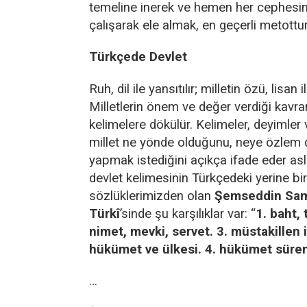
temeline inerek ve hemen her cephes
çalışarak ele almak, en geçerli metottur
Türkçede Devlet
Ruh, dil ile yansıtılır; milletin özü, lisan 
Milletlerin önem ve değer verdiği kavra
kelimelere dökülür. Kelimeler, deyimler 
millet ne yönde olduğunu, neye özlem 
yapmak istediğini açıkça ifade eder asl
devlet kelimesinin Türkçedeki yerine bir
sözlüklerimizden olan
Şemseddin Sa
Türkî
’sinde şu karşılıklar var: “
1. baht, 
nimet, mevki, servet. 3. müstakillen 
hükümet ve ülkesi. 4. hükümet süren
…