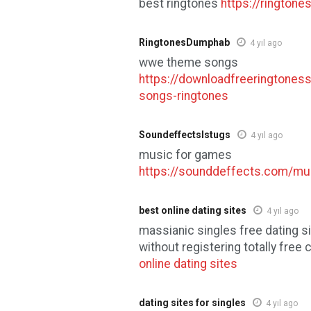
best ringtones
https://rington
RingtonesDumphab
4 yıl ago
wwe theme songs
https://downloadfreeringtone
songs-ringtones
Soundeffectslstugs
4 yıl ago
music for games
https://sounddeffects.com/mu
best online dating sites
4 yıl ago
massianic singles free dating si
without registering totally free 
online dating sites
dating sites for singles
4 yıl ago