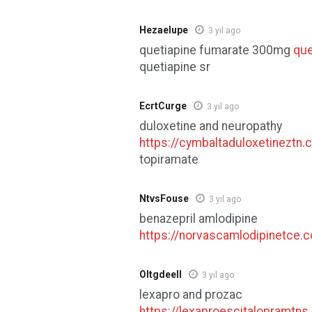
Hezaelupe
3 yıl ago
quetiapine fumarate 300mg
que
quetiapine sr
EcrtCurge
3 yıl ago
duloxetine and neuropathy
https://cymbaltaduloxetineztn.
topiramate
NtvsFouse
3 yıl ago
benazepril amlodipine
https://norvascamlodipinetce.
Oltgdeell
3 yıl ago
lexapro and prozac
https://lexaproescitalopramtns