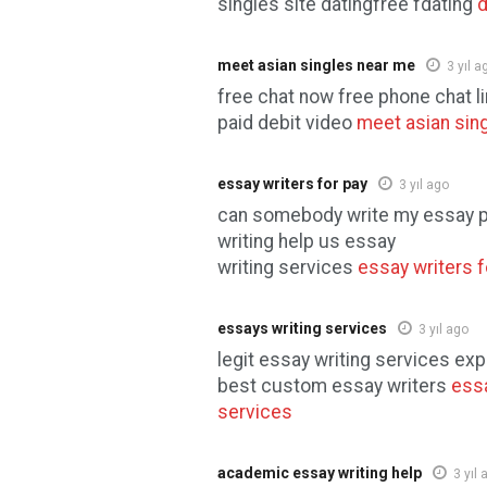
singles site datingfree fdating
d
meet asian singles near me
3 yıl a
free chat now free phone chat 
paid debit video
meet asian sin
essay writers for pay
3 yıl ago
can somebody write my essay 
writing help us essay
writing services
essay writers f
essays writing services
3 yıl ago
legit essay writing services exp
best custom essay writers
essa
services
academic essay writing help
3 yıl 