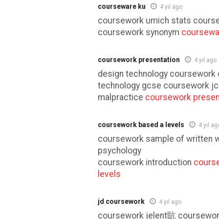
courseware ku
4 yıl ago
coursework umich stats course
coursework synonym
coursewa
coursework presentation
4 yıl ago
design technology coursework 
technology gcse coursework j
malpractice
coursework presen
coursework based a levels
4 yıl ag
coursework sample of written 
psychology
coursework introduction
cours
levels
jd coursework
4 yıl ago
coursework jelent貥 coursewor