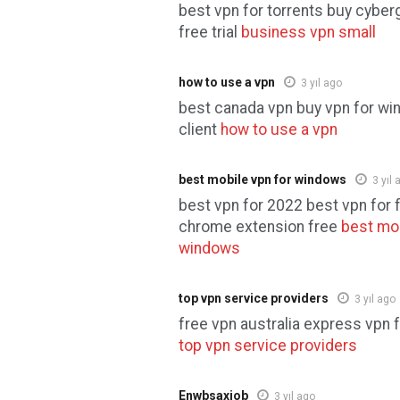
best vpn for torrents buy cyber
free trial
business vpn small
how to use a vpn
3 yıl ago
best canada vpn buy vpn for w
client
how to use a vpn
best mobile vpn for windows
3 yıl 
best vpn for 2022 best vpn for f
chrome extension free
best mob
windows
top vpn service providers
3 yıl ago
free vpn australia express vpn 
top vpn service providers
Enwbsaxiob
3 yıl ago