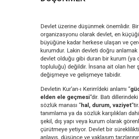
Devlet üzerine düşünmek önemlidir. Bi
organizasyonu olarak devlet, en küçü
büyüğüne kadar herkese ulaşan ve çer
kurumdur. Lakin devleti doğru anlamak 
devlet olduğu gibi duran bir kurum (ya
topluluğu) değildir. İnsana ait olan her 
değişmeye ve gelişmeye tabidir.
Devletin Kur’an-ı Kerim’deki anlamı “
gü
elden ele geçmesi
”dir. Batı dillerinde
sözlük manası “
hal, durum, vaziyet
”ti
tanımlama ya da sözlük karşılıkları dahi
şekil, dış yapı veya kurum olarak görenler
çürütmeye yetiyor. Devlet bir sürekliliktir
anlayış, düşünce ve yaklaşım tarzlarını