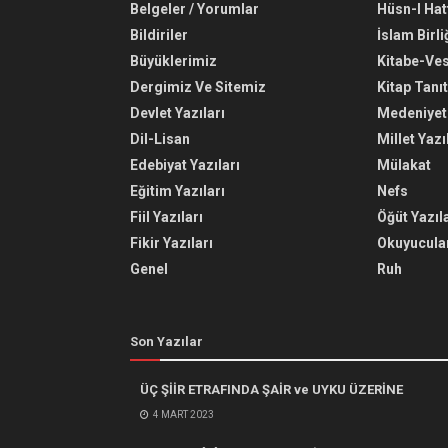
Belgeler / Yorumlar
Hüsn-I Hat
Bildiriler
İslam Birli
Büyüklerimiz
Kitabe-Ve
Dergimiz Ve Sitemiz
Kitap Tanı
Devlet Yazıları
Medeniyet 
Dil-Lisan
Millet Yazı
Edebiyat Yazıları
Mülakat
Eğitim Yazıları
Nefs
Fiil Yazıları
Öğüt Yazıla
Fikir Yazıları
Okuyucular
Genel
Ruh
Son Yazılar
ÜÇ ŞİİR ETRAFINDA ŞAİR ve UYKU ÜZERİNE
4 MART 2023