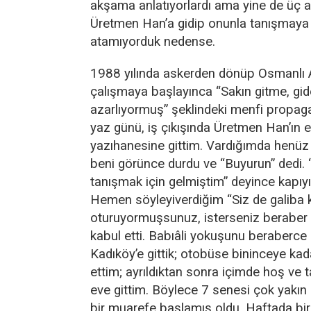
akşama anlatıyorlardı ama yine de üç 
Üretmen Han’a gidip onunla tanışmaya 
atamıyorduk nedense.
1988 yılında askerden dönüp Osmanlı A
çalışmaya başlayınca “Sakın gitme, gide
azarlıyormuş” şeklindeki menfi propa
yaz günü, iş çıkışında Üretmen Han’ın e
yazıhanesine gittim. Vardığımda henüz ka
beni görünce durdu ve “Buyurun” dedi. 
tanışmak için gelmiştim” deyince kapıy
Hemen söyleyiverdiğim “Siz de galiba 
oturuyormuşsunuz, isterseniz beraber 
kabul etti. Babıâli yokuşunu beraberce 
Kadıköy’e gittik; otobüse bininceye kad
ettim; ayrıldıktan sonra içimde hoş ve ta
eve gittim. Böylece 7 senesi çok yakın 
bir muarefe başlamış oldu. Haftada bi