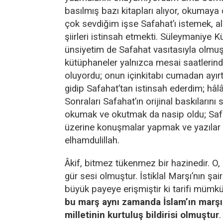
basılmış bazı kitapları alıyor, okumaya
çok sevdiğim işse Safahat’ı istemek, al
şiirleri istinsah etmekti. Süleymaniye K
ünsiyetim de Safahat vasıtasıyla olmu
kütüphaneler yalnızca mesai saatlerinde
oluyordu; onun içinkitabı cumadan ayırtı
gidip Safahat’tan istinsah ederdim; hâlâ
Sonraları Safahat’ın orijinal baskılarını 
okumak ve okutmak da nasip oldu; Saf
üzerine konuşmalar yapmak ve yazılar
elhamdulillah.
Âkif, bitmez tükenmez bir hazinedir. O, şi
gür sesi olmuştur. İstiklal Marşı’nın şa
büyük payeye erişmiştir ki tarifi mümkü
bu marş aynı zamanda İslam’ın marşı
milletinin kurtuluş bildirisi olmuştur