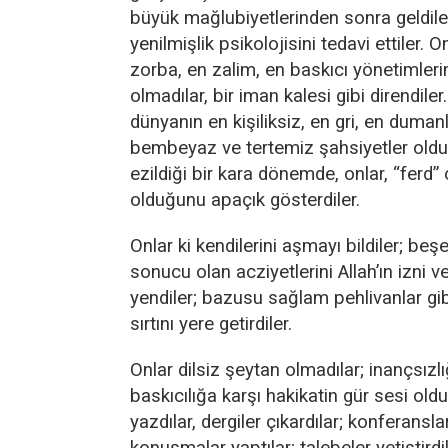
büyük mağlubiyetlerinden sonra geldiler
yenilmişlik psikolojisini tedavi ettiler. On
zorba, en zalim, en baskıcı yönetimleri
olmadılar, bir iman kalesi gibi direndiler.
dünyanın en kişiliksiz, en gri, en duman
bembeyaz ve tertemiz şahsiyetler oldul
ezildiği bir kara dönemde, onlar, “ferd
olduğunu apaçık gösterdiler.
Onlar ki kendilerini aşmayı bildiler; beş
sonucu olan acziyetlerini Allah’ın izni ve
yendiler; bazusu sağlam pehlivanlar gib
sırtını yere getirdiler.
Onlar dilsiz şeytan olmadılar; inançsızlı
baskıcılığa karşı hakikatin gür sesi oldu
yazdılar, dergiler çıkardılar; konferanslar
konuşmalar yaptılar; talebeler yetiştirdil