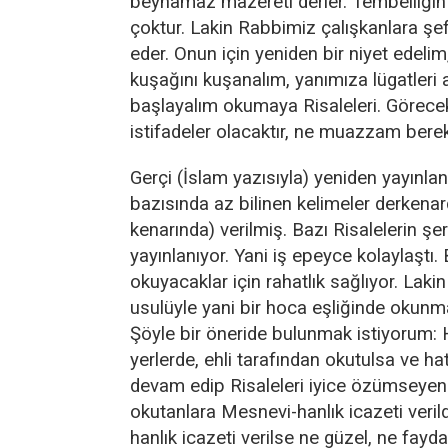
beynamaz mazereti derler. Tembelliğin
çoktur. Lakin Rabbimiz çalışkanlara şe
eder. Onun için yeniden bir niyet edelim
kuşağını kuşanalım, yanımıza lügatleri 
başlayalım okumaya Risaleleri. Görece
istifadeler olacaktır, ne muazzam bereke
Gerçi (İslam yazısıyla) yeniden yayınlan
bazısında az bilinen kelimeler derkena
kenarında) verilmiş. Bazı Risalelerin şer
yayınlanıyor. Yani iş epeyce kolaylaştı.
okuyacaklar için rahatlık sağlıyor. Lakin 
usulüyle yani bir hoca eşliğinde okunm
Şöyle bir öneride bulunmak istiyorum: 
yerlerde, ehli tarafından okutulsa ve ha
devam edip Risaleleri iyice özümseyen
okutanlara Mesnevi-hanlık icazeti verildi
hanlık icazeti verilse ne güzel, ne faydal