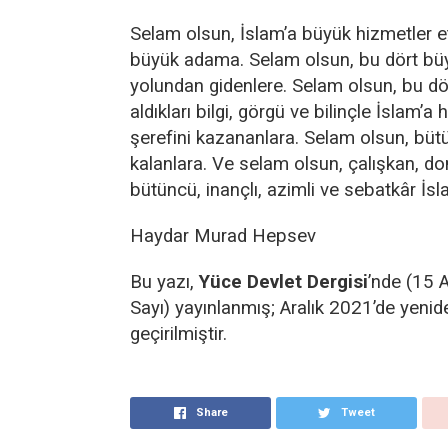
Selam olsun, İslam’a büyük hizmetler e
büyük adama. Selam olsun, bu dört b
yolundan gidenlere. Selam olsun, bu 
aldıkları bilgi, görgü ve bilinçle İslam’
şerefini kazananlara. Selam olsun, bü
kalanlara. Ve selam olsun, çalışkan, dona
bütüncü, inançlı, azimli ve sebatkâr İs
Haydar Murad Hepsev
Bu yazı,
Yüce Devlet Dergisi
’nde (15 A
Sayı) yayınlanmış; Aralık 2021’de yeni
geçirilmiştir.
Share
Tweet