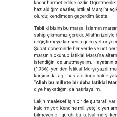
kadar hürmet edilse azdır. Öğretmenli
haz aldığım saatler, İstiklal Marşı’nı aç
olurdu; kendimden geçerdim âdeta.
Tabii ki bizim bu marşa, İslam’ın marş
sahip çıkmamız gerekir. Allah’ın izniyle
değiştirmeye kimsenin gücü yetmeyecek
Şubat döneminde her yerde ve üst perd
marşının okunup İstiklal Marşı’na alter
istendiğini de unutmayalım. Hayatının
(1936), yeniden İstiklal Marşı yazdırma 
karşısında, ağır hasta olduğu halde ya
“
Allah bu millete bir daha İstiklal Ma
diye haykırdığını da hatırlayalım.
Lakin maalesef işin bir de şu tarafı var
kaldırmıyor: Kendine milliyetçi diyen a
bilmeyen bir güruh, bu kutsal marşı kend