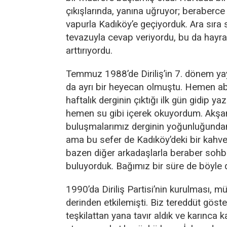
çıkışlarında, yanına uğruyor; beraberc
vapurla Kadıköy’e geçiyorduk. Ara sıra
tevazuyla cevap veriyordu, bu da hayra
arttırıyordu.
Temmuz 1988’de Diriliş’in 7. dönem ya
da ayrı bir heyecan olmuştu. Hemen a
haftalık derginin çıktığı ilk gün gidip ya
hemen su gibi içerek okuyordum. Akşa
buluşmalarımız derginin yoğunluğundan
ama bu sefer de Kadıköy’deki bir kahv
bazen diğer arkadaşlarla beraber sohb
buluyorduk. Bağımız bir süre de böyle 
1990’da Diriliş Partisi’nin kurulması, 
derinden etkilemişti. Biz tereddüt gös
teşkilattan yana tavır aldık ve karınca 