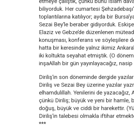
etmeye çalıştık, çünkü bunu İslam dav
biliyorduk. Her cumartesi Şehzadebaşı
toplantılarına katılıyor; ayda bir Bursa’
Sezai Bey’le beraber gidiyorduk. Eskişe
Elaziz ve Gebze’de düzenlenen mütea
konuşması, konferans ve söyleşilere d
hatta bir keresinde yalnız ikimiz Ankar
iki koltukta seyahat etmiştik. (O dönemk
inşaAllah bir gün yayınlayacağız, nasip
Diriliş’in son döneminde dergide yazılar
Diriliş ve Sezai Bey üzerine yazılar ya
elhamdulillah. Yenilerini de yazacağız, Al
çünkü Diriliş; büyük ve yeni bir hamle, 
doğuş, büyük ve ciddi bir harekettir. (Y
Diriliş’in talebesi olmakla iftihar etmekte
***