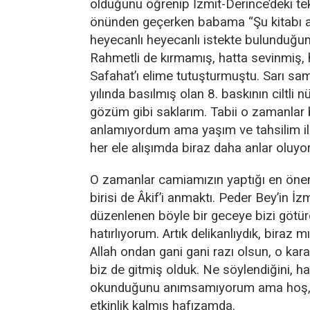
olduğunu öğrenip İzmit-Derince’deki tek
önünden geçerken babama “Şu kitabı al
heyecanlı heyecanlı istekte bulunduğum
Rahmetli de kırmamış, hatta sevinmiş,
Safahat’ı elime tutuşturmuştu. Sarı s
yılında basılmış olan 8. baskının ciltli 
gözüm gibi saklarım. Tabii o zamanlar 
anlamıyordum ama yaşım ve tahsilim ile
her ele alışımda biraz daha anlar oluy
O zamanlar camiamızın yaptığı en önem
birisi de Âkif’i anmaktı. Peder Bey’in İz
düzenlenen böyle bir geceye bizi götü
hatırlıyorum. Artık delikanlıydık, biraz mı
Allah ondan gani gani razı olsun, o karar
biz de gitmiş olduk. Ne söylendiğini, han
okunduğunu anımsamıyorum ama hoş, h
etkinlik kalmış hafızamda.