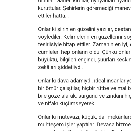
oldular. Gafleti kırdılar, uyuyanları uyandı
kuruttular. Şehirlerin göremediği manevi
ettiler hatta…
Onlar ki şiirin en güzelini yazılar, destan
söylediler. Kelimelerin en güzellerini söy
tesirlisiyle hitap ettiler. Zamanın en iyi,
cümleleri hep onların oldu. Çünkü onlar
büyüktü, bilgileri engindi, şuurları keskin
zekâları şiddetliydi.
Onlar ki dava adamıydı, ideal insanlarıy
bir ömür çalıştılar, hiçbir rütbe ve ma
bile göze alarak, sürgünü ve zindanı hi
ve nifakı küçümseyerek…
Onlar ki mütevazı, küçük, dar mekânl
muhteşem işler yaptılar. Devasa hizmet