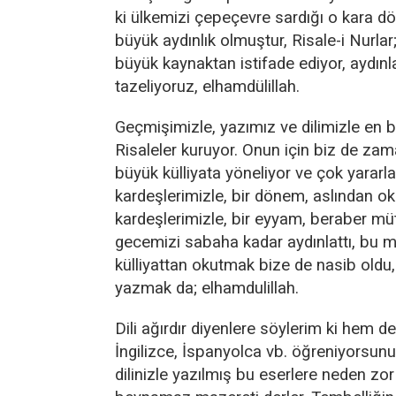
ki ülkemizi çepeçevre sardığı o kara 
büyük aydınlık olmuştur, Risale-i Nurlar;
büyük kaynaktan istifade ediyor, aydınl
tazeliyoruz, elhamdülillah.
Geçmişimizle, yazımız ve dilimizle en bü
Risaleler kuruyor. Onun için biz de z
büyük külliyata yöneliyor ve çok yararla
kardeşlerimizle, bir dönem, aslından 
kardeşlerimizle, bir eyyam, beraber müt
gecemizi sabaha kadar aydınlattı, bu m
külliyattan okutmak bize de nasib oldu,
yazmak da; elhamdulillah.
Dili ağırdır diyenlere söylerim ki hem de
İngilizce, İspanyolca vb. öğreniyorsunu
dilinizle yazılmış bu eserlere neden zo