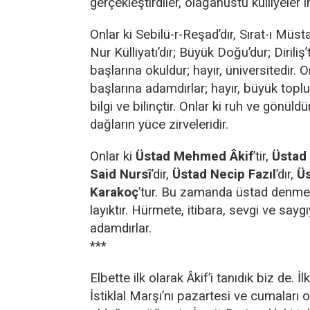
gerçekleştirdiler, olağanüstü külliyeler in
Onlar ki Sebilü-r-Reşad’dır, Sırat-ı Müsta
Nur Külliyatı’dır; Büyük Doğu’dur; Diriliş’t
başlarına okuldur; hayır, üniversitedir. O
başlarına adamdırlar; hayır, büyük toplul
bilgi ve bilinçtir. Onlar ki ruh ve gönüld
dağların yüce zirveleridir.
Onlar ki
Üstad Mehmed Âkif
’tir,
Üstad
Said Nursî
’dir,
Üstad Necip Fazıl
’dır,
Üs
Karakoç
’tur. Bu zamanda üstad denme
layıktır. Hürmete, itibara, sevgi ve sayg
adamdırlar.
***
Elbette ilk olarak Âkif’i tanıdık biz de. İ
İstiklal Marşı’nı pazartesi ve cumaları 