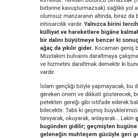
birbirine kavuşturmazsak) sağlıklı yol
olumsuz manzaranın altında, biraz da b
inhisarcılık vardır.
Yalnızca birini terci
külliyat ve hareketlere bigâne kalma
bir dalını büyütmeye benzer ki sonuç
ağaç da yıkılır gider.
Kocaman geniş bir
Müstakim bulvarını daraltmaya çalışma
ve hizmetini daraltmak demektir ki bu
vardır.
İslam gençliği böyle yapmayacak, bu 
gereken önem ve dikkati gösterecek, b
petekten gereği gibi istifade ederek ba
bilecektir. Tabii ki geçmiş büyüklerimizi
tanıyarak, okuyarak, anlayarak… Lakin
bugünden gidilir; geçmişten bugüne
geleneğin muhteşem gücüyle geri ge