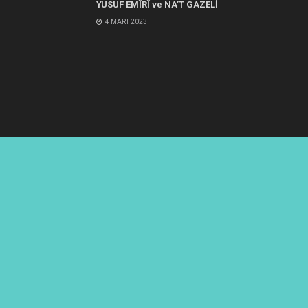
YUSUF EMÎRÎ ve NA’T GAZELİ
4 MART 2023