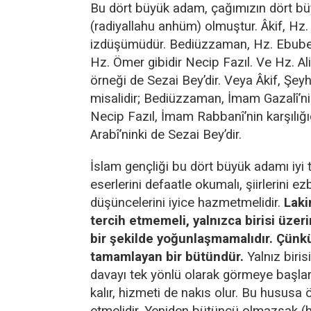
Bu dört büyük adam, çağımızın dört b
(radiyallahu anhüm) olmuştur. Âkif, Hz
izdüşümüdür. Bediüzzaman, Hz. Ebubekir
Hz. Ömer gibidir Necip Fazıl. Ve Hz. A
örneği de Sezai Bey’dir. Veya Âkif, Şeyh 
misalidir; Bediüzzaman, İmam Gazalî’ni
Necip Fazıl, İmam Rabbanî’nin karşılığı
Arabî’ninki de Sezai Bey’dir.
İslam gençliği bu dört büyük adamı iyi t
eserlerini defaatle okumalı, şiirlerini e
düşüncelerini iyice hazmetmelidir.
Laki
tercih etmemeli, yalnızca birisi üzer
bir şekilde yoğunlaşmamalıdır. Çünkü 
tamamlayan bir bütündür.
Yalnız biris
davayı tek yönlü olarak görmeye başlar
kalır, hizmeti de nakıs olur. Bu hususa ö
etmelidir. Yeniden bütüncü olmazsak (ha