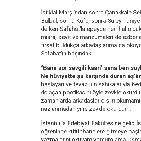
İstiklal Marşı’ndan sonra Çanakkale Şeh
Bülbül, sonra Küfe, sonra Süleymaniye
derken Safahat’la epeyce hemhal olduk
mısra, beyit ve manzumeleri de ezberle
fırsat buldukça arkadaşlarıma da okuy
Safahat’ın başındaki:
“
Bana sor sevgili kaari’ sana ben sö
Ne hüviyette şu karşında duran eş’â
başlayan ve tevazuun şahikalarıyla bedi
dolaşan poetikasını öyle zevkle okurdu
zamanlarda arkadaşlar o şiiri okumamı i
nazlanmadan yine zevkle okurdum.
İstanbul’a Edebiyat Fakültesine gelip İs
öğrenince kütüphanelere gitmeye başlad
yazmalarını okuyamıyordum ama Osma