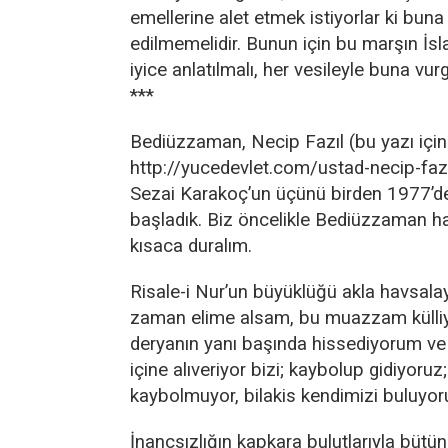
emellerine alet etmek istiyorlar ki bu
edilmemelidir. Bunun için bu marşın İs
iyice anlatılmalı, her vesileyle buna vurg
***
Bediüzzaman, Necip Fazıl (bu yazı için
http://yucedevlet.com/ustad-necip-fazi
Sezai Karakoç’un üçünü birden 1977’d
başladık. Biz öncelikle Bediüzzaman ha
kısaca duralım.
Risale-i Nur’un büyüklüğü akla havsala
zaman elime alsam, bu muazzam külliya
deryanın yanı başında hissediyorum 
içine alıveriyor bizi; kaybolup gidiyoruz;
kaybolmuyor, bilakis kendimizi buluyor
İnançsızlığın kapkara bulutlarıyla bütü