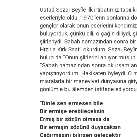
Üstad Sezai Bey’le ilk irtibatımız tabii ki 
eserleriyle oldu. 1970’lerin sonlarına 
gençler olarak onun eserlerini kendimi
buluyorduk, çünkü dili, o çağın diliydi, ş
şiirleriydi. Sabah namazından sonra bir v
Hızırla Kırk Saat’i okurdum. Sezai Bey’in
bulup da “Onun şiirlerini anlıyor musun 
“Sabah namazından sonra okursam anl
yapıştırıyordum. Hakikaten öyleydi. O
mısralarla bir maneviyat dünyasına giriy
gönlümle bu âlemden istifade ediyord
“
Dinle sen ermesen bile
Bir ermişe erebileceksin
Ermiş bir sözün olmasa da
Bir ermişin sözünü duyacaksın
Çağırmasını bilirsen gelecektir