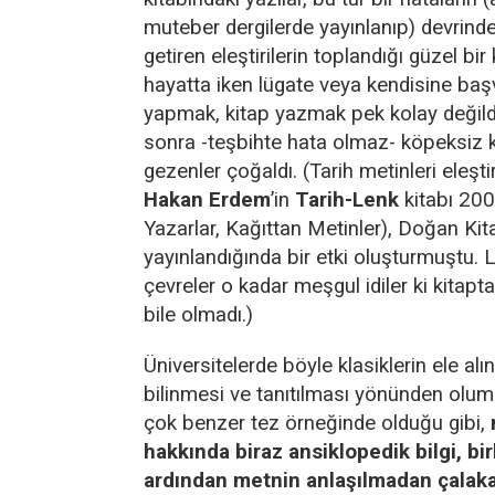
muteber dergilerde yayınlanıp) devrind
getiren eleştirilerin toplandığı güzel bi
hayatta iken lügate veya kendisine ba
yapmak, kitap yazmak pek kolay değild
sonra -teşbihte hata olmaz- köpeksiz
gezenler çoğaldı. (Tarih metinleri eleşti
Hakan Erdem
’in
Tarih-Lenk
kitabı 200
Yazarlar, Kağıttan Metinler), Doğan Kita
yayınlandığında bir etki oluşturmuştu.
çevreler o kadar meşgul idiler ki kitap
bile olmadı.)
Üniversitelerde böyle klasiklerin ele alı
bilinmesi ve tanıtılması yönünden olum
çok benzer tez örneğinde olduğu gibi,
hakkında biraz ansiklopedik bilgi, bir
ardından metnin anlaşılmadan çala