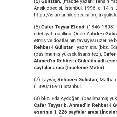
(5)
Gülistan
, (madde yazarı: Tahsin Ya
Ansiklopedisi, İstanbul, 1996, c. 14, s.
https://islamansiklopedisi.org.tr/gulist
(6)
Cafer Tayyar Efendi
(1846-1898):
edebiyat muallimi. Önce
Zübde-i Gülis
etmiş ve dostlarının tavsiyesi üzerine 
Rehber-i Gülistan
’ı yazmıştır. (bkz. E
(basılmamış yüksek lisans tezi),
Cafer 
Ahmed’in Rehber-i Gülistân adlı ese
sayfalar arası
(İnceleme Metin)
.
(7) Tayyâr,
Rehber-i Gülistân
, Matbaa
(1890/1891) İstanbul.
(8) bkz. Eda Aydoğan, (basılmamış yüks
Cafer Tayyar b. Ahmed’in Rehber-i Gü
eserinin 1-226 sayfalar arası (İncel