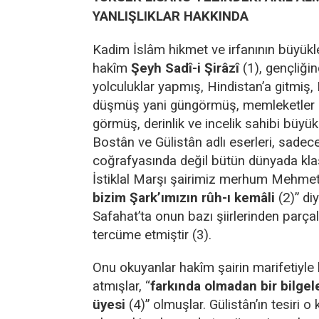
YANLIŞLIKLAR HAKKINDA
Kadim İslâm hikmet ve irfanının büyükl
hakîm
Şeyh Sadî-i Şirâzî
(1), gençliği
yolculuklar yapmış, Hindistan’a gitmiş, H
düşmüş yani güngörmüş, memleketler 
görmüş, derinlik ve incelik sahibi büyük 
Bostân ve Gülistân adlı eserleri, sadec
coğrafyasında değil bütün dünyada klasi
İstiklal Marşı şairimiz merhum Mehmet 
bizim Şark’ımızın rûh-ı kemâli
(2)” di
Safahat’ta onun bazı şiirlerinden parç
tercüme etmiştir (3).
Onu okuyanlar hakîm şairin marifetiyle 
atmışlar, “
farkında olmadan bir bilge
üyesi
(4)” olmuşlar. Gülistân’ın tesiri o 