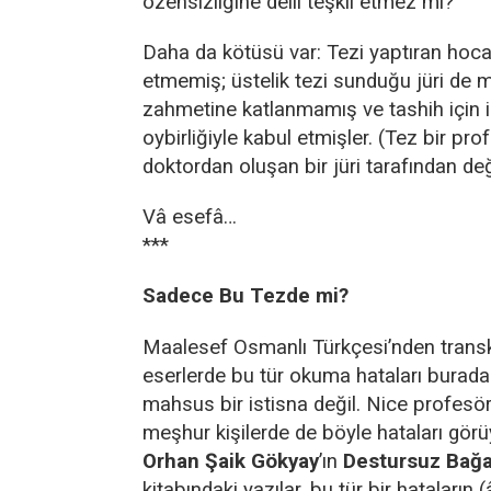
özensizliğine delil teşkil etmez mi?
Daha da kötüsü var: Tezi yaptıran hoca
etmemiş; üstelik tezi sunduğu jüri de
zahmetine katlanmamış ve tashih için
oybirliğiyle kabul etmişler. (Tez bir prof
doktordan oluşan bir jüri tarafından değ
Vâ esefâ…
***
Sadece Bu Tezde mi?
Maalesef Osmanlı Türkçesi’nden transk
eserlerde bu tür okuma hataları burada
mahsus bir istisna değil. Nice profesörl
meşhur kişilerde de böyle hataları gö
Orhan Şaik Gökyay
’ın
Destursuz Bağa
kitabındaki yazılar, bu tür bir hataların 