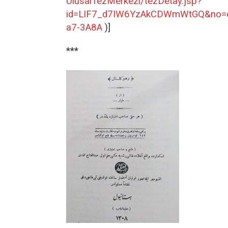
UlusalTezMerkezi/tezDetay.jsp?
id=LIF7_d7IW6YzAkCDWmWtGQ&no=
a7-3A8A
)]
***