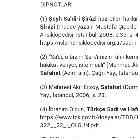
DİPNOTLAR:
(1)
Şeyh Sa’dî-i Şîrâzî
hazretleri hakkı
Şîrâzî
(madde yazarı: Mustafa Çiçekler
Ansiklopedisi, İstanbul, 2008, c.35, s.
https://islamansiklopedisi.org.tr/sadi-i-
(2) “Sa’dî, o bizim Şark’ımızın rûh-i kemâ
hakîkat veriyor, işte meâli” [Mehmed Âk
Safahat
(Azim şiiri), Çağrı Yay., İstanbu
(3) Mehmed Âkif Ersoy,
Safahat
(Durma
Yay., İstanbul, 2006, s. 23.
(4) İbrahim Olgun,
Türkçe Sadi ve Hafı
https://www.tdk.gov.tr/dosyalar/TD
322__23_I_OLGUN.pdf