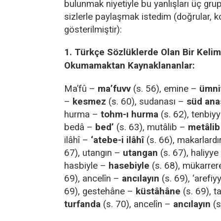
bulunmak niyetiyle bu yanlışları üç grup
sizlerle paylaşmak istedim (doğrular, k
gösterilmiştir):
1. Türkçe Sözlüklerde Olan Bir Keli
Okumamaktan Kaynaklananlar:
Ma’fû –
ma’fuvv
(s. 56), emine –
ümni
–
kesmez
(s. 60), sudanası –
süd ana
hurma –
tohm-ı hurma
(s. 62), tenbiy
bedâ –
bed’
(s. 63), mutâlib –
metâlib
ilâhî –
‘atebe-i ilâhî
(s. 66), makarlardı
67), utangın –
utangan
(s. 67), haliyy
hasbiyle –
hasebiyle
(s. 68), mükarre
69), ancelîn –
ancılayın
(s. 69), ‘arefi
69), gestehâne –
küstâhâne
(s. 69), t
turfanda
(s. 70), ancelîn –
ancılayın
(s