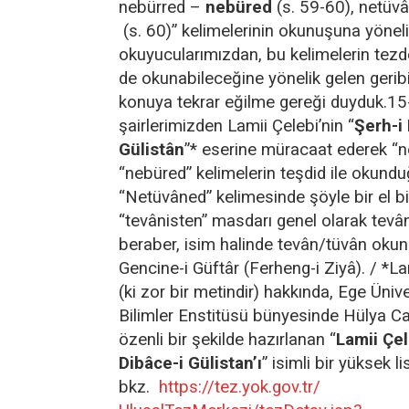
nebürred –
nebüred
(s. 59-60), netüv
(s. 60)” kelimelerinin okunuşuna yöneli
okuyucularımızdan, bu kelimelerin tezde
de okunabileceğine yönelik gelen geribi
konuya tekrar eğilme gereği duyduk.15-
şairlerimizden Lamii Çelebi’nin “
Şerh-i
Gülistân
”* eserine müracaat ederek “n
“nebüred” kelimelerin teşdid ile okunduğ
“Netüvâned” kelimesinde şöyle bir el bil
“tevânisten” masdarı genel olarak tev
beraber, isim halinde tevân/tüvân okuna
Gencine-i Güftâr (Ferheng-i Ziyâ). / *La
(ki zor bir metindir) hakkında, Ege Üniv
Bilimler Enstitüsü bünyesinde Hülya Ca
özenli bir şekilde hazırlanan “
Lamii Çel
Dibâce-i Gülistan’ı
” isimli bir yüksek li
bkz.
https://tez.yok.gov.tr/