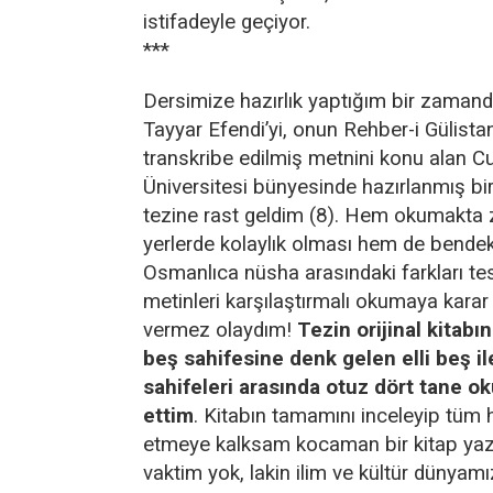
istifadeyle geçiyor.
***
Dersimize hazırlık yaptığım bir zamand
Tayyar Efendi’yi, onun Rehber-i Gülistan
transkribe edilmiş metnini konu alan C
Üniversitesi bünyesinde hazırlanmış bi
tezine rast geldim (8). Hem okumakta 
yerlerde kolaylık olması hem de bendek
Osmanlıca nüsha arasındaki farkları te
metinleri karşılaştırmalı okumaya kara
vermez olaydım!
Tezin orijinal kitabı
beş sahifesine denk gelen elli beş il
sahifeleri arasında otuz dört tane o
ettim
. Kitabın tamamını inceleyip tüm h
etmeye kalksam kocaman bir kitap ya
vaktim yok, lakin ilim ve kültür dünyamı