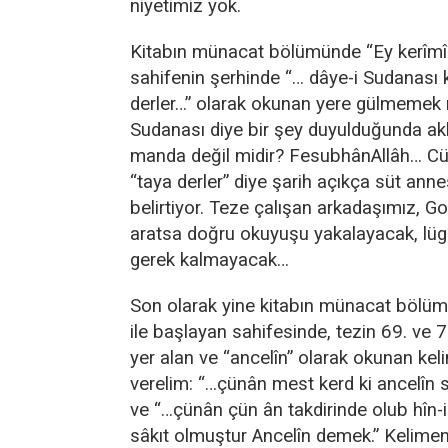
niyetimiz yok.
Kitabın münacat bölümünde “Ey kerîmî k
sahifenin şerhinde “… dâye-i Sudanası 
derler…” olarak okunan yere gülmemek
Sudanası diye bir şey duyulduğunda akl
manda değil midir? FesubhânAllâh… C
“taya derler” diye şarih açıkça süt anne
belirtiyor. Teze çalışan arkadaşımız, G
aratsa doğru okuyuşu yakalayacak, lü
gerek kalmayacak…
Son olarak yine kitabın münacat bölüm
ile başlayan sahifesinde, tezin 69. ve 7
yer alan ve “ancelîn” olarak okunan kel
verelim: “…çünân mest kerd ki ancelîn s
ve “…çünân çün ân takdirinde olub hîn-i
sâkıt olmuştur Ancelîn demek.” Kelimen