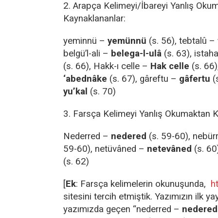
2. Arapça Kelimeyi/İbareyi Yanlış Oku
Kaynaklananlar:
yeminnü –
yemünnü
(s. 56), tebtalû –
belgü’l-ali –
belega-l-ulâ
(s. 63), istah
(s. 66), Hakk-ı celle –
Hak celle
(s. 66)
‘abednâke
(s. 67), gâreftu –
gâfertu
(s
yu’kal
(s. 70)
3. Farsça Kelimeyi Yanlış Okumaktan K
Nederred –
nedered
(s. 59-60), nebür
59-60), netüvâned –
netevâned
(s. 60
(s. 62)
[
Ek
: Farsça kelimelerin okunuşunda,
h
sitesini tercih etmiştik. Yazımızın ilk y
yazımızda geçen “nederred –
nedered