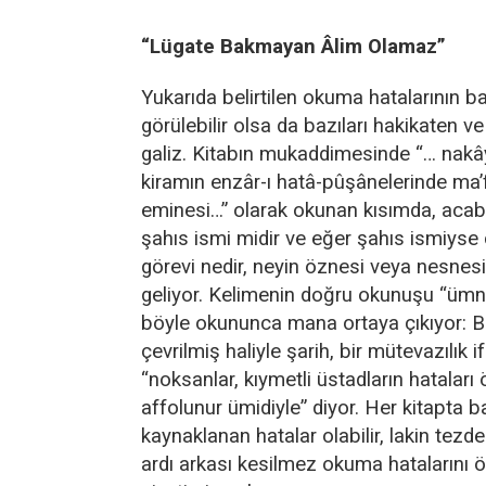
“Lügate Bakmayan Âlim Olamaz”
Yukarıda belirtilen okuma hatalarının ba
görülebilir olsa da bazıları hakikaten 
galiz. Kitabın mukaddimesinde “… nakây
kiramın enzâr-ı hatâ-pûşânelerinde ma’f
eminesi…” olarak okunan kısımda, acaba
şahıs ismi midir ve eğer şahıs ismiyse
görevi nedir, neyin öznesi veya nesnesi 
geliyor. Kelimenin doğru okunuşu “ümn
böyle okununca mana ortaya çıkıyor: 
çevrilmiş haliyle şarih, bir mütevazılık i
“noksanlar, kıymetli üstadların hataları
affolunur ümidiyle” diyor. Her kitapta 
kaynaklanan hatalar olabilir, lakin tezd
ardı arkası kesilmez okuma hatalarını ö