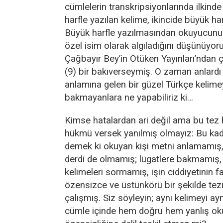
cümlelerin transkripsiyonlarında ilkind
harfle yazılan kelime, ikincide büyük har
Büyük harfle yazılmasından okuyucunu
özel isim olarak algıladığını düşünüyo
Çağbayır Bey’in Ötüken Yayınları’ndan 
(9) bir bakıverseymiş. O zaman anlardı k
anlamına gelen bir güzel Türkçe kelime
bakmayanlara ne yapabiliriz ki…
Kimse hatalardan ari değil ama bu tez
hükmü versek yanılmış olmayız: Bu kad
demek ki okuyan kişi metni anlamamış,
derdi de olmamış; lügatlere bakmamış,
kelimeleri sormamış, işin ciddiyetinin 
özensizce ve üstünkörü bir şekilde tez
çalışmış. Siz söyleyin; aynı kelimeyi ay
cümle içinde hem doğru hem yanlış o