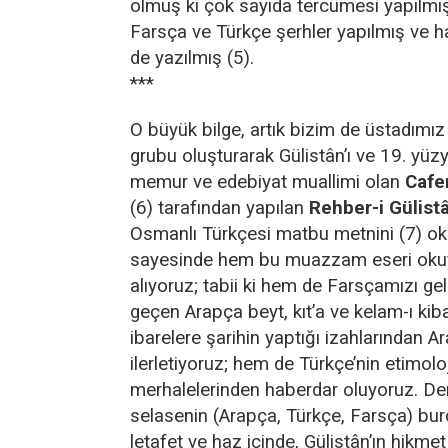
olmuş ki çok sayıda tercümesi yapılmış
Farsça ve Türkçe şerhler yapılmış ve hat
de yazılmış (5).
***
O büyük bilge, artık bizim de üstadımız 
grubu oluşturarak Gülistân’ı ve 19. yüz
memur ve edebiyat muallimi olan
Cafe
(6) tarafından yapılan
Rehber-i Gülist
Osmanlı Türkçesi matbu metnini (7) o
sayesinde hem bu muazzam eseri okuyor
alıyoruz; tabii ki hem de Farsçamızı gel
geçen Arapça beyt, kıt’a ve kelam-ı kib
ibarelere şarihin yaptığı izahlarından 
ilerletiyoruz; hem de Türkçe’nin etimolo
merhalelerinden haberdar oluyoruz. Der
selasenin (Arapça, Türkçe, Farsça) burç
letafet ve haz içinde, Gülistân’ın hikm