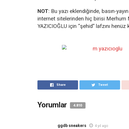
NOT
: Bu yazı eklendiğinde, basın-yayı
internet sitelerinden hiç birisi Merhum
YAZICIOĞLU için “şehid” lafzını henüz 
Share
Tweet
Yorumlar
4.810
ggdb sneakers
4 yıl ago