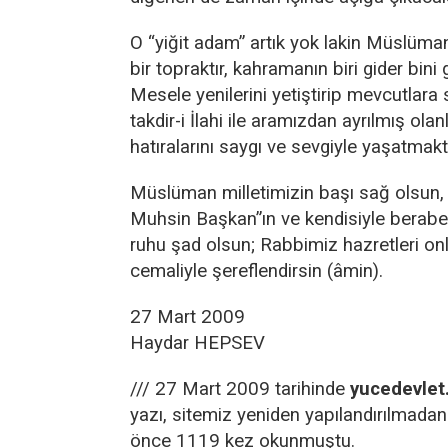
O “yiğit adam” artık yok lakin Müslüma
bir topraktır, kahramanın biri gider bini ge
Mesele yenilerini yetiştirip mevcutlara 
takdir-i İlahi ile aramızdan ayrılmış olan
hatıralarını saygı ve sevgiyle yaşatmakt
Müslüman milletimizin başı sağ olsun,
Muhsin Başkan”ın ve kendisiyle beraber
ruhu şad olsun; Rabbimiz hazretleri onl
cemaliyle şereflendirsin (âmin).
27 Mart 2009
Haydar HEPSEV
/// 27 Mart 2009 tarihinde
yucedevlet
yazı, sitemiz yeniden yapılandırılmadan
önce 1119 kez okunmuştu.