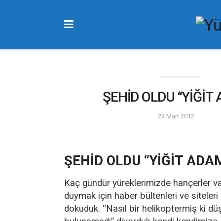
ŞEHİD OLDU “YİĞİT
23 Mart 2012
ŞEHİD OLDU “YİĞİT ADA
Kaç gündür yüreklerimizde hançerler var
duymak için haber bültenleri ve siteler
dokuduk. “Nasıl bir helikoptermiş ki d