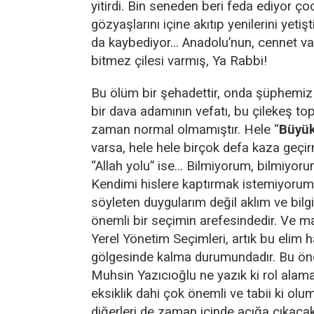
yitirdi. Bin seneden beri feda ediyor çoc
gözyaşlarını içine akıtıp yenilerini yetiş
da kaybediyor… Anadolu’nun, cennet va
bitmez çilesi varmış, Ya Rabbi!
Bu ölüm bir şehadettir, onda şüphemiz
bir dava adamının vefatı, bu çilekeş to
zaman normal olmamıştır. Hele “
Büyük
varsa, hele hele birçok defa kaza geçi
“Allah yolu” ise… Bilmiyorum, bilmiyoru
Kendimi hislere kaptırmak istemiyorum
söyleten duygularım değil aklım ve bilgi
önemli bir seçimin arefesindedir. Ve 
Yerel Yönetim Seçimleri, artık bu elim 
gölgesinde kalma durumundadır. Bu ö
Muhsin Yazıcıoğlu ne yazık ki rol alama
eksiklik dahi çok önemli ve tabii ki olu
diğerleri de zaman içinde açığa çıkacakt