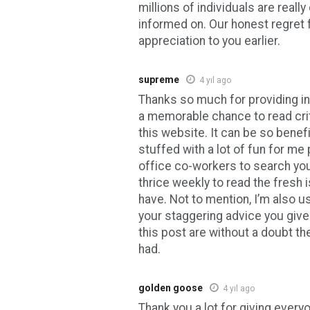
millions of individuals are reall
informed on. Our honest regret 
appreciation to you earlier.
supreme
4 yıl ago
Thanks so much for providing in
a memorable chance to read cri
this website. It can be so benefi
stuffed with a lot of fun for me
office co-workers to search you
thrice weekly to read the fresh 
have. Not to mention, I’m also us
your staggering advice you give
this post are without a doubt th
had.
golden goose
4 yıl ago
Thank you a lot for giving every