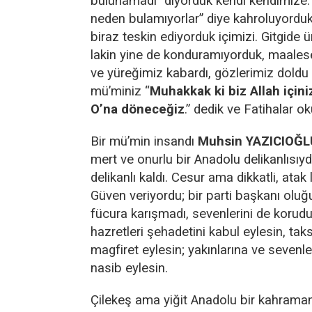
bulunamadı” diyorduk kendi kendimize. 
neden bulamıyorlar” diye kahroluyordu
biraz teskin ediyorduk içimizi. Gitgide 
lakin yine de konduramıyorduk, maalese
ve yüreğimiz kabardı, gözlerimiz doldu
mü’miniz “
Muhakkak ki biz Allah için
O’na döneceğiz
.” dedik ve Fatihalar 
Bir mü’min insandı
Muhsin YAZICIOĞL
mert ve onurlu bir Anadolu delikanlısıy
delikanlı kaldı. Cesur ama dikkatli, atak 
Güven veriyordu; bir parti başkanı oluğ
fücura karışmadı, sevenlerini de korudu.
hazretleri şehadetini kabul eylesin, taks
magfiret eylesin; yakınlarına ve sevenle
nasib eylesin.
Çilekeş ama yiğit Anadolu bir kahraman