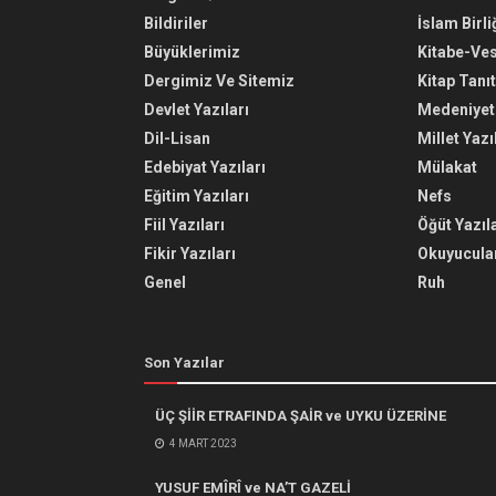
Bildiriler
İslam Birli
Büyüklerimiz
Kitabe-Ve
Dergimiz Ve Sitemiz
Kitap Tanı
Devlet Yazıları
Medeniyet 
Dil-Lisan
Millet Yazı
Edebiyat Yazıları
Mülakat
Eğitim Yazıları
Nefs
Fiil Yazıları
Öğüt Yazıla
Fikir Yazıları
Okuyucular
Genel
Ruh
Son Yazılar
ÜÇ ŞİİR ETRAFINDA ŞAİR ve UYKU ÜZERİNE
4 MART 2023
YUSUF EMÎRÎ ve NA’T GAZELİ