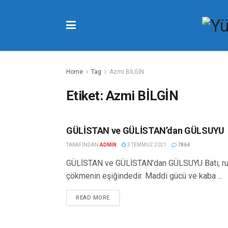
Home
Tag
Azmi BİLGİN
Etiket:
Azmi BİLGİN
GÜLİSTAN ve GÜLİSTAN’dan GÜLSUYU
KITAP TANITIMI
TARAFINDAN
ADMIN
3 TEMMUZ 2021
7864
GÜLİSTAN ve GÜLİSTAN'dan GÜLSUYU Batı; ruh,
çökmenin eşiğindedir. Maddi gücü ve kaba ...
READ MORE