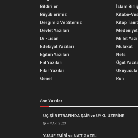
Bildiriler
İslam Birli
Büyüklerimiz
Kitabe-Ve
Dergimiz Ve Sitemiz
Kitap Tanı
Devlet Yazıları
Medeniyet 
Dil-Lisan
Millet Yazı
Edebiyat Yazıları
Mülakat
Eğitim Yazıları
Nefs
Fiil Yazıları
Öğüt Yazıla
Fikir Yazıları
Okuyucular
Genel
Ruh
Son Yazılar
ÜÇ ŞİİR ETRAFINDA ŞAİR ve UYKU ÜZERİNE
4 MART 2023
YUSUF EMÎRÎ ve NA’T GAZELİ