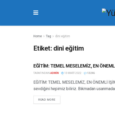
Home
Tag
dini eğitim
Etiket:
dini eğitim
EĞİTİM: TEMEL MESELEMİZ, EN ÖNEMLİ
EĞITIM YAZILARI
TARAFINDAN
ADMIN
13 MART 2022
13246
EĞİTİM: TEMEL MESELEMİZ, EN ÖNEMLİ İŞİM
sevdiğini hepimiz biliriz. Bıkmadan usanmadan 
READ MORE