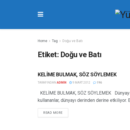
Home
Tag
Doğu ve Batı
Etiket:
Doğu ve Batı
KELİME BULMAK, SÖZ SÖYLEMEK
FIIL YAZILARI
TARAFINDAN
ADMIN
9 MART 2012
196
KELİME BULMAK, SÖZ SÖYLEMEK Dünyayı kelim
kullananlar, dünyayı derinden derine etkiliyor. Bi
READ MORE