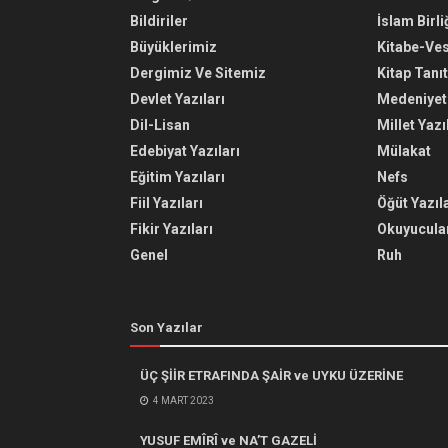
Bildiriler
İslam Birli
Büyüklerimiz
Kitabe-Ve
Dergimiz Ve Sitemiz
Kitap Tanı
Devlet Yazıları
Medeniyet 
Dil-Lisan
Millet Yazı
Edebiyat Yazıları
Mülakat
Eğitim Yazıları
Nefs
Fiil Yazıları
Öğüt Yazıla
Fikir Yazıları
Okuyucular
Genel
Ruh
Son Yazılar
ÜÇ ŞİİR ETRAFINDA ŞAİR ve UYKU ÜZERİNE
4 MART 2023
YUSUF EMÎRÎ ve NA’T GAZELİ