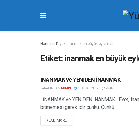
Home
Tag
inanmak en büyük eylemdir
Etiket:
inanmak en büyük ey
İNANMAK ve YENİDEN İNANMAK
FIIL YAZILARI
TARAFINDAN
ADMIN
30 OCAK 2012
2536
İNANMAK ve YENİDEN İNANMAK Evet, inanmak
bitmemesi gereklidir çünkü. Çünkü ...
READ MORE