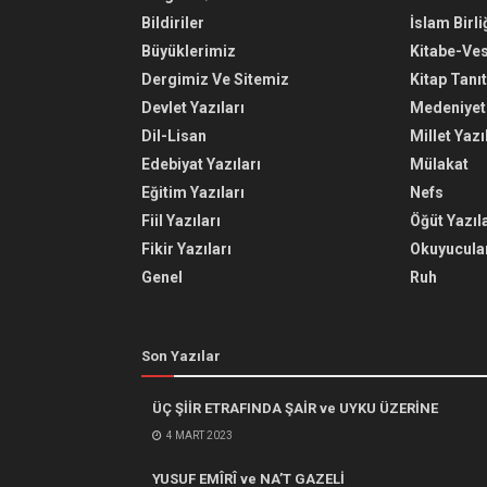
Bildiriler
İslam Birli
Büyüklerimiz
Kitabe-Ve
Dergimiz Ve Sitemiz
Kitap Tanı
Devlet Yazıları
Medeniyet 
Dil-Lisan
Millet Yazı
Edebiyat Yazıları
Mülakat
Eğitim Yazıları
Nefs
Fiil Yazıları
Öğüt Yazıla
Fikir Yazıları
Okuyucular
Genel
Ruh
Son Yazılar
ÜÇ ŞİİR ETRAFINDA ŞAİR ve UYKU ÜZERİNE
4 MART 2023
YUSUF EMÎRÎ ve NA’T GAZELİ