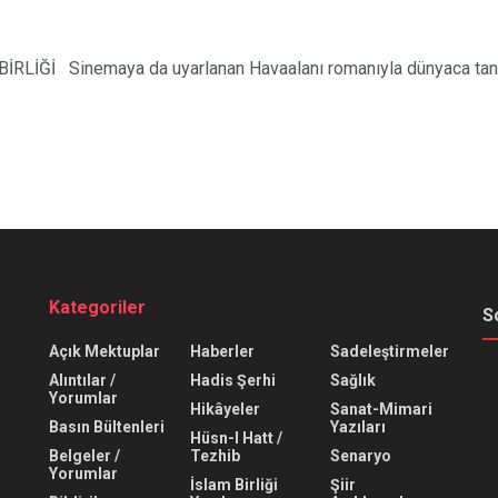
İ Sinemaya da uyarlanan Havaalanı romanıyla dünyaca tanınan A
Kategoriler
S
Açık Mektuplar
Haberler
Sadeleştirmeler
Alıntılar /
Hadis Şerhi
Sağlık
Yorumlar
Hikâyeler
Sanat-Mimari
Basın Bültenleri
Yazıları
Hüsn-I Hatt /
Belgeler /
Tezhib
Senaryo
Yorumlar
İslam Birliği
Şiir