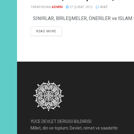
TARAFINDAN
ADMIN
27 ŞUBAT 2012
4167
SINIRLAR, BİRLEŞMELER, ÖNERİLER ve İSLAM BİRLİĞ
READ MORE
YÜCE DEVLET DERGİSİ BİLDİRİSİ
Millet, din ve toplum; Devlet, nimet ve saadettir.