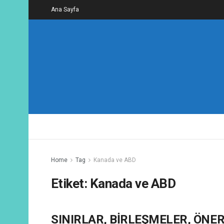
Ana Sayfa
Home
Tag
Kanada ve ABD
Etiket:
Kanada ve ABD
SINIRLAR, BİRLEŞMELER, ÖNERİ
FIKIR YAZILARI