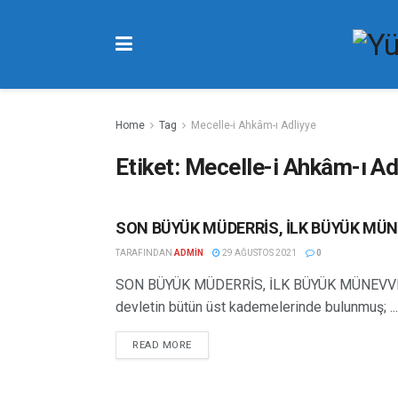
Home
Tag
Mecelle-i Ahkâm-ı Adliyye
Etiket:
Mecelle-i Ahkâm-ı Ad
SON BÜYÜK MÜDERRİS, İLK BÜYÜK MÜ
ÜSTADLARIMIZ
TARAFINDAN
ADMIN
29 AĞUSTOS 2021
0
SON BÜYÜK MÜDERRİS, İLK BÜYÜK MÜNEVVER:
devletin bütün üst kademelerinde bulunmuş; ...
READ MORE