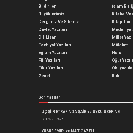
Bildiriler
İslam Birli
Büyüklerimiz
Kitabe-Ve
Dergimiz Ve Sitemiz
Kitap Tanı
Devlet Yazıları
Medeniyet 
Dil-Lisan
Millet Yazı
Edebiyat Yazıları
Mülakat
Eğitim Yazıları
Nefs
Fiil Yazıları
Öğüt Yazıla
Fikir Yazıları
Okuyucular
Genel
Ruh
Son Yazılar
ÜÇ ŞİİR ETRAFINDA ŞAİR ve UYKU ÜZERİNE
4 MART 2023
YUSUF EMÎRÎ ve NA’T GAZELİ