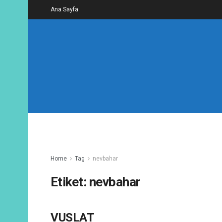
Ana Sayfa
Home
Tag
nevbahar
Etiket:
nevbahar
VUSLAT
ŞIIRLER