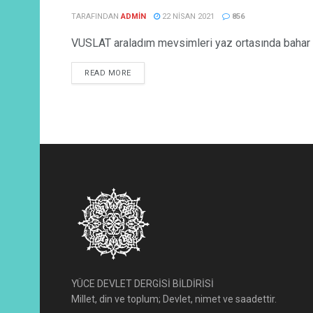
TARAFINDAN
ADMIN
22 NISAN 2021
856
VUSLAT araladım mevsimleri yaz ortasında bahar k
READ MORE
YÜCE DEVLET DERGİSİ BİLDİRİSİ
Millet, din ve toplum; Devlet, nimet ve saadettir.