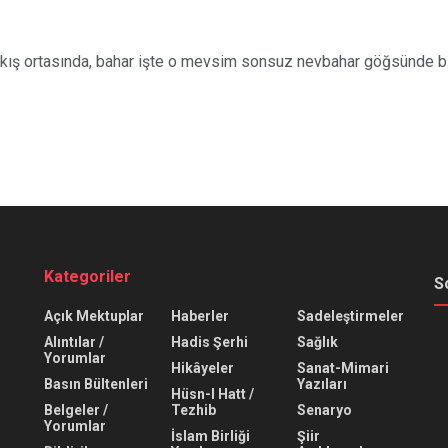
ış ortasında, bahar işte o mevsim sonsuz nevbahar göğsünde bir g
Kategoriler
S
Açık Mektuplar
Haberler
Sadeleştirmeler
Alıntılar /
Hadis Şerhi
Sağlık
Yorumlar
Hikâyeler
Sanat-Mimari
Basın Bültenleri
Yazıları
Hüsn-I Hatt /
Belgeler /
Tezhib
Senaryo
Yorumlar
İslam Birliği
Şiir