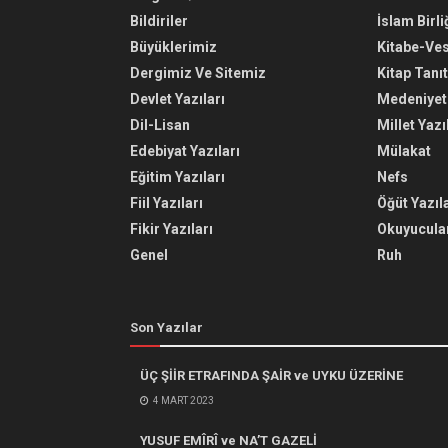
Bildiriler
İslam Birli
Büyüklerimiz
Kitabe-Ve
Dergimiz Ve Sitemiz
Kitap Tanı
Devlet Yazıları
Medeniyet 
Dil-Lisan
Millet Yazı
Edebiyat Yazıları
Mülakat
Eğitim Yazıları
Nefs
Fiil Yazıları
Öğüt Yazıla
Fikir Yazıları
Okuyucular
Genel
Ruh
Son Yazılar
ÜÇ ŞİİR ETRAFINDA ŞAİR ve UYKU ÜZERİNE
4 MART 2023
YUSUF EMÎRÎ ve NA’T GAZELİ