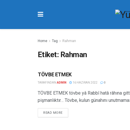
Home
Tag
Rahman
Etiket:
Rahman
TÖVBE ETMEK
FIIL YAZILARI
TARAFINDAN
ADMIN
16 HAZIRAN 2022
0
TÖVBE ETMEK tövbe yâ Rabbî hatâ râhına gittik
pişmanlıktır… Tövbe, kulun günahını unutmamas
READ MORE