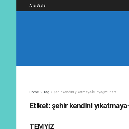
Ana Sayfa
Home
Tag
şehir kendini yıkatmaya-bilir yağmurlara
Etiket:
şehir kendini yıkatmaya
TEMYİZ
ŞIIRLER