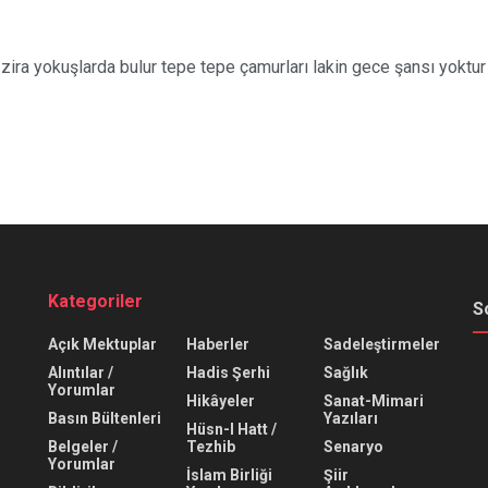
ira yokuşlarda bulur tepe tepe çamurları lakin gece şansı yoktur 
Kategoriler
S
Açık Mektuplar
Haberler
Sadeleştirmeler
Alıntılar /
Hadis Şerhi
Sağlık
Yorumlar
Hikâyeler
Sanat-Mimari
Basın Bültenleri
Yazıları
Hüsn-I Hatt /
Belgeler /
Tezhib
Senaryo
Yorumlar
İslam Birliği
Şiir