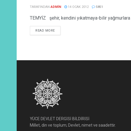
TARAFINDAN
ADMIN
14 OCAK 2012
5851
TEMYİZ şehir, kendini yıkatmaya-bilir yağmurlara z
READ MORE
YÜCE DEVLET DERGİSİ BİLDİRİSİ
Millet, din ve toplum; Devlet, nimet ve saadettir.