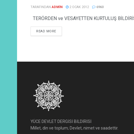
TARAFINDAN
ADMIN
2 OCAK 2012
6960
TERÖRDEN ve VESAYETTEN KURTULUŞ BİLDİRİSİ Yüce 
READ MORE
YÜCE DEVLET DERGİSİ BİLDİRİSİ
Millet, din ve toplum; Devlet, nimet ve saadettir.