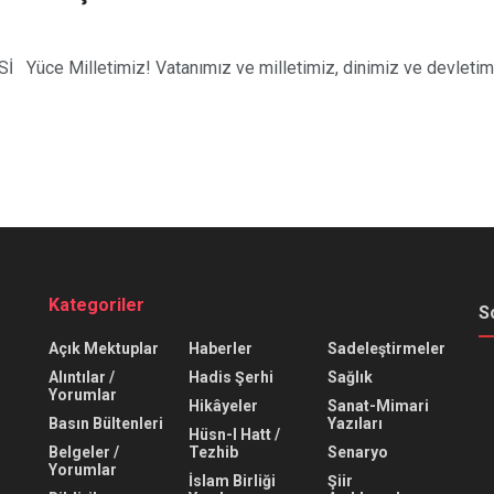
Milletimiz! Vatanımız ve milletimiz, dinimiz ve devletimiz i
Kategoriler
S
Açık Mektuplar
Haberler
Sadeleştirmeler
Alıntılar /
Hadis Şerhi
Sağlık
Yorumlar
Hikâyeler
Sanat-Mimari
Basın Bültenleri
Yazıları
Hüsn-I Hatt /
Belgeler /
Tezhib
Senaryo
Yorumlar
İslam Birliği
Şiir