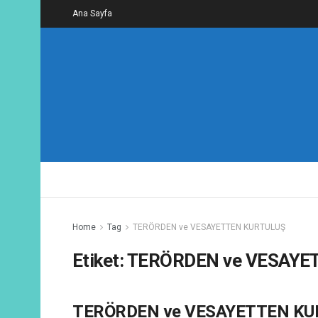
Ana Sayfa
Home
Tag
TERÖRDEN ve VESAYETTEN KURTULUŞ
Etiket:
TERÖRDEN ve VESAYE
TERÖRDEN ve VESAYETTEN KUR
YÜCE DEVLET BILDIRISI