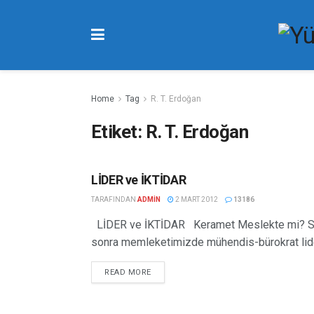
Home
Tag
R. T. Erdoğan
Etiket:
R. T. Erdoğan
LİDER ve İKTİDAR
FIKIR YAZILARI
TARAFINDAN
ADMIN
2 MART 2012
13186
LİDER ve İKTİDAR Keramet Meslekte mi? Sül
sonra memleketimizde mühendis-bürokrat liderl
READ MORE