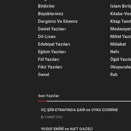
Bildiriler
İslam Birli
Büyüklerimiz
Kitabe-Ve
Dergimiz Ve Sitemiz
Kitap Tanı
Devlet Yazıları
Medeniyet 
Dil-Lisan
Millet Yazı
Edebiyat Yazıları
Mülakat
Eğitim Yazıları
Nefs
Fiil Yazıları
Öğüt Yazıla
Fikir Yazıları
Okuyucular
Genel
Ruh
Son Yazılar
ÜÇ ŞİİR ETRAFINDA ŞAİR ve UYKU ÜZERİNE
4 MART 2023
YUSUF EMÎRÎ ve NA’T GAZELİ