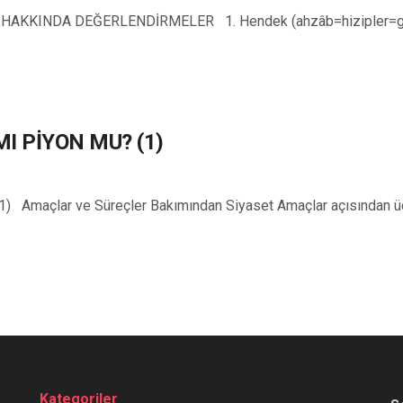
KINDA DEĞERLENDİRMELER 1. Hendek (ahzâb=hizipler=gruplar
I PİYON MU? (1)
açlar ve Süreçler Bakımından Siyaset Amaçlar açısından üç tü
Kategoriler