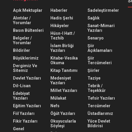
S
Açık Mektuplar
Haberler
Sadeleştirmeler
Alıntılar /
Hadis Şerhi
Sağlık
Yorumlar
Hikâyeler
Sanat-Mimari
Basın Bültenleri
Yazıları
Hüsn-I Hatt /
Belgeler /
Tezhib
Senaryo
Yorumlar
İslam Birliği
Şiir
Bildiriler
Yazıları
Açıklamaları
Büyüklerimiz
Kitabe-Vesika
Şiir
Okuma
Tercümeleri
Dergimiz Ve
Sitemiz
Kitap Tanıtımı
Şiirler
Devlet Yazıları
Medeniyet
Taziye
Yazıları
Dil-Lisan
Tebrik /
Millet Yazıları
Teşekkür
Edebiyat
Yazıları
Mülakat
Tefsir Yazıları
Eğitim Yazıları
Nefs
Tercümeler
Fiil Yazıları
Öğüt Yazıları
Üstadlarımız
Fikir Yazıları
Okuyucularla
Yüce Devlet
Söyleşi
Bildirisi
Genel