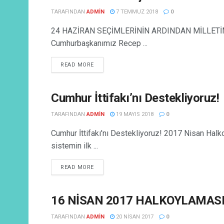
TARAFINDAN
ADMIN
7 TEMMUZ 2018
0
24 HAZİRAN SEÇİMLERİNİN ARDINDAN MİLLETİMİZE 
Cumhurbaşkanımız Recep ...
READ MORE
Cumhur İttifakı’nı Destekliyoruz!
DEVLET YAZILARI
TARAFINDAN
ADMIN
19 MAYIS 2018
0
Cumhur İttifakı'nı Destekliyoruz! 2017 Nisan Halk
sistemin ilk ...
READ MORE
16 NİSAN 2017 HALKOYLAMAS
DEVLET YAZILARI
TARAFINDAN
ADMIN
20 NISAN 2017
0