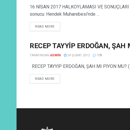
16 NİSAN 2017 HALKOYLAMASI VE SONUÇLARI HAK
sonucu: Hendek Muharebesi'nde ...
READ MORE
RECEP TAYYİP ERDOĞAN, ŞAH M
FIKIR YAZILARI
TARAFINDAN
ADMIN
24 ŞUBAT 2012
175
RECEP TAYYİP ERDOĞAN, ŞAH MI PİYON MU? (1) Am
READ MORE