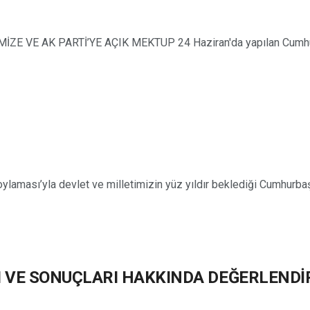
VE AK PARTİ’YE AÇIK MEKTUP 24 Haziran'da yapılan Cumhurbaş
oylaması’yla devlet ve milletimizin yüz yıldır beklediği Cumhurb
I VE SONUÇLARI HAKKINDA DEĞERLEND