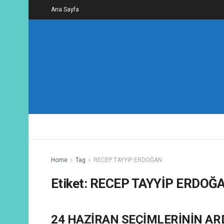
Ana Sayfa
Home
Tag
RECEP TAYYİP ERDOĞAN
Etiket:
RECEP TAYYİP ERDOĞ
24 HAZİRAN SEÇİMLERİNİN A
AÇIK MEKTUPLAR