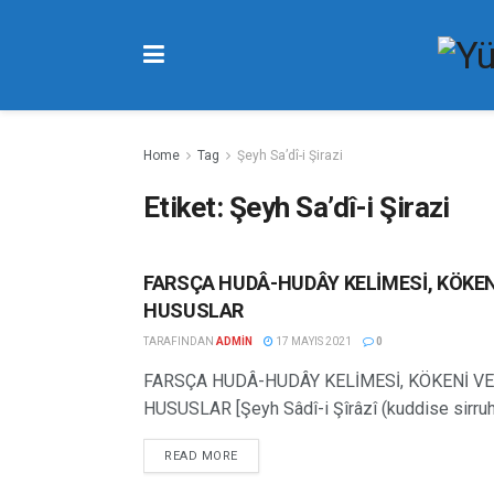
Home
Tag
Şeyh Sa’dî-i Şirazi
Etiket:
Şeyh Sa’dî-i Şirazi
FARSÇA HUDÂ-HUDÂY KELİMESİ, KÖKEN
MEDENIYET YAZILARI
HUSUSLAR
TARAFINDAN
ADMIN
17 MAYIS 2021
0
FARSÇA HUDÂ-HUDÂY KELİMESİ, KÖKENİ V
HUSUSLAR [Şeyh Sâdî-i Şîrâzî (kuddise sirruh)
READ MORE