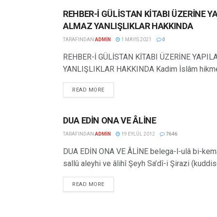
REHBER-İ GÜLİSTAN KİTABI ÜZERİNE YA
EDEBIYAT YAZILARI
ALMAZ YANLIŞLIKLAR HAKKINDA
TARAFINDAN
ADMIN
1 MAYIS 2021
0
REHBER-İ GÜLİSTAN KİTABI ÜZERİNE YAPIL
YANLIŞLIKLAR HAKKINDA Kadim İslâm hikmet ve
READ MORE
DUA EDİN ONA VE ÂLİNE
ŞIIR TERCÜMELERI
TARAFINDAN
ADMIN
19 EYLÜL 2012
7646
DUA EDİN ONA VE ÂLİNE belega-l-ulâ bi-kemâli
sallû aleyhi ve âlihî Şeyh Sa’dî-i Şirazi (kuddise
READ MORE