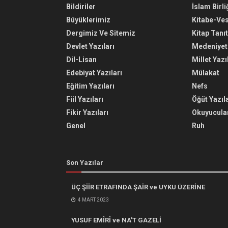
Bildiriler
İslam Birli
Büyüklerimiz
Kitabe-Ve
Dergimiz Ve Sitemiz
Kitap Tanı
Devlet Yazıları
Medeniyet 
Dil-Lisan
Millet Yazı
Edebiyat Yazıları
Mülakat
Eğitim Yazıları
Nefs
Fiil Yazıları
Öğüt Yazıla
Fikir Yazıları
Okuyucular
Genel
Ruh
Son Yazılar
ÜÇ ŞİİR ETRAFINDA ŞAİR ve UYKU ÜZERİNE
4 MART 2023
YUSUF EMÎRÎ ve NA’T GAZELİ