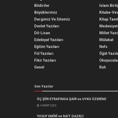
Bildiriler
İslam Birli
Büyüklerimiz
Kitabe-Ve
Dergimiz Ve Sitemiz
Kitap Tanı
Devlet Yazıları
Medeniyet 
Dil-Lisan
Millet Yazı
Edebiyat Yazıları
Mülakat
Eğitim Yazıları
Nefs
Fiil Yazıları
Öğüt Yazıla
Fikir Yazıları
Okuyucular
Genel
Ruh
Son Yazılar
ÜÇ ŞİİR ETRAFINDA ŞAİR ve UYKU ÜZERİNE
4 MART 2023
YUSUF EMÎRÎ ve NA’T GAZELİ