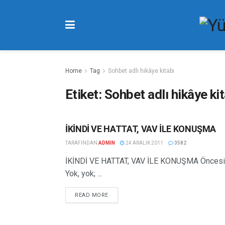
Home
Tag
Sohbet adlı hikâye kitabı
Etiket:
Sohbet adlı hikâye ki
İKİNDİ VE HATTAT, VAV İLE KONUŞMA
HIKÂYELER
TARAFINDAN
ADMIN
24 ARALIK 2011
3582
İKİNDİ VE HATTAT, VAV İLE KONUŞMA Öncesi …
Yok, yok; ...
READ MORE