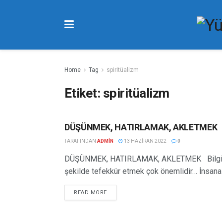
Home
Tag
spiritüalizm
Etiket:
spiritüalizm
DÜŞÜNMEK, HATIRLAMAK, AKLETMEK
FIIL YAZILARI
TARAFINDAN
ADMIN
13 HAZIRAN 2022
0
DÜŞÜNMEK, HATIRLAMAK, AKLETMEK Bilgi sahi
şekilde tefekkür etmek çok önemlidir… İnsana v
READ MORE