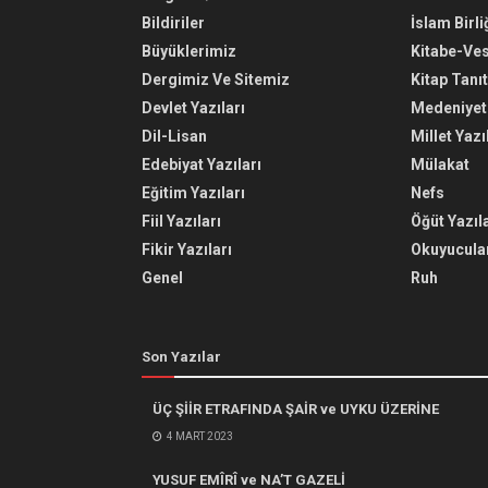
Bildiriler
İslam Birli
Büyüklerimiz
Kitabe-Ve
Dergimiz Ve Sitemiz
Kitap Tanı
Devlet Yazıları
Medeniyet 
Dil-Lisan
Millet Yazı
Edebiyat Yazıları
Mülakat
Eğitim Yazıları
Nefs
Fiil Yazıları
Öğüt Yazıla
Fikir Yazıları
Okuyucular
Genel
Ruh
Son Yazılar
ÜÇ ŞİİR ETRAFINDA ŞAİR ve UYKU ÜZERİNE
4 MART 2023
YUSUF EMÎRÎ ve NA’T GAZELİ