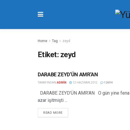
Home
Tag
zeyd
Etiket:
zeyd
DARABE ZEYD’ÜN AMR’AN
HIKÂYELER
TARAFINDAN
ADMIN
12 HAZIRAN 2012
12694
DARABE ZEYD’ÜN AMR’AN O gün yine fena bir 
azar işitmişti ...
READ MORE